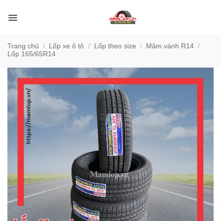
Bỏ
qua
nội
dung
Trang chủ
/
Lốp xe ô tô
/
Lốp theo size
/
Mâm vành R14
/
Lốp 165/65R14