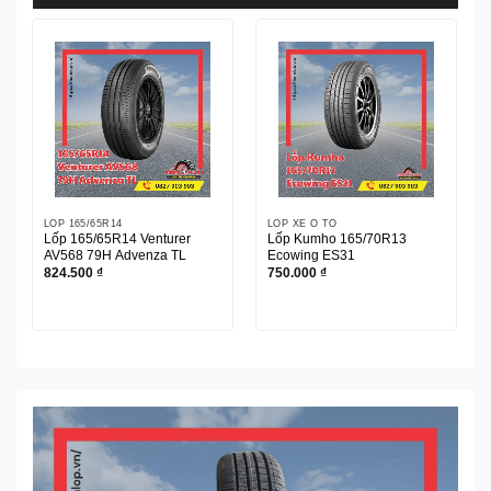
LỐP 165/65R14
LỐP XE Ô TÔ
Lốp 165/65R14 Venturer
Lốp Kumho 165/70R13
AV568 79H Advenza TL
Ecowing ES31
824.500
₫
750.000
₫