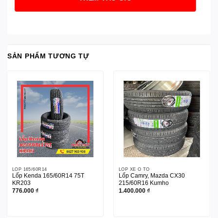
SẢN PHẨM TƯƠNG TỰ
LỐP 165/60R14
LỐP XE Ô TÔ
Lốp Kenda 165/60R14 75T
Lốp Camry, Mazda CX30
KR203
215/60R16 Kumho
776.000
₫
1.400.000
₫