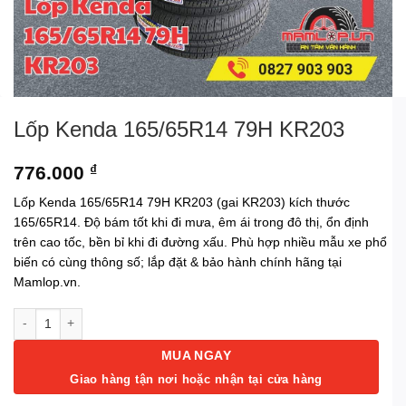
Lốp Kenda 165/65R14 79H KR203
776.000
₫
Lốp Kenda 165/65R14 79H KR203 (gai KR203) kích thước
165/65R14. Độ bám tốt khi đi mưa, êm ái trong đô thị, ổn định
trên cao tốc, bền bỉ khi đi đường xấu. Phù hợp nhiều mẫu xe phổ
biến có cùng thông số; lắp đặt & bảo hành chính hãng tại
Mamlop.vn.
Lốp Kenda 165/65R14 79H KR203 số lượng
MUA NGAY
Giao hàng tận nơi hoặc nhận tại cửa hàng