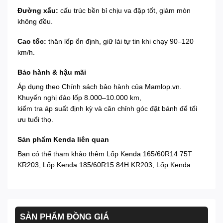
Đường xấu:
cấu trúc bền bỉ chịu va đập tốt, giảm mòn
không đều.
Cao tốc:
thân lốp ổn định, giữ lái tự tin khi chạy 90–120
km/h.
Bảo hành & hậu mãi
Áp dụng theo
Chính sách bảo hành
của Mamlop.vn.
Khuyến nghị đảo lốp 8.000–10.000 km,
kiểm tra áp suất định kỳ và cân chỉnh góc đặt bánh để tối
ưu tuổi thọ.
Sản phẩm Kenda liên quan
Bạn có thể tham khảo thêm
Lốp Kenda 165/60R14 75T
KR203
,
Lốp Kenda 185/60R15 84H KR203
,
Lốp Kenda
.
SẢN PHẨM ĐỒNG GIÁ