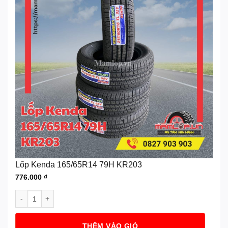
Lốp Kenda 165/65R14 79H KR203
776.000
₫
Lốp Kenda 165/65R14 79H KR203 số lượng
THÊM VÀO GIỎ