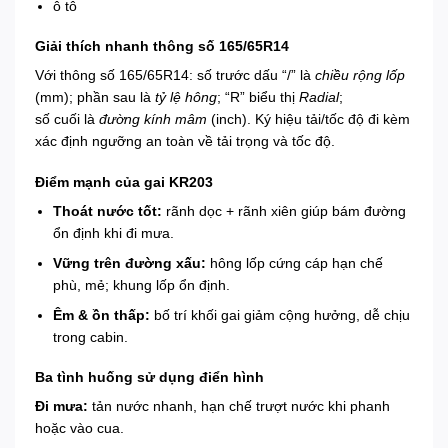
ô tô
Giải thích nhanh thông số 165/65R14
Với thông số 165/65R14: số trước dấu “/” là
chiều rộng lốp
(mm); phần sau là
tỷ lệ hông
; “R” biểu thị
Radial
;
số cuối là
đường kính mâm
(inch). Ký hiệu tải/tốc độ đi kèm
xác định ngưỡng an toàn về tải trọng và tốc độ.
Điểm mạnh của gai KR203
Thoát nước tốt:
rãnh dọc + rãnh xiên giúp bám đường
ổn định khi đi mưa.
Vững trên đường xấu:
hông lốp cứng cáp hạn chế
phù, mẻ; khung lốp ổn định.
Êm & ồn thấp:
bố trí khối gai giảm cộng hưởng, dễ chịu
trong cabin.
Ba tình huống sử dụng điển hình
Đi mưa:
tản nước nhanh, hạn chế trượt nước khi phanh
hoặc vào cua.