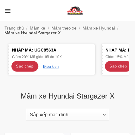
Bỏ
qua
nội
dung
Trang chủ
/
Mâm xe
/
Mâm theo xe
/
Mâm xe Hyundai
/
Mâm xe Hyundai Stargazer X
NHẬP MÃ:
UGC8563A
NHẬP MÃ:
R4
Giảm 20% Mã giảm tối đa 10K
Giảm 15% Mã giảm
Sao chép
Sao chép
Điều kiện
Mâm xe Hyundai Stargazer X