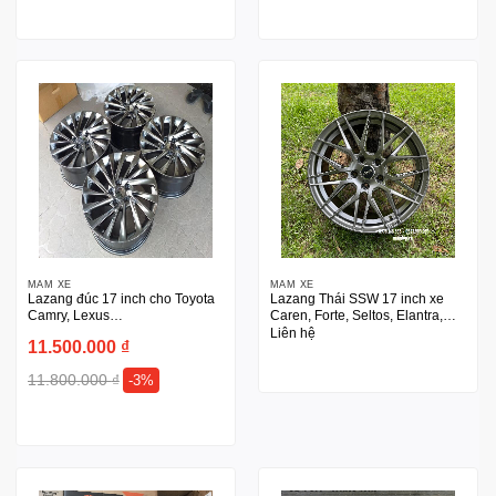
MÂM XE
MÂM XE
Lazang đúc 17 inch cho Toyota
Lazang Thái SSW 17 inch xe
Camry, Lexus…
Caren, Forte, Seltos, Elantra,
Civic, Kona
Liên hệ
11.500.000
₫
11.800.000
₫
-3%