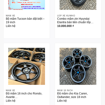
MÂM XE
LỐP XE KUMHO
Bộ mâm Tucson bản đặt biệt –
Combo mâm zin Hyundai
19 inch
Elantra bản tiên chuẩn lốp
Kumho 205/55R16
Liên hệ
10.000.000
₫
MÂM XE
MÂM 18 INCH
Độ mâm 16 inch cho Rondo,
Độ mâm cho Kia Caren,
Avante…
Outlander, size 18 inch
Liên hệ
Liên hệ