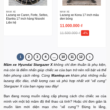
MÂM XE
MÂM XE
Lazang xe Caren, Forte, Seltos,
Lazang xe Kona 17 inch màu
Elantra 17 inch hàng Nisoshi
đen bóng
Liên hệ
11.000.000
₫
11.500.000
₫
-4%
1
2
3
4
…
10
11
12
Mâm xe Hyundai Stargazer X
không chỉ đơn thuần là phụ kiện,
mà còn là điểm nhấn giúp chiếc xe của bạn trở nên nổi bật và thể
hiện phong cách riêng. Cùng
Mamlop.vn
khám phá những mẫu
lazang độc đáo, chất lượng cao và phù hợp nhất với “xế cưng”
Stargazer X của bạn ngay sau đây!
Bạn đang mong muốn nâng cấp phong cách cho chiếc xe của
mình với một bộ mâm độ thể thao cá tính? Hoặc chỉ đơn giản là
muốn làm mới diện mạo cho “xế cưng”? Đừng lo lắng,