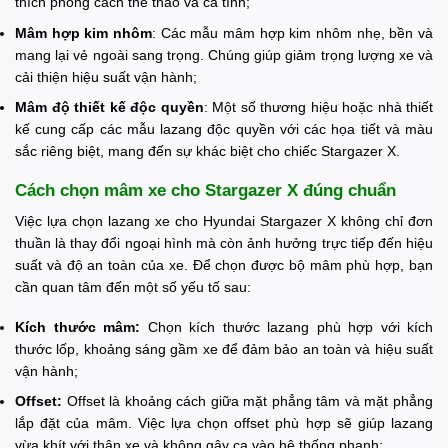
thích phong cách thể thao và cá tính;
Mâm hợp kim nhôm
: Các mẫu mâm hợp kim nhôm nhẹ, bền và
mang lại vẻ ngoài sang trọng. Chúng giúp giảm trọng lượng xe và
cải thiện hiệu suất vận hành;
Mâm độ thiết kế độc quyền
: Một số thương hiệu hoặc nhà thiết
kế cung cấp các mẫu lazang độc quyền với các họa tiết và màu
sắc riêng biệt, mang đến sự khác biệt cho chiếc Stargazer X.
Cách chọn mâm xe cho Stargazer X đúng chuẩn
Việc lựa chọn lazang xe cho Hyundai Stargazer X không chỉ đơn
thuần là thay đổi ngoại hình mà còn ảnh hưởng trực tiếp đến hiệu
suất và độ an toàn của xe. Để chọn được bộ mâm phù hợp, bạn
cần quan tâm đến một số yếu tố sau:
Kích thước mâm:
Chọn kích thước lazang phù hợp với kích
thước lốp, khoảng sáng gầm xe để đảm bảo an toàn và hiệu suất
vận hành;
Offset:
Offset là khoảng cách giữa mặt phẳng tâm và mặt phẳng
lắp đặt của mâm. Việc lựa chọn offset phù hợp sẽ giúp lazang
vừa khít với thân xe và không gây cạ vào hệ thống phanh;