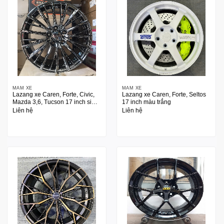
MÂM XE
MÂM XE
Lazang xe Caren, Forte, Civic,
Lazang xe Caren, Forte, Seltos
Mazda 3,6, Tucson 17 inch si
17 inch màu trắng
Crom
Liên hệ
Liên hệ