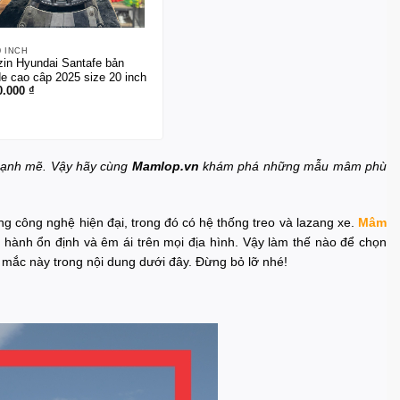
0 INCH
in Hyundai Santafe bản
de cao câp 2025 size 20 inch
0.000
₫
t mạnh mẽ. Vậy hãy cùng
Mamlop.vn
khám phá những mẫu mâm phù
g công nghệ hiện đại, trong đó có hệ thống treo và lazang xe.
Mâm
ận hành ổn định và êm ái trên mọi địa hình. Vậy làm thế nào để chọn
c mắc này trong nội dung dưới đây. Đừng bỏ lỡ nhé!