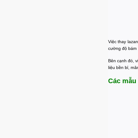
Việc thay laza
cường độ bám đ
Bên cạnh đó, v
liệu bền bỉ, m
Các mẫu 