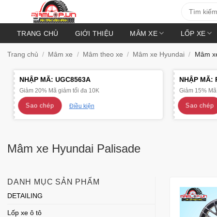
Bỏ
Tìm
kiếm:
qua
nội
TRANG CHỦ
GIỚI THIỆU
MÂM XE
LỐP XE
dung
Trang chủ
/
Mâm xe
/
Mâm theo xe
/
Mâm xe Hyundai
/
Mâm xe
NHẬP MÃ:
UGC8563A
NHẬP MÃ:
Giảm 20% Mã giảm tối đa 10K
Giảm 15% Mã 
Sao chép
Sao chép
Điều kiện
Mâm xe Hyundai Palisade
DANH MỤC SẢN PHẨM
DETAILING
Lốp xe ô tô