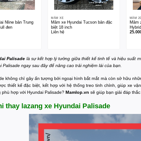
MÂM XE
MÂM 2
i Nline bản Trung
Mâm xe Hyundai Tucson bản đặc
Mâm z
ull đen
biệt 18 inch
Hybri
Liên hệ
25.00
ai Palisade
là sự kết hợp lý tưởng giữa thiết kế tinh tế và hiệu suấ
i Palisade ngay sau đây để nâng cao trải nghiệm lái của bạn.
de không chỉ gây ấn tượng bởi ngoại hình bắt mắt mà còn sở hữu nhữn
ợc thiết kế đặc biệt, kết hợp với hệ thống treo tinh chỉnh, giúp xe v
g phù hợp với Hyundai Palisade?
Mamlop.vn
sẽ giúp bạn giải đáp thắ
hi thay lazang xe Hyundai Palisade