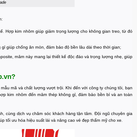
sade
m:
 tế. Hợp kim nhôm giúp giảm trọng lượng cho không gian treo, từ đó
g gỉ giúp chống ăn mòn, đảm bảo độ bền lâu dài theo thời gian;
posite, mâm này mang lại thiết kế độc đáo và trọng lượng nhẹ, giúp
p.vn?
mẫu mã và chất lượng vượt trội. Khi đến với công ty chúng tôi, bạn
 hợp kim nhôm đến mâm thép không gỉ, đảm bảo bền bỉ và an toàn
nh, cùng dịch vụ chăm sóc khách hàng tận tâm. Đội ngũ chuyên gia
p tối ưu hóa hiệu suất lái và nâng cao vẻ đẹp thẩm mỹ cho xe.