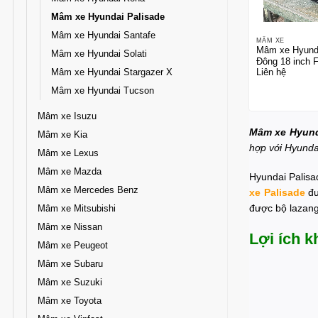
Mâm xe Hyundai Palisade
Mâm xe Hyundai Santafe
MÂM XE
Mâm xe Hyunda
Mâm xe Hyundai Solati
Đông 18 inch F
Mâm xe Hyundai Stargazer X
Liên hệ
Mâm xe Hyundai Tucson
Mâm xe Isuzu
Mâm xe Hyund
Mâm xe Kia
hợp với Hyunda
Mâm xe Lexus
Mâm xe Mazda
Hyundai Palisa
Mâm xe Mercedes Benz
xe Palisade
đư
được bộ lazan
Mâm xe Mitsubishi
Mâm xe Nissan
Lợi ích k
Mâm xe Peugeot
Mâm xe Subaru
Mâm xe Suzuki
Mâm xe Toyota