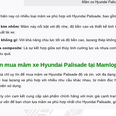
Mâm xe Hyundai Pali
g hiện nay có nhiều loại mâm xe phù hợp với Hyundai Palisade, bao gồ
 kim nhôm:
Mâm này nổi bật với độ nhẹ, độ bền cao và thiết kế tinh
uất lái xe;
 không gỉ:
Với khả năng chịu lực tốt và độ bền cao, lazang thép khôn
a composite:
Là sự kết hợp giữa sợi thủy tinh cường lực và nhựa com
ệu quả.
ên mua mâm xe Hyundai Palisade tại Mamlo
ịa chỉ uy tín để mua mâm xe Hyundai Palisade độ và zin, với đa dạng 
ác loại lazang xe phù hợp với nhiều nhu cầu khác nhau, từ mâm đúc
kiện sử dụng.
 ty còn cam kết cung cấp sản phẩm chính hãng với mức giá cạnh tra
tư vấn để bạn chọn lựa mâm xe phù hợp nhất cho Hyundai Palisade, giú