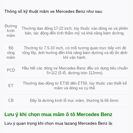
Thông số kỹ thuật mâm xe Mercedes Benz như sau:
Đường
Thường dao động 17-22 inch, tùy thuộc vào dòng xe và phiên
kính
bản, tác động đến tính thẩm mỹ và khả năng bám đường.
mâm
Độ
Thường từ 7.5-10 inch, có mối tương quan trực tiếp với độ
rộng
rộng lốp, ảnh hưởng đến khả năng bám đường và độ ổn định
mâm
khi vận hành.
Hầu hết các dòng xe Mercedes-Benz đều sử dụng tiêu chuẩn
PCD
5×112 (5 lỗ, đường tròn 112mm).
Thường dao động từ ET30 đến ET50, tùy thuộc vào thiết kế
ET
mâm và dòng xe cụ thể.
CB
Đây là đường kính lỗ trục mâm, thường là 66.6mm.
Lưu ý khi chọn mua mâm ô tô Mercedes Benz
Lưu ý quan trọng khi chọn mua lazang Mercedes Benz là: