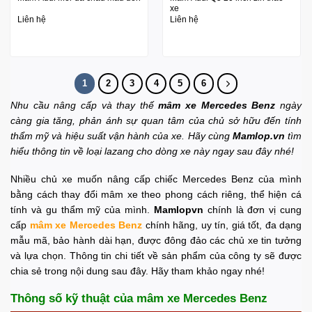
xe
Liên hệ
Liên hệ
1
2
3
4
5
6
Nhu cầu nâng cấp và thay thế
mâm xe Mercedes Benz
ngày
càng gia tăng, phản ánh sự quan tâm của chủ sở hữu đến tính
thẩm mỹ và hiệu suất vận hành của xe. Hãy cùng
Mamlop.vn
tìm
hiểu thông tin về loại lazang cho dòng xe này ngay sau đây nhé!
Nhiều chủ xe muốn nâng cấp chiếc Mercedes Benz của mình
bằng cách thay đổi mâm xe theo phong cách riêng, thể hiện cá
tính và gu thẩm mỹ của mình.
Mamlopvn
chính là đơn vị cung
cấp
mâm xe Mercedes Benz
chính hãng, uy tín, giá tốt, đa dạng
mẫu mã, bảo hành dài hạn, được đông đảo các chủ xe tin tưởng
và lựa chọn. Thông tin chi tiết về sản phẩm của công ty sẽ được
chia sẻ trong nội dung sau đây. Hãy tham khảo ngay nhé!
Thông số kỹ thuật của mâm xe Mercedes Benz