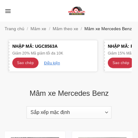
Bỏ
qua
nội
dung
Trang chủ
/
Mâm xe
/
Mâm theo xe
/
Mâm xe Mercedes Benz
NHẬP MÃ:
UGC8563A
NHẬP MÃ:
R4
Giảm 20% Mã giảm tối đa 10K
Giảm 15% Mã giảm
Sao chép
Sao chép
Điều kiện
Mâm xe Mercedes Benz