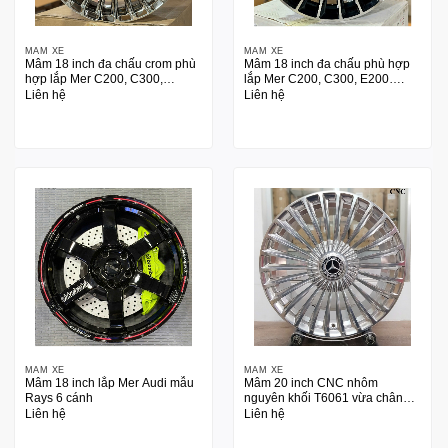
MÂM XE
MÂM XE
Mâm 18 inch đa chấu crom phù
Mâm 18 inch đa chấu phù hợp
hợp lắp Mer C200, C300,
lắp Mer C200, C300, E200….
E200….
Liên hệ
Liên hệ
MÂM XE
MÂM XE
Mâm 18 inch lắp Mer Audi mẫu
Mâm 20 inch CNC nhôm
Rays 6 cánh
nguyên khối T6061 vừa chân
Mer, Audi
Liên hệ
Liên hệ