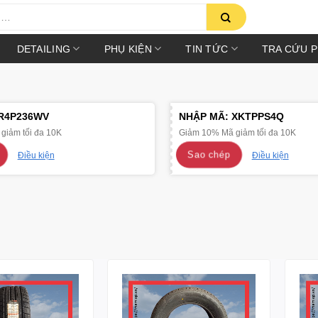
DETAILING
PHỤ KIỆN
TIN TỨC
TRA CỨU 
R4P236WV
NHẬP MÃ:
XKTPPS4Q
giảm tối đa 10K
Giảm 10% Mã giảm tối đa 10K
Sao chép
Điều kiện
Điều kiện