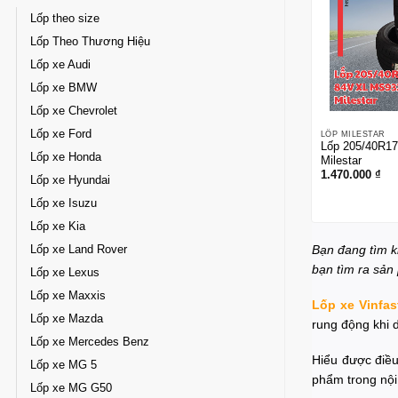
Lốp theo size
Lốp Theo Thương Hiệu
Lốp xe Audi
Lốp xe BMW
Lốp xe Chevrolet
Lốp xe Ford
LỐP MILESTAR
Lốp 205/40R1
Lốp xe Honda
Milestar
1.470.000
₫
Lốp xe Hyundai
Lốp xe Isuzu
Lốp xe Kia
Bạn đang tìm k
Lốp xe Land Rover
bạn tìm ra sản
Lốp xe Lexus
Lốp xe Maxxis
Lốp xe Vinfas
Lốp xe Mazda
rung động khi d
Lốp xe Mercedes Benz
Hiểu được điề
Lốp xe MG 5
phẩm trong nội
Lốp xe MG G50