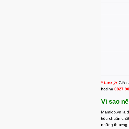
* Lưu ý:
Giá s
hotline
0827 9
Vì sao nê
Mamlop.vn là đ
tiêu chuẩn chấ
những thương h