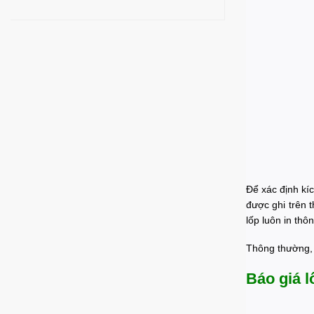
Để xác định kí
được ghi trên 
lốp luôn in thô
Thông thường, 
Báo giá l