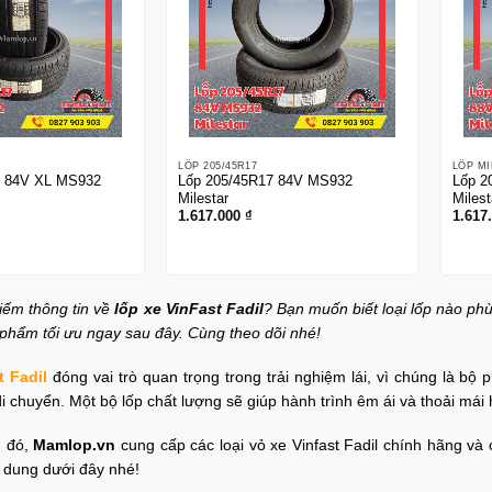
LỐP 205/45R17
LỐP M
7 84V XL MS932
Lốp 205/45R17 84V MS932
Lốp 2
Milestar
Milest
1.617.000
₫
1.617
iếm thông tin về
lốp xe VinFast Fadil
? Bạn muốn biết loại lốp nào ph
 phẩm tối ưu ngay sau đây. Cùng theo dõi nhé!
t Fadil
đóng vai trò quan trọng trong trải nghiệm lái, vì chúng là bộ 
i chuyển. Một bộ lốp chất lượng sẽ giúp hành trình êm ái và thoải mái
u đó,
Mamlop.vn
cung cấp các loại vỏ xe Vinfast Fadil
chính hãng và c
 dung dưới đây nhé!