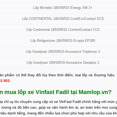
Lốp Michelin 185/55R15 Energy XM 2+
Lốp CONTINENTAL 185/55R15 ContiEcoContact EC5
Lốp Continental 185/55R15 ComfortContact CC6
Lốp Bridgestone 185/55R15 Ecopia EP300
Lốp Goodyear 185/55R15 Assurance Triplemax 2
Lốp Goodyear 185/55R15 Assurance Duraplus 2
ản phẩm có thể thay đổi tùy theo thời điểm, loại lốp và thương hiệu.
03 903
.
n mua lốp xe Vinfast Fadil tại Mamlop.vn?
ịa chỉ uy tín chuyên cung cấp vỏ xe VinFast Fadil chính hãng với mức
t lượng và độ bền cao, giúp xe vận hành êm ái, an toàn trên mọi cung
iệu danh tiếng, mang đến nhiều lựa chọn phù hợp với nhu cầu của k