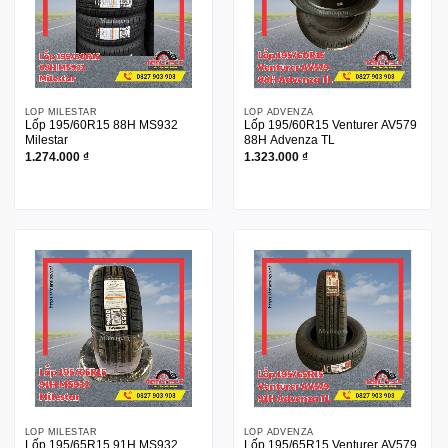
LỐP MILESTAR
LỐP ADVENZA
Lốp 195/60R15 88H MS932
Lốp 195/60R15 Venturer AV579
Milestar
88H Advenza TL
1.274.000
₫
1.323.000
₫
LỐP MILESTAR
LỐP ADVENZA
Lốp 195/65R15 91H MS932
Lốp 195/65R15 Venturer AV579