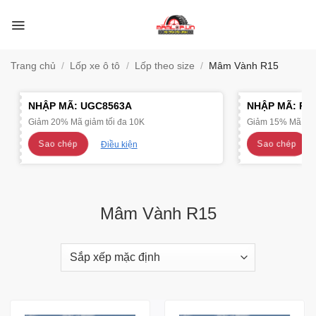
Bỏ
qua
nội
dung
Trang chủ
/
Lốp xe ô tô
/
Lốp theo size
/
Mâm Vành R15
NHẬP MÃ:
UGC8563A
NHẬP MÃ:
R4
Giảm 20% Mã giảm tối đa 10K
Giảm 15% Mã giảm
Sao chép
Sao chép
Điều kiện
Mâm Vành R15