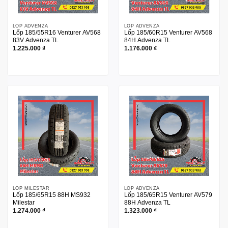
LỐP ADVENZA
LỐP ADVENZA
Lốp 185/55R16 Venturer AV568
Lốp 185/60R15 Venturer AV568
83V Advenza TL
84H Advenza TL
1.225.000
₫
1.176.000
₫
LỐP MILESTAR
LỐP ADVENZA
Lốp 185/65R15 88H MS932
Lốp 185/65R15 Venturer AV579
Milestar
88H Advenza TL
1.274.000
₫
1.323.000
₫