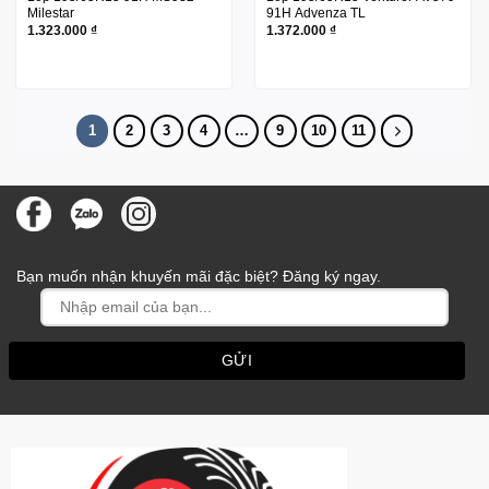
Milestar
91H Advenza TL
1.323.000
₫
1.372.000
₫
1
2
3
4
…
9
10
11
Bạn muốn nhận khuyến mãi đặc biệt? Đăng ký ngay.