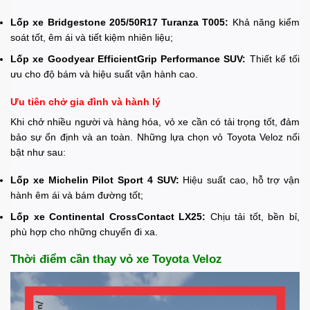
Lốp xe Bridgestone 205/50R17 Turanza T005:
Khả năng kiểm
soát tốt, êm ái và tiết kiệm nhiên liệu;
Lốp xe Goodyear EfficientGrip Performance SUV:
Thiết kế tối
ưu cho độ bám và hiệu suất vận hành cao.
Ưu tiên chở gia đình và hành lý
Khi chở nhiều người và hàng hóa, vỏ xe cần có tải trọng tốt, đảm
bảo sự ổn định và an toàn. Những lựa chọn vỏ Toyota Veloz nổi
bật như sau:
Lốp xe Michelin Pilot Sport 4 SUV:
Hiệu suất cao, hỗ trợ vận
hành êm ái và bám đường tốt;
Lốp xe Continental CrossContact LX25:
Chịu tải tốt, bền bỉ,
phù hợp cho những chuyến đi xa.
Thời điểm cần thay vỏ xe Toyota Veloz