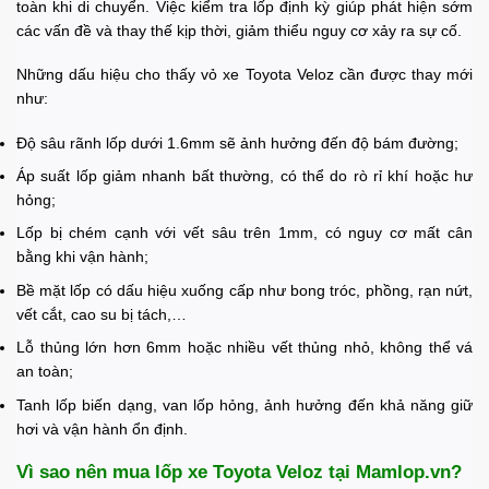
toàn khi di chuyển. Việc kiểm tra lốp định kỳ giúp phát hiện sớm
các vấn đề và thay thế kịp thời, giảm thiểu nguy cơ xảy ra sự cố.
Những dấu hiệu cho thấy vỏ xe Toyota Veloz cần được thay mới
như:
Độ sâu rãnh lốp dưới 1.6mm sẽ ảnh hưởng đến độ bám đường;
Áp suất lốp giảm nhanh bất thường, có thể do rò rỉ khí hoặc hư
hỏng;
Lốp bị chém cạnh với vết sâu trên 1mm, có nguy cơ mất cân
bằng khi vận hành;
Bề mặt lốp có dấu hiệu xuống cấp như bong tróc, phồng, rạn nứt,
vết cắt, cao su bị tách,…
Lỗ thủng lớn hơn 6mm hoặc nhiều vết thủng nhỏ, không thể vá
an toàn;
Tanh lốp biến dạng, van lốp hỏng, ảnh hưởng đến khả năng giữ
hơi và vận hành ổn định.
Vì sao nên mua lốp xe Toyota Veloz tại Mamlop.vn?