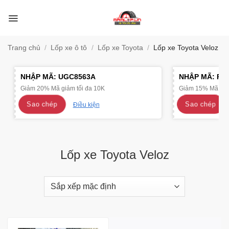
Bỏ
qua
nội
dung
Trang chủ
/
Lốp xe ô tô
/
Lốp xe Toyota
/
Lốp xe Toyota Veloz
NHẬP MÃ:
UGC8563A
NHẬP MÃ:
R4
Giảm 20% Mã giảm tối đa 10K
Giảm 15% Mã giảm
Sao chép
Sao chép
Điều kiện
Lốp xe Toyota Veloz