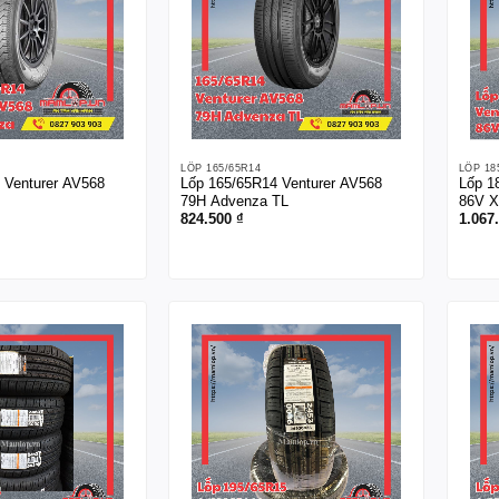
LỐP 165/65R14
LỐP 18
 Venturer AV568
Lốp 165/65R14 Venturer AV568
Lốp 1
79H Advenza TL
86V X
824.500
₫
1.067