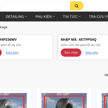
DETAILING
PHỤ KIỆN
TIN TỨC
TRA CỨU 
irage
R4P236WV
NHẬP MÃ:
XKTPPS4Q
giảm tối đa 10K
Giảm 10% Mã giảm tối đa 10K
Sao chép
Điều kiện
Điều kiện
Hi