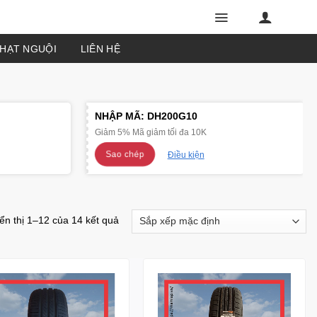
PHẠT NGUỘI
LIÊN HỆ
NHẬP MÃ:
DH200G10
Giảm 5% Mã giảm tối đa 10K
Sao chép
Điều kiện
ển thị 1–12 của 14 kết quả