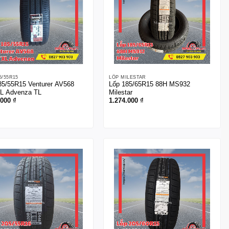
5/55R15
LỐP MILESTAR
85/55R15 Venturer AV568
Lốp 185/65R15 88H MS932
L Advenza TL
Milestar
.000
₫
1.274.000
₫