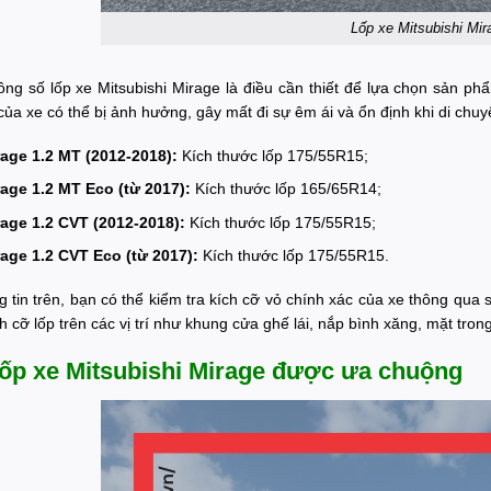
Lốp xe Mitsubishi Mir
hông số lốp xe Mitsubishi Mirage là điều cần thiết để lựa chọn sản 
ủa xe có thể bị ảnh hưởng, gây mất đi sự êm ái và ổn định khi di chuy
rage 1.2 MT (2012-2018):
Kích thước lốp 175/55R15;
rage 1.2 MT Eco (từ 2017):
Kích thước lốp 165/65R14;
rage 1.2 CVT (2012-2018):
Kích thước lốp 175/55R15;
rage 1.2 CVT Eco (từ 2017):
Kích thước lốp 175/55R15.
g tin trên, bạn có thể kiểm tra kích cỡ vỏ chính xác của xe thông q
ch cỡ lốp trên các vị trí như khung cửa ghế lái, nắp bình xăng, mặt tr
 lốp xe Mitsubishi Mirage được ưa chuộng