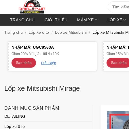
Bỏ
Tìm
kiếm:
qua
nội
TRANG CHỦ
GIỚI THIỆU
MÂM XE
LỐP XE
dung
Trang chủ
/
Lốp xe ô tô
/
Lốp xe Mitsubishi
/
Lốp xe Mitsubishi M
NHẬP MÃ:
UGC8563A
NHẬP MÃ:
Giảm 20% Mã giảm tối đa 10K
Giảm 15% Mã 
Sao chép
Sao chép
Điều kiện
Lốp xe Mitsubishi Mirage
DANH MỤC SẢN PHẨM
DETAILING
Lốp xe ô tô