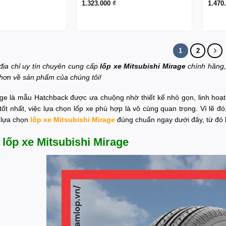
1.323.000
₫
1.470
1
2
địa chỉ uy tín chuyên cung cấp
lốp xe Mitsubishi Mirage
chính hãng,
 hơn về sản phẩm của chúng tôi!
age là mẫu Hatchback được ưa chuộng nhờ thiết kế nhỏ gọn, linh hoạt t
tốt nhất, việc lựa chọn lốp xe phù hợp là vô cùng quan trọng. Vì lẽ đ
 lựa chọn
lốp xe Mitsubishi Mirage
đúng chuẩn ngay dưới đây, từ đó b
lốp xe Mitsubishi Mirage