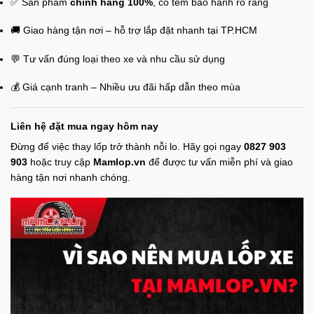
✅ Sản phẩm
chính hãng 100%
, có tem bảo hành rõ ràng
🚚 Giao hàng tận nơi – hỗ trợ lắp đặt nhanh tại TP.HCM
💬 Tư vấn đúng loại theo xe và nhu cầu sử dụng
💰 Giá cạnh tranh – Nhiều ưu đãi hấp dẫn theo mùa
Liên hệ đặt mua ngay hôm nay
Đừng để việc thay lốp trở thành nỗi lo. Hãy gọi ngay
0827 903
903
hoặc truy cập
Mamlop.vn
để được tư vấn miễn phí và giao
hàng tận nơi nhanh chóng.