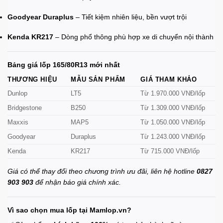
Goodyear Duraplus
– Tiết kiệm nhiên liệu, bền vượt trội
Kenda KR217
– Dòng phổ thông phù hợp xe di chuyển nội thành
Bảng giá lốp 165/80R13 mới nhất
THƯƠNG HIỆU
MẪU SẢN PHẨM
GIÁ THAM KHẢO
Dunlop
LT5
Từ 1.970.000 VNĐ/lốp
Bridgestone
B250
Từ 1.309.000 VNĐ/lốp
Maxxis
MAP5
Từ 1.050.000 VNĐ/lốp
Goodyear
Duraplus
Từ 1.243.000 VNĐ/lốp
Kenda
KR217
Từ 715.000 VNĐ/lốp
Giá có thể thay đổi theo chương trình ưu đãi, liên hệ hotline
0827
903 903
để nhận báo giá chính xác.
Vì sao chọn mua lốp tại Mamlop.vn?