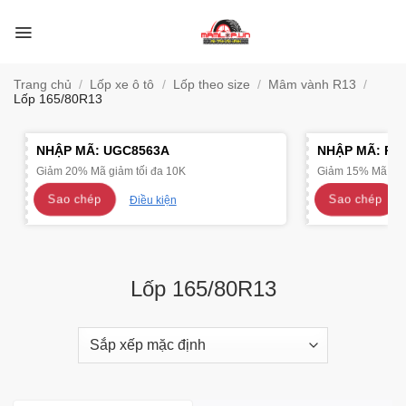
Bỏ
qua
nội
dung
Trang chủ
/
Lốp xe ô tô
/
Lốp theo size
/
Mâm vành R13
/
Lốp 165/80R13
NHẬP MÃ:
UGC8563A
NHẬP MÃ:
R4
Giảm 20% Mã giảm tối đa 10K
Giảm 15% Mã giảm
Sao chép
Sao chép
Điều kiện
Lốp 165/80R13