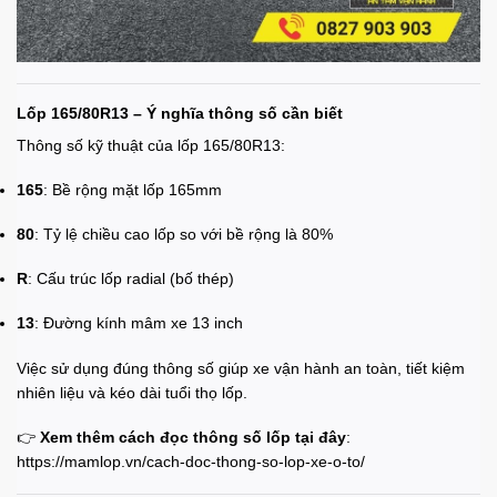
Lốp 165/80R13 – Ý nghĩa thông số cần biết
Thông số kỹ thuật của lốp 165/80R13:
165
: Bề rộng mặt lốp 165mm
80
: Tỷ lệ chiều cao lốp so với bề rộng là 80%
R
: Cấu trúc lốp radial (bố thép)
13
: Đường kính mâm xe 13 inch
Việc sử dụng đúng thông số giúp xe vận hành an toàn, tiết kiệm
nhiên liệu và kéo dài tuổi thọ lốp.
👉
Xem thêm cách đọc thông số lốp tại đây
:
https://mamlop.vn/cach-doc-thong-so-lop-xe-o-to/