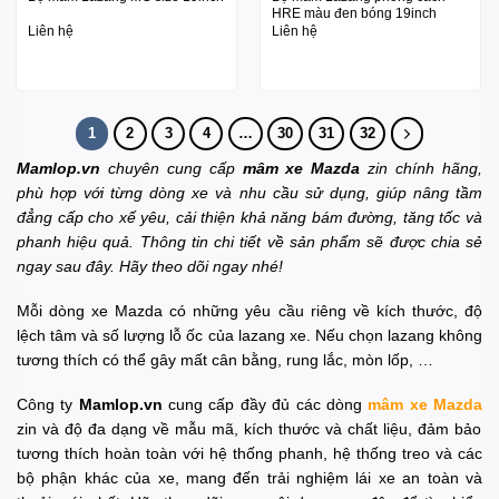
HRE màu đen bóng 19inch
Liên hệ
Liên hệ
1
2
3
4
…
30
31
32
Mamlop.vn
chuyên cung cấp
mâm xe Mazda
zin
chính hãng,
phù hợp với từng dòng xe và nhu cầu sử dụng, giúp nâng tầm
đẳng cấp cho xế yêu, cải thiện khả năng bám đường, tăng tốc và
phanh hiệu quả. Thông tin chi tiết về sản phẩm sẽ được chia sẻ
ngay sau đây. Hãy theo dõi ngay nhé!
Mỗi dòng xe Mazda có những yêu cầu riêng về kích thước, độ
lệch tâm và số lượng lỗ ốc của lazang xe. Nếu chọn lazang không
tương thích có thể gây mất cân bằng, rung lắc, mòn lốp, …
Công ty
Mamlop.vn
cung cấp đầy đủ các dòng
mâm xe Mazda
zin và độ đa dạng về mẫu mã, kích thước và chất liệu, đảm bảo
tương thích hoàn toàn với hệ thống phanh, hệ thống treo và các
bộ phận khác của xe, mang đến trải nghiệm lái xe an toàn và