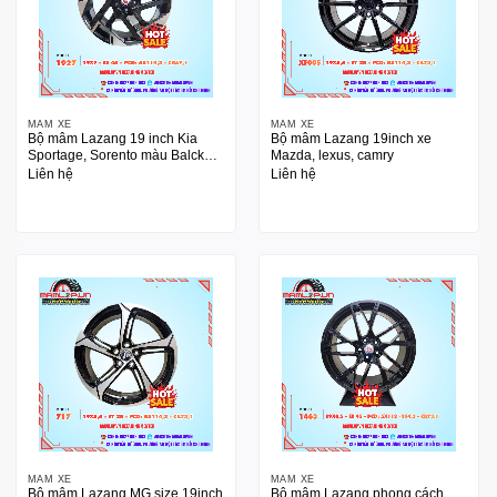
MÂM XE
MÂM XE
Bộ mâm Lazang 19 inch Kia
Bộ mâm Lazang 19inch xe
Sportage, Sorento màu Balck
Mazda, lexus, camry
Machined
Liên hệ
Liên hệ
MÂM XE
MÂM XE
Bộ mâm Lazang MG size 19inch
Bộ mâm Lazang phong cách