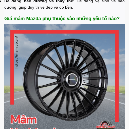
Dễ dàng bảo dưỡng và thay thế:
Dễ dàng vệ sinh và bảo
dưỡng, giúp duy trì vẻ đẹp và độ bền.
Giá mâm Mazda phụ thuộc vào những yếu tố nào?