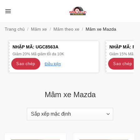
Bỏ
qua
nội
dung
Trang chủ
/
Mâm xe
/
Mâm theo xe
/
Mâm xe Mazda
NHẬP MÃ:
UGC8563A
NHẬP MÃ:
R4
Giảm 20% Mã giảm tối đa 10K
Giảm 15% Mã giảm
Sao chép
Sao chép
Điều kiện
Mâm xe Mazda