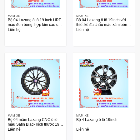
MÂM XE
MÂM XE
Bộ 04 Lazang ô tô 19 inch HRE
Bộ 04 Lazang ô tô 19inch với
màu đen bóng, hợp kim cao cấp
thiết kế đa chấu màu xám bóng
phù hợp cho nhiều dòng xe
sang trọng
Liên hệ
Liên hệ
Nhật và Hàn
MÂM XE
MÂM XE
Bộ 04 mâm Lazang CNC ô tô
Bộ 4 Lazang ô tô 19inch
màu Satin Black kích thước 19
inch
Liên hệ
Liên hệ