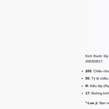
Kích thước lốp
205/55R17:
205:
Chiều rộn
55:
Tỷ lệ chiều
R:
Kiểu lốp (Rad
17:
Đường kính 
* Lưu ý:
Bạn nê