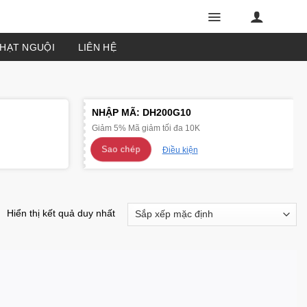
PHẠT NGUỘI
LIÊN HỆ
NHẬP MÃ:
DH200G10
Giảm 5% Mã giảm tối đa 10K
Sao chép
Điều kiện
Hiển thị kết quả duy nhất