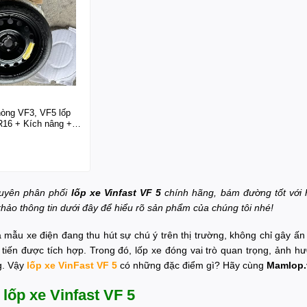
òng VF3, VF5 lốp
R16 + Kích nâng +
c
uyên phân phối
lốp xe Vinfast VF 5
chính hãng, bám đường tốt với h
hảo thông tin dưới đây để hiểu rõ sản phẩm của chúng tôi nhé!
à mẫu xe điện đang thu hút sự chú ý trên thị trường, không chỉ gây ấn
 tiến được tích hợp. Trong đó, lốp xe đóng vai trò quan trọng, ảnh hư
g. Vậy
lốp xe VinFast VF 5
có những đặc điểm gì? Hãy cùng
Mamlop
lốp xe Vinfast VF 5