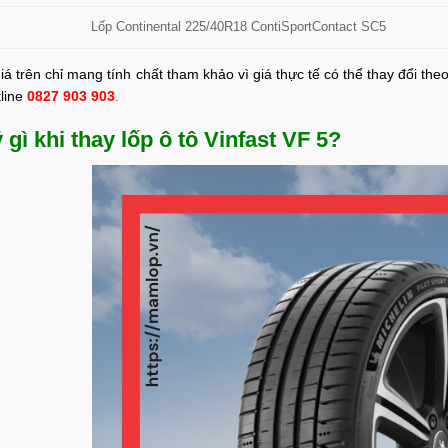
Lốp Continental 225/40R18 ContiSportContact SC5
á trên chỉ mang tính chất tham khảo vì giá thực tế có thể thay đổi the
tline
0827 903 903
.
 gì khi thay lốp ô tô Vinfast VF 5?