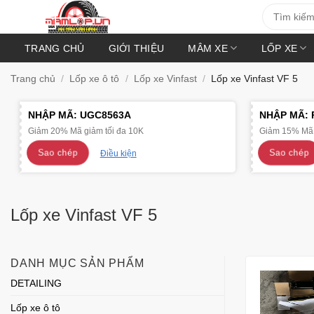
Bỏ
Tìm
kiếm:
qua
nội
TRANG CHỦ
GIỚI THIỆU
MÂM XE
LỐP XE
dung
Trang chủ
/
Lốp xe ô tô
/
Lốp xe Vinfast
/
Lốp xe Vinfast VF 5
NHẬP MÃ:
UGC8563A
NHẬP MÃ:
Giảm 20% Mã giảm tối đa 10K
Giảm 15% Mã 
Sao chép
Sao chép
Điều kiện
Lốp xe Vinfast VF 5
DANH MỤC SẢN PHẨM
DETAILING
Lốp xe ô tô