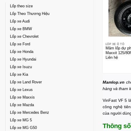
Lốp theo size
Lốp Theo Thương Hiệu
Lốp xe Audi
Lốp xe BMW
Lốp xe Chevrolet
Lốp xe Ford
LỐP XE Ô TÔ
Mâm lốp dự ph
Lốp xe Honda
Maxxit 125/80
Liên hệ
tay đòn tháo ố
Lốp xe Hyundai
Lốp xe Isuzu
Lốp xe Kia
Mamlop.vn
ch
Lốp xe Land Rover
hàng và tham k
Lốp xe Lexus
Lốp xe Maxxis
VinFast VF 5 l
Lốp xe Mazda
công nghệ tiên
Lốp xe Mercedes Benz
của người dùn
Lốp xe MG 5
Thông số 
Lốp xe MG G50