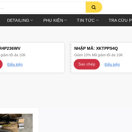
DETAILING
PHỤ KIỆN
TIN TỨC
TRA CỨU 
R4P236WV
NHẬP MÃ:
XKTPPS4Q
giảm tối đa 10K
Giảm 10% Mã giảm tối đa 10K
Sao chép
Điều kiện
Điều kiện