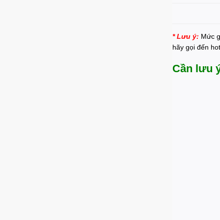
* Lưu ý:
Mức gi
hãy gọi đến ho
Cần lưu ý