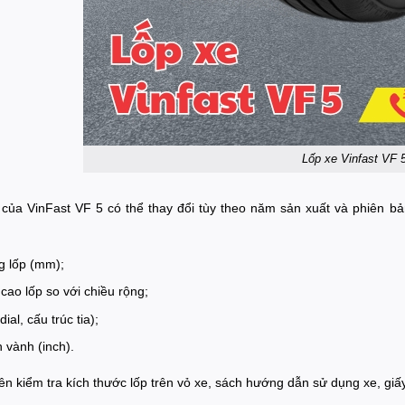
Lốp xe Vinfast VF 
 của VinFast VF 5 có thể thay đổi tùy theo năm sản xuất và phiên bả
g lốp (mm);
 cao lốp so với chiều rộng;
ial, cấu trúc tia);
vành (inch).
n kiểm tra kích thước lốp trên vỏ xe, sách hướng dẫn sử dụng xe, gi