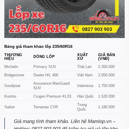
Bảng giá tham khảo lốp 235/60R16
THƯƠNG
XUẤT
GIÁ BÁN
DÒNG LỐP
HIỆU
XỨ
(VNĐ)
Michelin
Primacy SUV
Thái Lan
2.350.000
Bridgestone
Dueler H/L 400
Việt Nam
2.050.000
Assurance MaxGuard
Goodyear
Indonesia
1.750.000
SUV
Kumho
Crugen Premium KL33
Hàn Quốc
1.520.000
Trung
Sailun
Terramax CVR
1.180.000
Quốc
Giá mang tính tham khảo. Liên hệ Mamlop.vn –
Hotline: 0827 903 903 để kiểm tra giá và tồn kho