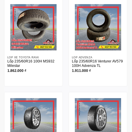
LỐP XE TOYOTA RAV4
LỐP ADVENZA
Lốp 235/60R16 100H MS932
Lốp 235/60R16 Venturer AV579
Milestar
100H Advenza TL
1.862.000
₫
1.911.000
₫