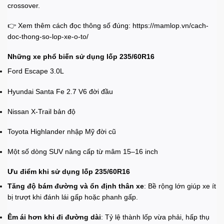
crossover.
👉 Xem thêm cách đọc thông số đúng:
https://mamlop.vn/cach-
doc-thong-so-lop-xe-o-to/
Những xe phổ biến sử dụng lốp 235/60R16
Ford Escape 3.0L
Hyundai Santa Fe 2.7 V6 đời đầu
Nissan X-Trail bản độ
Toyota Highlander nhập Mỹ đời cũ
Một số dòng SUV nâng cấp từ mâm 15–16 inch
Ưu điểm khi sử dụng lốp 235/60R16
Tăng độ bám đường và ổn định thân xe
: Bề rộng lớn giúp xe ít
bị trượt khi đánh lái gấp hoặc phanh gấp.
Êm ái hơn khi đi đường dài
: Tỷ lệ thành lốp vừa phải, hấp thụ