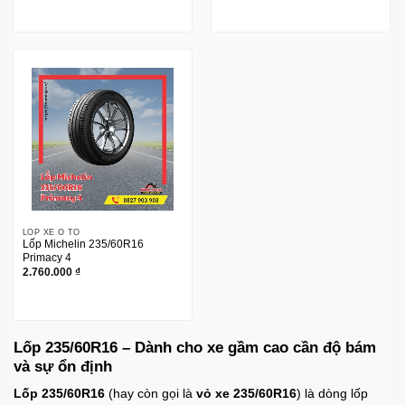
LỐP XE Ô TÔ
Lốp Michelin 235/60R16
Primacy 4
2.760.000
₫
Lốp 235/60R16 – Dành cho xe gầm cao cần độ bám
và sự ổn định
Lốp 235/60R16
(hay còn gọi là
vỏ xe 235/60R16
) là dòng lốp