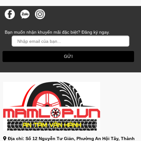
Bạn muốn nhận khuyến mãi đặc biệt? Đăng ký ngay.
Địa chỉ: Số 12 Nguyễn Tư Giản, Phường An Hội Tây, Thành