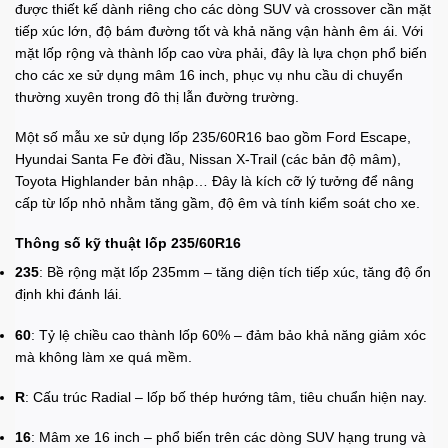
được thiết kế dành riêng cho các dòng SUV và crossover cần mặt
tiếp xúc lớn, độ bám đường tốt và khả năng vận hành êm ái. Với
mặt lốp rộng và thành lốp cao vừa phải, đây là lựa chọn phổ biến
cho các xe sử dụng mâm 16 inch, phục vụ nhu cầu di chuyển
thường xuyên trong đô thị lẫn đường trường.
Một số mẫu xe sử dụng lốp 235/60R16 bao gồm Ford Escape,
Hyundai Santa Fe đời đầu, Nissan X-Trail (các bản độ mâm),
Toyota Highlander bản nhập… Đây là kích cỡ lý tưởng để nâng
cấp từ lốp nhỏ nhằm tăng gầm, độ êm và tính kiểm soát cho xe.
Thông số kỹ thuật lốp 235/60R16
235
: Bề rộng mặt lốp 235mm – tăng diện tích tiếp xúc, tăng độ ổn
định khi đánh lái.
60
: Tỷ lệ chiều cao thành lốp 60% – đảm bảo khả năng giảm xóc
mà không làm xe quá mềm.
R
: Cấu trúc Radial – lốp bố thép hướng tâm, tiêu chuẩn hiện nay.
16
: Mâm xe 16 inch – phổ biến trên các dòng SUV hạng trung và