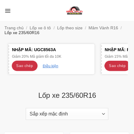
Bỏ
qua
nội
dung
Trang chủ
/
Lốp xe ô tô
/
Lốp theo size
/
Mâm Vành R16
/
Lốp xe 235/60R16
NHẬP MÃ:
UGC8563A
NHẬP MÃ:
R4
Giảm 20% Mã giảm tối đa 10K
Giảm 15% Mã giảm
Sao chép
Sao chép
Điều kiện
Lốp xe 235/60R16