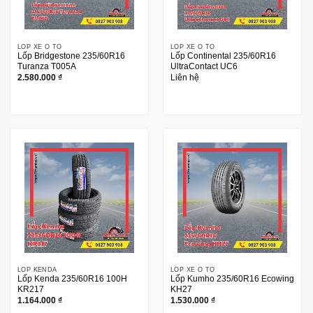
LỐP XE Ô TÔ
LỐP XE Ô TÔ
Lốp Bridgestone 235/60R16
Lốp Continental 235/60R16
Turanza T005A
UltraContact UC6
2.580.000
₫
Liên hệ
LỐP KENDA
LỐP XE Ô TÔ
Lốp Kenda 235/60R16 100H
Lốp Kumho 235/60R16 Ecowing
KR217
KH27
1.164.000
₫
1.530.000
₫