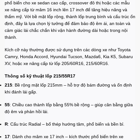
phổ biến cho xe sedan cao cấp, crossover đô thị hoặc các mẫu
xe nâng cấp từ mâm 16 inch lên 17 inch để tăng hiệu năng và
thẩm mỹ. Với bề mặt lốp rộng, thành lốp trung bình và cấu trúc ổn
định, đây là lựa chọn lý tưởng để đảm bảo độ êm ái, an toàn và
cảm giác lái chắc chắn khi vận hành đường dài hoặc trong nội
thành.
Kích cỡ này thường được sử dụng trên các dòng xe như Toyota
Camry, Honda Accord, Hyundai Tucson, Mazda6, Kia K5, Subaru
XV, hoặc xe nâng cấp từ lốp 205/60R16, 215/60R16.
Thông số kỹ thuật lốp 215/55R17
215
: Bề rộng mặt lốp 215mm – hỗ trợ độ bám đường và ổn định
khi đánh lái gấp.
55
: Chiều cao thành lốp bằng 55% bề rộng – giúp cân bằng giữa
độ êm và phản hồi lái.
R
: Cấu trúc Radial – bố thép hướng tâm, phổ biến và bền bỉ.
17
: Dành cho mâm xe 17 inch – kích thước phổ biến trên xe