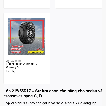
LỐP XE Ô TÔ
Lốp Michelin 215/55R17
Primacy 5
Liên hệ
Lốp 215/55R17 – Sự lựa chọn cân bằng cho sedan và
crossover hạng C, D
Lốp 215/55R17
(hay còn gọi là
vỏ xe 215/55R17
) là dòng lốp