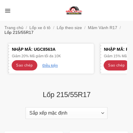
Bỏ
qua
nội
dung
Trang chủ
/
Lốp xe ô tô
/
Lốp theo size
/
Mâm Vành R17
/
Lốp 215/55R17
NHẬP MÃ:
UGC8563A
NHẬP MÃ:
R4
Giảm 20% Mã giảm tối đa 10K
Giảm 15% Mã giảm
Sao chép
Sao chép
Điều kiện
Lốp 215/55R17