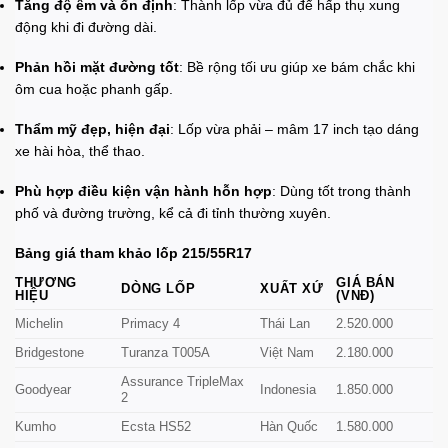
Tăng độ êm và ổn định
: Thành lốp vừa đủ để hấp thụ xung
động khi đi đường dài.
Phản hồi mặt đường tốt
: Bề rộng tối ưu giúp xe bám chắc khi
ôm cua hoặc phanh gấp.
Thẩm mỹ đẹp, hiện đại
: Lốp vừa phải – mâm 17 inch tạo dáng
xe hài hòa, thể thao.
Phù hợp điều kiện vận hành hỗn hợp
: Dùng tốt trong thành
phố và đường trường, kể cả đi tỉnh thường xuyên.
Bảng giá tham khảo lốp 215/55R17
THƯƠNG
GIÁ BÁN
DÒNG LỐP
XUẤT XỨ
HIỆU
(VNĐ)
Michelin
Primacy 4
Thái Lan
2.520.000
Bridgestone
Turanza T005A
Việt Nam
2.180.000
Assurance TripleMax
Goodyear
Indonesia
1.850.000
2
Kumho
Ecsta HS52
Hàn Quốc
1.580.000