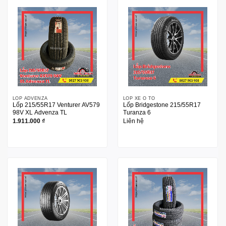
LỐP ADVENZA
LỐP XE Ô TÔ
Lốp 215/55R17 Venturer AV579
Lốp Bridgestone 215/55R17
98V XL Advenza TL
Turanza 6
1.911.000
₫
Liên hệ