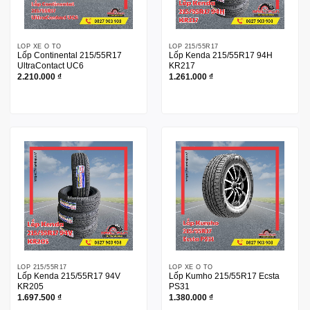
LỐP XE Ô TÔ
LỐP 215/55R17
Lốp Continental 215/55R17
Lốp Kenda 215/55R17 94H
UltraContact UC6
KR217
2.210.000
₫
1.261.000
₫
LỐP 215/55R17
LỐP XE Ô TÔ
Lốp Kenda 215/55R17 94V
Lốp Kumho 215/55R17 Ecsta
KR205
PS31
1.697.500
₫
1.380.000
₫