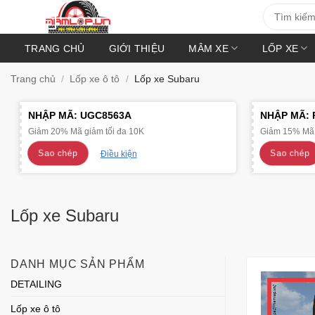
Bỏ
Tìm
kiếm:
qua
nội
TRANG CHỦ
GIỚI THIỆU
MÂM XE
LỐP XE
dung
Trang chủ
/
Lốp xe ô tô
/
Lốp xe Subaru
NHẬP MÃ:
UGC8563A
NHẬP MÃ:
Giảm 20% Mã giảm tối đa 10K
Giảm 15% Mã 
Sao chép
Sao chép
Điều kiện
Lốp xe Subaru
DANH MỤC SẢN PHẨM
DETAILING
Lốp xe ô tô