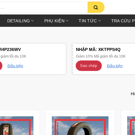
DETAILING
PHỤ KIỆN
TIN TỨC
TRA CỨU 
R4P236WV
NHẬP MÃ:
XKTPPS4Q
giảm tối đa 10K
Giảm 10% Mã giảm tối đa 10K
Sao chép
Điều kiện
Điều kiện
Hi