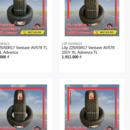
DVENZA
LỐP ADVENZA
25/50R17 Venturer AV579 TL
Lốp 225/55R17 Venturer AV579
L Advenza
101V XL Advenza TL
.000
₫
1.911.000
₫