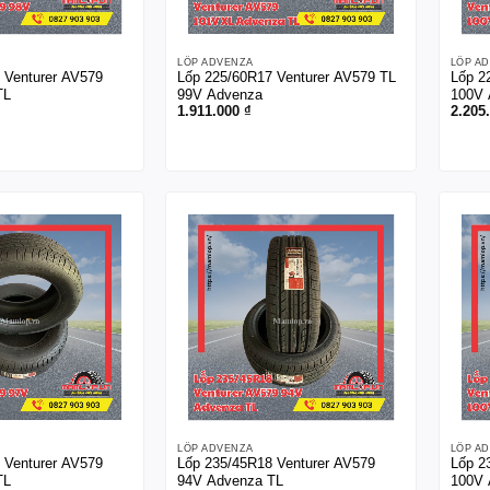
LỐP ADVENZA
LỐP A
 Venturer AV579
Lốp 225/60R17 Venturer AV579 TL
Lốp 2
TL
99V Advenza
100V 
1.911.000
₫
2.205
LỐP ADVENZA
LỐP A
 Venturer AV579
Lốp 235/45R18 Venturer AV579
Lốp 2
TL
94V Advenza TL
100V 