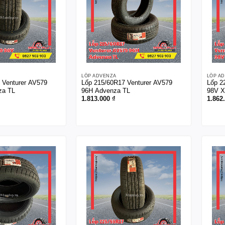
LỐP ADVENZA
LỐP A
 Venturer AV579
Lốp 215/60R17 Venturer AV579
Lốp 2
za TL
96H Advenza TL
98V X
1.813.000
₫
1.862