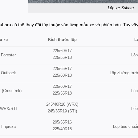
Lốp xe Subaru
ubaru có thể thay đổi tùy thuộc vào từng mẫu xe và phiên bản. Tuy vậy
Kích thước lốp
L
u xe
225/60R17
Lốp
 Forester
225/55R18
225/65R17
Lốp đường trườ
 Outback
225/60R18
225/60R17
Lốp
 (Crosstrek)
225/55R18
245/40R18 (WRX)
Lốp
 WRX/STI
245/35R19 (STI)
205/55R16
Lốp tiêu chuẩ
 Impreza
225/40R18