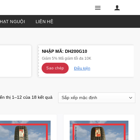
PHẠT NGUỘI
LIÊN HỆ
NHẬP MÃ:
DH200G10
Giảm 5% Mã giảm tối đa 10K
Sao chép
Điều kiện
ển thị 1–12 của 18 kết quả