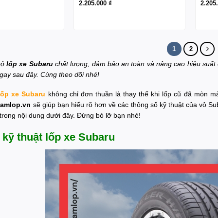
2.205.000
₫
2.205
1
2
bộ
lốp xe Subaru
chất lượng, đảm bảo an toàn và nâng cao hiệu suất
gay sau đây. Cùng theo dõi nhé!
lốp xe Subaru
không chỉ đơn thuần là thay thế khi lốp cũ đã mòn mà
amlop.vn
sẽ giúp bạn hiểu rõ hơn về các thông số kỹ thuật của vỏ S
trong nội dung dưới đây. Đừng bỏ lỡ bạn nhé!
kỹ thuật lốp xe Subaru