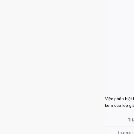
Việc phân biệt
kém của lốp gi
Tiê
Thương h