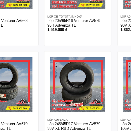
LỐP XE TOYOTA INNOVA
LỐP A
 Venturer AV568
Lốp 205/65R16 Venturer AV579
Lốp 2
TL
95H Advenza TL
98V X
1.519.000
₫
1.862
LỐP ADVENZA
LỐP A
 Venturer AV579
Lốp 245/45R17 Venturer AV579
Lốp 2
nza TL
99V XL RBD Advenza TL
105V 