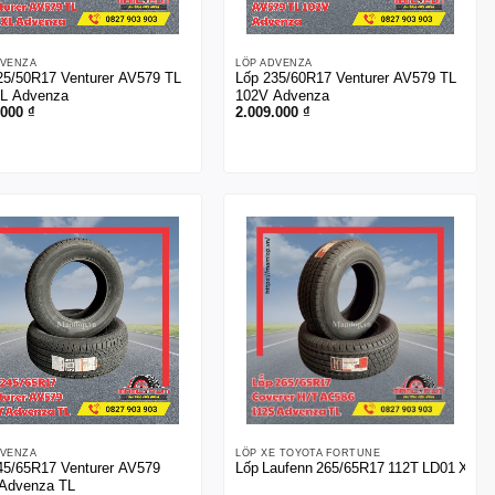
DVENZA
LỐP ADVENZA
25/50R17 Venturer AV579 TL
Lốp 235/60R17 Venturer AV579 TL
L Advenza
102V Advenza
.000
₫
2.009.000
₫
DVENZA
LỐP XE TOYOTA FORTUNE
45/65R17 Venturer AV579
Lốp Laufenn 265/65R17 112T LD01 XFIT
Advenza TL