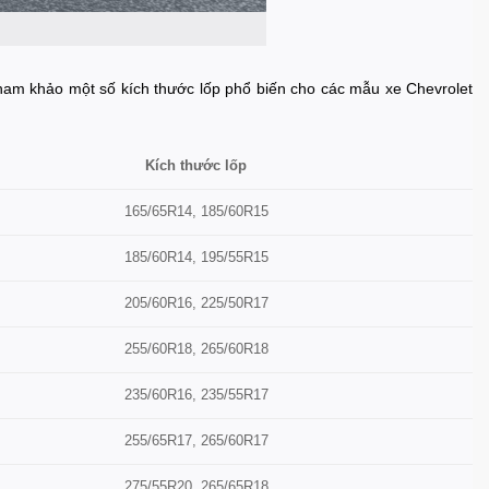
tham khảo một số kích thước lốp phổ biến cho các mẫu xe Chevrolet
Kích thước lốp
165/65R14, 185/60R15
185/60R14, 195/55R15
205/60R16, 225/50R17
255/60R18, 265/60R18
235/60R16, 235/55R17
255/65R17, 265/60R17
275/55R20, 265/65R18