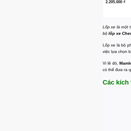
2.205.000
₫
Lốp xe là một 
bộ
lốp xe Chev
Lốp xe là bộ ph
việc lựa chọn l
Vì lẽ đó,
Mamlo
có thể đưa ra 
Các kích 