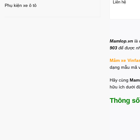
Liên hệ
Phụ kiện xe ô tô
Mamlop.vn
là
903
để được nh
Mâm xe Vinfas
dạng mẫu mã và
Hãy cùng
Mam
hữu ích dưới đ
Thông số 