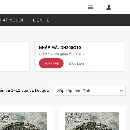
PHẠT NGUỘI
LIÊN HỆ
NHẬP MÃ:
DH200G10
Giảm 5% Mã giảm tối đa 10K
Sao chép
Điều kiện
ển thị 1–12 của 31 kết quả