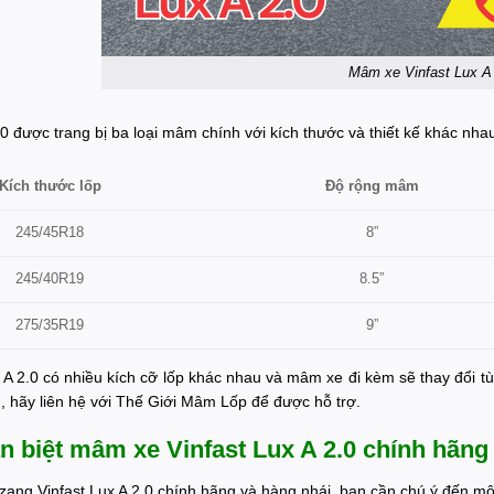
Mâm xe Vinfast Lux A
.0 được trang bị ba loại mâm chính với kích thước và thiết kế khác nha
Kích thước lốp
Độ rộng mâm
8”
245/45R18
8.5”
245/40R19
275/35R19
9”
 A 2.0 có nhiều kích cỡ lốp khác nhau và mâm xe đi kèm sẽ thay đổi tù
n, hãy liên hệ với Thế Giới Mâm Lốp để được hỗ trợ.
 biệt mâm xe Vinfast Lux A 2.0 chính hãng
azang Vinfast Lux A 2.0 chính hãng và hàng nhái, bạn cần chú ý đến mộ