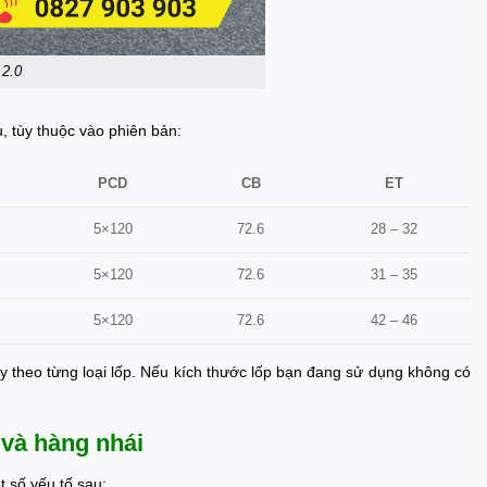
 2.0
u, tùy thuộc vào phiên bản:
PCD
CB
ET
5×120
72.6
28 – 32
5×120
72.6
31 – 35
5×120
72.6
42 – 46
y theo từng loại lốp. Nếu kích thước lốp bạn đang sử dụng không có
 và hàng nhái
t số yếu tố sau: