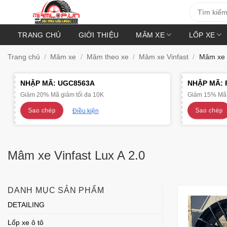
Bỏ
Tìm
kiếm:
qua
nội
TRANG CHỦ
GIỚI THIỆU
MÂM XE
LỐP XE
dung
Trang chủ
/
Mâm xe
/
Mâm theo xe
/
Mâm xe Vinfast
/
Mâm xe V
NHẬP MÃ:
UGC8563A
NHẬP MÃ:
Giảm 20% Mã giảm tối đa 10K
Giảm 15% Mã 
Sao chép
Sao chép
Điều kiện
Mâm xe Vinfast Lux A 2.0
DANH MỤC SẢN PHẨM
DETAILING
Lốp xe ô tô