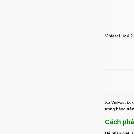
Vinfast Lux A 2
Xe VinFast Lux
trong bảng trê
Cách phân
Để phân biệt l