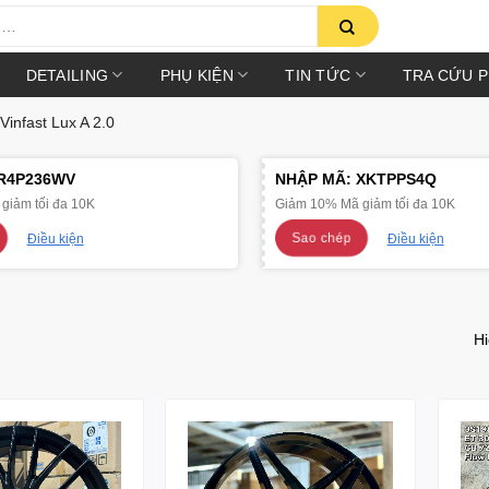
DETAILING
PHỤ KIỆN
TIN TỨC
TRA CỨU 
infast Lux A 2.0
R4P236WV
NHẬP MÃ:
XKTPPS4Q
giảm tối đa 10K
Giảm 10% Mã giảm tối đa 10K
Sao chép
Điều kiện
Điều kiện
Hi