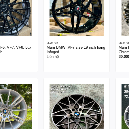
MÂM XE
MÂM X
F6, VF7, VF8, Lux
Mâm BMW ,VF7 size 19 inch hàng
Mâm 
ch
Infoged
Chrom
Liên hệ
30.00