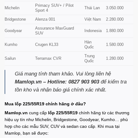
Primacy SUV+ / Pilot
Michelin
Thái Lan
3.050.000
Sport 4
Bridgestone
Alenza 001
Việt Nam
2.280.000
Assurance MaxGuard
Goodyear
Indonesia
1.880.000
SUV
Hàn
Kumho
Crugen KL33
1.580.000
Quốc
Trung
Sailun
Terramax CVR
1.280.000
Quốc
Giá mang tính tham khảo. Vui lòng liên hệ
Mamlop.vn – Hotline: 0827 903 903
để kiểm tra
tồn kho và nhận báo giá chính xác nhất.
Mua lốp 225/55R19 chính hãng ở đâu?
Mamlop.vn
cung cấp
lốp 225/55R19
chính hãng từ các thương
hiệu uy tín như Michelin, Bridgestone, Goodyear, Kumho… phù
hợp cho các mẫu SUV, CUV và sedan cao cấp. Khi mua tại
Mamlop, bạn sẽ được: