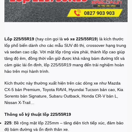
Lốp 225/55R19
(hay còn gọi là
vỏ xe 225/55R19
) là kích thước
lốp phổ biến dành cho các mẫu SUV đô thị, crossover hạng trung
và sedan cao cấp. Với mặt lốp rộng vừa phải, thành lốp cao giúp
tăng độ êm, đồng thời vẫn giữ được khả năng bám đường tốt và
cảm giác lái ổn định, lốp 225/55R19 mang đến trải nghiệm hoàn
hảo trên mọi hành trình.
Kích thước này thường xuất hiện trên các dòng xe như Mazda
CX-5 bản Premium, Toyota RAV4, Hyundai Tucson bản cao, Kia
Sorento bản Signature, Subaru Outback, Honda CR-V bản L,
Nissan X-Trail…
Thông số kỹ thuật lốp 225/55R19
225
: Bề rộng mặt lốp 225mm – tăng diện tích tiếp xúc, đảm bảo
độ bám đường và ổn định thân xe.