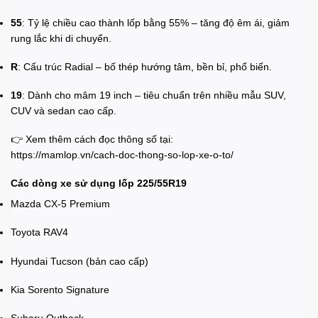
55
: Tỷ lệ chiều cao thành lốp bằng 55% – tăng độ êm ái, giảm
rung lắc khi di chuyển.
R
: Cấu trúc Radial – bố thép hướng tâm, bền bỉ, phổ biến.
19
: Dành cho mâm 19 inch – tiêu chuẩn trên nhiều mẫu SUV,
CUV và sedan cao cấp.
👉 Xem thêm cách đọc thông số tại:
https://mamlop.vn/cach-doc-thong-so-lop-xe-o-to/
Các dòng xe sử dụng lốp 225/55R19
Mazda CX-5 Premium
Toyota RAV4
Hyundai Tucson (bản cao cấp)
Kia Sorento Signature