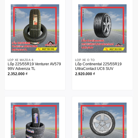
LỐP XE MAZDA 6
LỐP XE Ô TÔ
Lốp 225/55R19 Venturer AV579
Lốp Continental 225/55R19
99V Advenza TL
UltraContact UC6 SUV
2.352.000
₫
2.920.000
₫