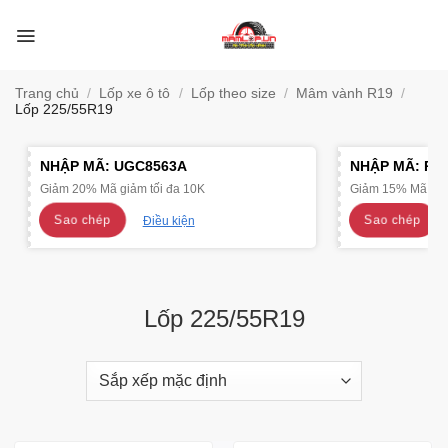
Bỏ
qua
nội
dung
Trang chủ
/
Lốp xe ô tô
/
Lốp theo size
/
Mâm vành R19
/
Lốp 225/55R19
NHẬP MÃ:
UGC8563A
NHẬP MÃ:
R4
Giảm 20% Mã giảm tối đa 10K
Giảm 15% Mã giảm
Sao chép
Sao chép
Điều kiện
Lốp 225/55R19