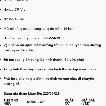
Subaru Outback
Honda CR-V L
Nissan X-Trail
Một số dòng sedan hạng sang độ mâm 19 inch
Ưu điểm nổi bật của lốp 225/55R19
Vận hành ổn định, bám đường tốt khi di chuyển trên đường
trường và đèo dốc
Độ êm cao, giảm rung lắc nhờ thành lốp vừa phải
Tăng tính thẩm mỹ cho xe nhờ kích thước lốp – mâm lớn
Phù hợp cho xe gia đình, xe dịch vụ cao cấp, di chuyển
đường dài
Bảng giá tham khảo lốp 225/55R19
THƯƠNG
XUẤT
GIÁ BÁN
DÒNG LỐP
HIỆU
XỨ
(VNĐ)