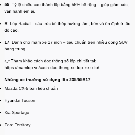
55
: Tỷ lệ chiều cao thành lốp bằng 55% bề rộng – giúp giảm xóc,
vận hành êm ái.
R
: Lốp Radial – cấu trúc bố thép hướng tâm, bền và ổn định ở tốc
độ cao.
17
: Dành cho mâm xe 17 inch – tiêu chuẩn trên nhiều dòng SUV
hạng trung.
👉 Tham khảo cách đọc thông số lốp chi tiết tại:
https://mamlop.vn/cach-doc-thong-so-lop-xe-o-to/
Những xe thường sử dụng lốp 235/55R17
Mazda CX-5 bản tiêu chuẩn
Hyundai Tucson
Kia Sportage
Ford Territory