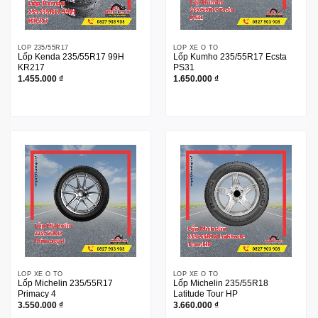
LỐP 235/55R17
LỐP XE Ô TÔ
Lốp Kenda 235/55R17 99H
Lốp Kumho 235/55R17 Ecsta
KR217
PS31
1.455.000
₫
1.650.000
₫
LỐP XE Ô TÔ
LỐP XE Ô TÔ
Lốp Michelin 235/55R17
Lốp Michelin 235/55R18
Primacy 4
Latitude Tour HP
3.550.000
₫
3.660.000
₫