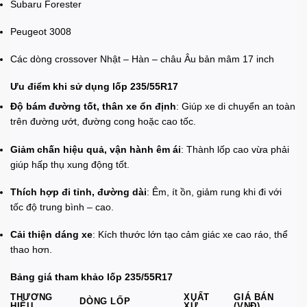
Subaru Forester
Peugeot 3008
Các dòng crossover Nhật – Hàn – châu Âu bản mâm 17 inch
Ưu điểm khi sử dụng lốp 235/55R17
Độ bám đường tốt, thân xe ổn định
: Giúp xe di chuyển an toàn
trên đường ướt, đường cong hoặc cao tốc.
Giảm chấn hiệu quả, vận hành êm ái
: Thành lốp cao vừa phải
giúp hấp thụ xung động tốt.
Thích hợp đi tỉnh, đường dài
: Êm, ít ồn, giảm rung khi đi với
tốc độ trung bình – cao.
Cải thiện dáng xe
: Kích thước lớn tạo cảm giác xe cao ráo, thể
thao hơn.
Bảng giá tham khảo lốp 235/55R17
THƯƠNG
XUẤT
GIÁ BÁN
DÒNG LỐP
HIỆU
XỨ
(VNĐ)