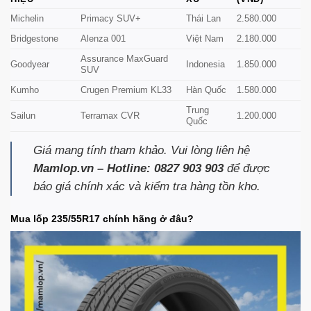
Michelin
Primacy SUV+
Thái Lan
2.580.000
Bridgestone
Alenza 001
Việt Nam
2.180.000
Assurance MaxGuard
Goodyear
Indonesia
1.850.000
SUV
Kumho
Crugen Premium KL33
Hàn Quốc
1.580.000
Trung
Sailun
Terramax CVR
1.200.000
Quốc
Giá mang tính tham khảo. Vui lòng liên hệ
Mamlop.vn – Hotline: 0827 903 903
để được
báo giá chính xác và kiểm tra hàng tồn kho.
Mua lốp 235/55R17 chính hãng ở đâu?