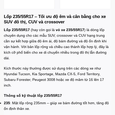
Lốp 235/55R17 – Tối ưu độ êm và cân bằng cho xe
SUV đô thị, CUV và crossover
Lốp 235/55R17
(hay còn gọi là
vỏ xe 235/55R17
) là dòng lốp
chuyên dụng cho các mẫu SUV, crossover và CUV hạng trung
cần sự kết hợp giữa độ êm ái, độ bám đường và độ ổn định khi
vận hành. Với bản lốp rộng và chiều cao thành lốp hợp lý, đây là
kích cỡ phổ biến cho xe di chuyển nhiều trong đô thị lẫn đường
dài.
Kích thước này thường được sử dụng trên các dòng xe như
Hyundai Tucson, Kia Sportage, Mazda CX-5, Ford Territory,
Subaru Forester, Peugeot 3008 hoặc xe độ mâm từ 16 lên 17
inch.
Thông số kỹ thuật lốp 235/55R17
235
: Mặt lốp rộng 235mm – giúp xe bám đường tốt hơn, tăng độ
ổn định thân xe.