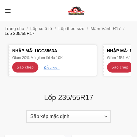
Bỏ
qua
nội
dung
Trang chủ
/
Lốp xe ô tô
/
Lốp theo size
/
Mâm Vành R17
/
Lốp 235/55R17
NHẬP MÃ:
UGC8563A
NHẬP MÃ:
R4
Giảm 20% Mã giảm tối đa 10K
Giảm 15% Mã giảm
Sao chép
Sao chép
Điều kiện
Lốp 235/55R17