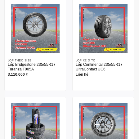
LỐP THEO SIZE
LỐP XE Ô TÔ
Lốp Bridgestone 235/55R17
Lốp Continental 235/55R17
Turanza T005A
UltraContact UC6
3.110.000
₫
Liên hệ