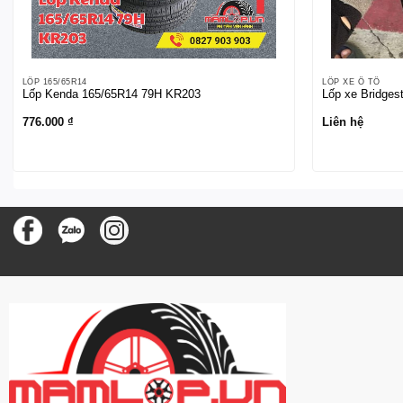
LỐP 165/65R14
LỐP XE Ô TÔ
Lốp Kenda 165/65R14 79H KR203
Lốp xe Bridges
776.000
₫
Liên hệ