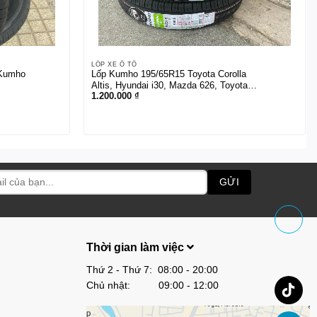
LỐP XE Ô TÔ
 Kumho
Lốp Kumho 195/65R15 Toyota Corolla
Altis, Hyundai i30, Mazda 626, Toyota
1.200.000
₫
Zace, Hyundai Elantra, Peugeot 308
Thời gian làm việc
Thứ 2 - Thứ 7: 08:00 - 20:00
Chủ nhật: 09:00 - 12:00