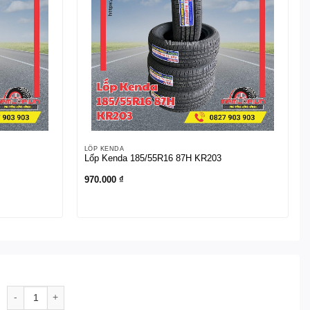
LỐP KENDA
Lốp Kenda 185/55R16 87H KR203
970.000
₫
Lốp Kenda 195/60R15 88H KR217 số lượng