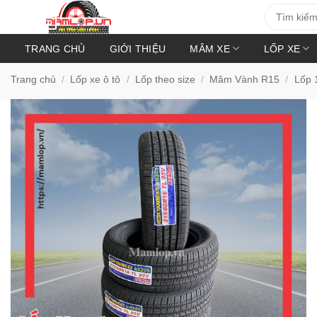
Bỏ
Tìm
kiếm:
qua
nội
TRANG CHỦ
GIỚI THIỆU
MÂM XE
LỐP XE
dung
Trang chủ
/
Lốp xe ô tô
/
Lốp theo size
/
Mâm Vành R15
/
Lốp 