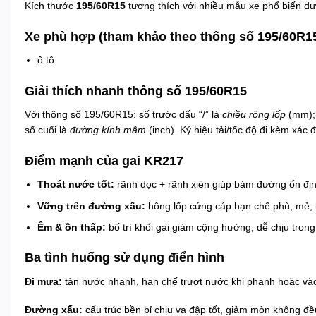
Kích thước
195/60R15
tương thích với nhiều mẫu xe phổ biến dư
Xe phù hợp (tham khảo theo thông số 195/60R1
ô tô
Giải thích nhanh thông số 195/60R15
Với thông số 195/60R15: số trước dấu “/” là
chiều rộng lốp
(mm);
số cuối là
đường kính mâm
(inch). Ký hiệu tải/tốc độ đi kèm xác 
Điểm mạnh của gai KR217
Thoát nước tốt:
rãnh dọc + rãnh xiên giúp bám đường ổn địn
Vững trên đường xấu:
hông lốp cứng cáp hạn chế phù, mẻ; 
Êm & ồn thấp:
bố trí khối gai giảm cộng hưởng, dễ chịu trong
Ba tình huống sử dụng điển hình
Đi mưa:
tản nước nhanh, hạn chế trượt nước khi phanh hoặc và
Đường xấu:
cấu trúc bền bỉ chịu va đập tốt, giảm mòn không đề