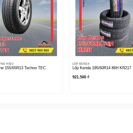
ƠNG HIỆU
LỐP KENDA
one 155/65R13 Techno TEC
Lốp Kenda 195/60R14 86H KR217
921.500
₫