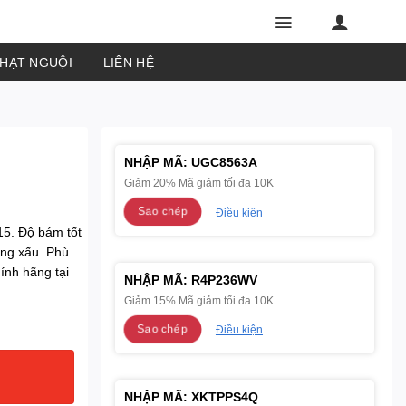
PHẠT NGUỘI
LIÊN HỆ
NHẬP MÃ:
UGC8563A
Giảm 20% Mã giảm tối đa 10K
Sao chép
Điều kiện
5. Độ bám tốt
ường xấu. Phù
ính hãng tại
NHẬP MÃ:
R4P236WV
Giảm 15% Mã giảm tối đa 10K
Sao chép
Điều kiện
NHẬP MÃ:
XKTPPS4Q