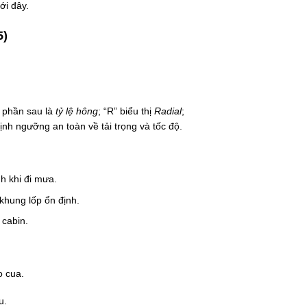
ới đây.
5)
 phần sau là
tỷ lệ hông
; “R” biểu thị
Radial
;
định ngưỡng an toàn về tải trọng và tốc độ.
h khi đi mưa.
khung lốp ổn định.
 cabin.
o cua.
u.