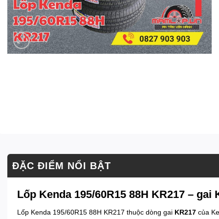
ĐẶC ĐIỂM NỔI BẬT
Lốp Kenda 195/60R15 88H KR217 – gai K
Lốp Kenda 195/60R15 88H KR217 thuộc dòng gai
KR217
của Ke