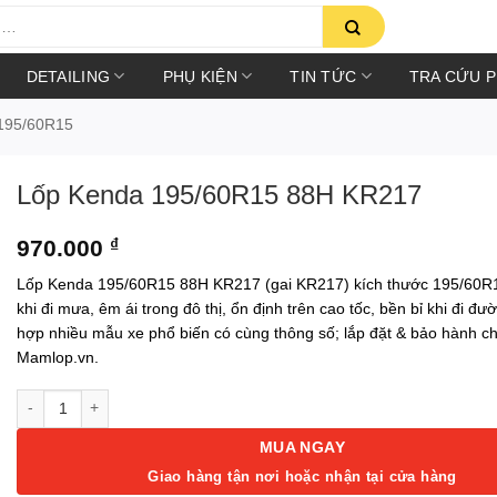
DETAILING
PHỤ KIỆN
TIN TỨC
TRA CỨU 
195/60R15
Lốp Kenda 195/60R15 88H KR217
970.000
₫
Lốp Kenda 195/60R15 88H KR217 (gai KR217) kích thước 195/60R1
khi đi mưa, êm ái trong đô thị, ổn định trên cao tốc, bền bỉ khi đi đ
hợp nhiều mẫu xe phổ biến có cùng thông số; lắp đặt & bảo hành ch
Mamlop.vn.
Lốp Kenda 195/60R15 88H KR217 số lượng
MUA NGAY
Giao hàng tận nơi hoặc nhận tại cửa hàng