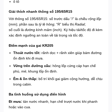
ô tô
Giải thích nhanh thông số 195/65R15
Với thông số 195/65R15: số trước dấu “/” là
chiều rộng lốp
(mm); phần sau là
tỷ lệ hông
; “R” biểu thị
Radial
;
số cuối là
đường kính mâm
(inch). Ký hiệu tải/tốc độ đi kèm
xác định ngưỡng an toàn về tải trọng và tốc độ.
Điểm mạnh của gai KR205
Thoát nước tốt:
rãnh dọc + rãnh xiên giúp bám đường
ổn định khi đi mưa.
Vững trên đường xấu:
hông lốp cứng cáp hạn chế
phù, mẻ; khung lốp ổn định.
Êm & ồn thấp:
bố trí khối gai giảm cộng hưởng, dễ chịu
trong cabin.
Ba tình huống sử dụng điển hình
Đi mưa:
tản nước nhanh, hạn chế trượt nước khi phanh
hoặc vào cua.