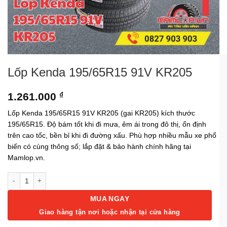
Lốp Kenda 195/65R15 91V KR205
1.261.000
₫
Lốp Kenda 195/65R15 91V KR205 (gai KR205) kích thước
195/65R15. Độ bám tốt khi đi mưa, êm ái trong đô thị, ổn định
trên cao tốc, bền bỉ khi đi đường xấu. Phù hợp nhiều mẫu xe phổ
biến có cùng thông số; lắp đặt & bảo hành chính hãng tại
Mamlop.vn.
Lốp Kenda 195/65R15 91V KR205 số lượng
MUA NGAY
Giao hàng tận nơi hoặc nhận tại cửa hàng