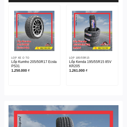
LỐP XE Ô TÔ
LỐP 195/55R15
Lốp Kumho 205/50R17 Ecsta
Lốp Kenda 195/55R15 85V
PS31
KR205
1.250.000
₫
1.261.000
₫