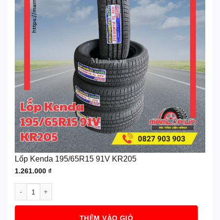
Lốp Kenda 195/65R15 91V KR205
1.261.000
₫
Lốp Kenda 195/65R15 91V KR205 số lượng
THÊM VÀO GIỎ