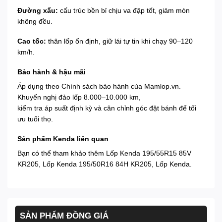
Đường xấu:
cấu trúc bền bỉ chịu va đập tốt, giảm mòn
không đều.
Cao tốc:
thân lốp ổn định, giữ lái tự tin khi chạy 90–120
km/h.
Bảo hành & hậu mãi
Áp dụng theo
Chính sách bảo hành
của Mamlop.vn.
Khuyến nghị đảo lốp 8.000–10.000 km,
kiểm tra áp suất định kỳ và cân chỉnh góc đặt bánh để tối
ưu tuổi thọ.
Sản phẩm Kenda liên quan
Bạn có thể tham khảo thêm
Lốp Kenda 195/55R15 85V
KR205
,
Lốp Kenda 195/50R16 84H KR205
,
Lốp Kenda
.
SẢN PHẨM ĐỒNG GIÁ