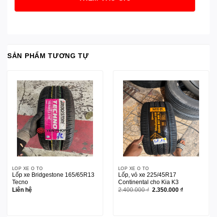
SẢN PHẨM TƯƠNG TỰ
LỐP XE Ô TÔ
LỐP XE Ô TÔ
Lốp xe Bridgestone 165/65R13
Lốp, vỏ xe 225/45R17
Tecno
Continental cho Kia K3
Giá
Giá
Liên hệ
2.400.000
₫
2.350.000
₫
gốc
hiện
là:
tại
2.400.000 ₫.
là:
2.350.000 ₫.