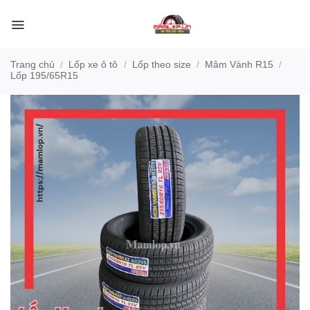
Bỏ
qua
nội
dung
Trang chủ
/
Lốp xe ô tô
/
Lốp theo size
/
Mâm Vành R15
/
Lốp 195/65R15