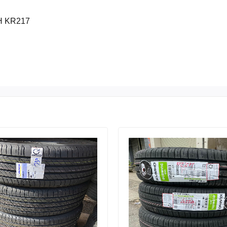
H KR217