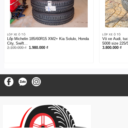
LỐP XE Ô TÔ
LỐP XE Ô TÔ
Lốp Michelin 185/60R15 XM2+ Kia Solulo, Honda
Vỏ xe Audi, tu
City, Swift…
5008 size 225/
Giá
Giá
2.100.000
₫
1.980.000
₫
3.800.000
₫
gốc
hiện
là:
tại
2.100.000 ₫.
là:
1.980.000 ₫.