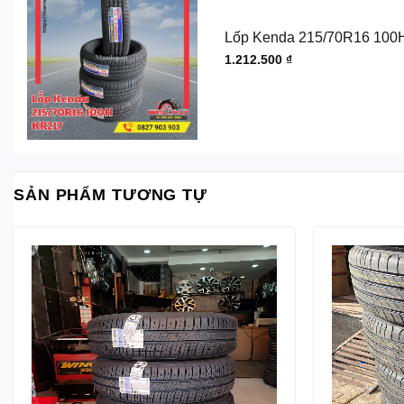
Lốp Kenda 215/70R16 100
1.212.500
₫
SẢN PHẨM TƯƠNG TỰ