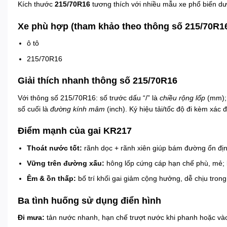
Kích thước
215/70R16
tương thích với nhiều mẫu xe phổ biến dư
Xe phù hợp (tham khảo theo thông số 215/70R1
ô tô
215/70R16
Giải thích nhanh thông số 215/70R16
Với thông số 215/70R16: số trước dấu “/” là
chiều rộng lốp
(mm);
số cuối là
đường kính mâm
(inch). Ký hiệu tải/tốc độ đi kèm xác 
Điểm mạnh của gai KR217
Thoát nước tốt:
rãnh dọc + rãnh xiên giúp bám đường ổn địn
Vững trên đường xấu:
hông lốp cứng cáp hạn chế phù, mẻ; 
Êm & ồn thấp:
bố trí khối gai giảm cộng hưởng, dễ chịu trong
Ba tình huống sử dụng điển hình
Đi mưa:
tản nước nhanh, hạn chế trượt nước khi phanh hoặc và