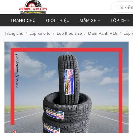
Bỏ
Tìm
kiếm:
qua
nội
TRANG CHỦ
GIỚI THIỆU
MÂM XE
LỐP XE
dung
Trang chủ
/
Lốp xe ô tô
/
Lốp theo size
/
Mâm Vành R16
/
Lốp 