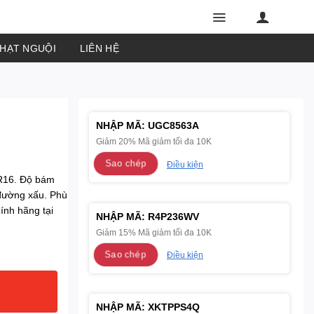
PHẠT NGUỘI
LIÊN HỆ
NHẬP MÃ:
UGC8563A
Giảm 20% Mã giảm tối đa 10K
Sao chép
Điều kiện
R16. Độ bám
i đường xấu. Phù
ính hãng tại
NHẬP MÃ:
R4P236WV
Giảm 15% Mã giảm tối đa 10K
Sao chép
Điều kiện
NHẬP MÃ:
XKTPPS4Q