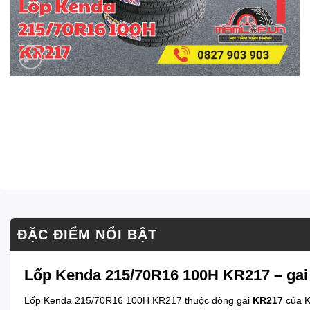
ĐẶC ĐIỂM NỔI BẬT
Lốp Kenda 215/70R16 100H KR217 – gai 
Lốp Kenda 215/70R16 100H KR217 thuộc dòng gai
KR217
của K