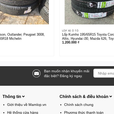
LỐP XE Ô TÔ
cson, Outlander, Peugoet 3008,
Lốp Kumho 195/65R15 Toyota Coro
55R18 Michelin
Altis, Hyundai i30, Mazda 626, Toy
1.200.000
₫
Zace, Hyundai Elantra, Peugeot 30
Bạn muốn nhận khuyến mãi
đặc biệt? Đăng ký ngay.
Thông tin
Chính sách & điều khoản
Giới thiệu về Mamlop.vn
Chính sách chung
Hệ thống cửa hàng
Phương thức thanh toán