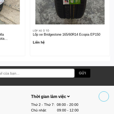
LỐP XE Ô TÔ
lla
Lốp xe Bridgestone 165/60R14 Ecopia EP150
ota
Liên hệ
8
Thời gian làm việc
Thứ 2 - Thứ 7: 08:00 - 20:00
Chủ nhật: 09:00 - 12:00