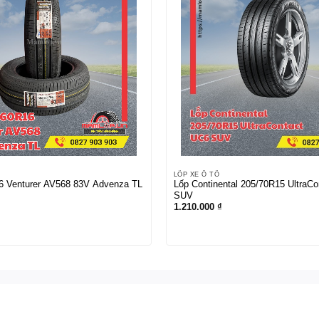
LỐP XE Ô TÔ
6 Venturer AV568 83V Advenza TL
Lốp Continental 205/70R15 UltraC
SUV
1.210.000
₫