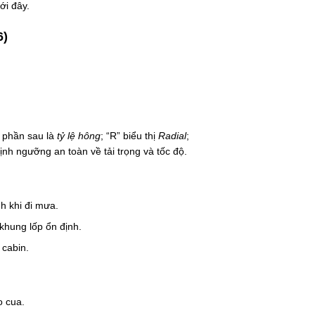
ới đây.
6)
 phần sau là
tỷ lệ hông
; “R” biểu thị
Radial
;
định ngưỡng an toàn về tải trọng và tốc độ.
h khi đi mưa.
khung lốp ổn định.
 cabin.
o cua.