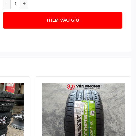
Lốp Kenda 215/70R16 100H KR217 số lượng
THÊM VÀO GIỎ