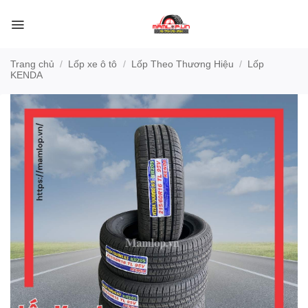
Bỏ
qua
nội
dung
Trang chủ
/
Lốp xe ô tô
/
Lốp Theo Thương Hiệu
/
Lốp
KENDA