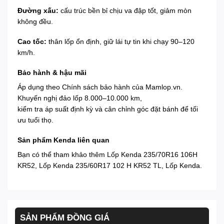
Đường xấu:
cấu trúc bền bỉ chịu va đập tốt, giảm mòn
không đều.
Cao tốc:
thân lốp ổn định, giữ lái tự tin khi chạy 90–120
km/h.
Bảo hành & hậu mãi
Áp dụng theo
Chính sách bảo hành
của Mamlop.vn.
Khuyến nghị đảo lốp 8.000–10.000 km,
kiểm tra áp suất định kỳ và cân chỉnh góc đặt bánh để tối
ưu tuổi thọ.
Sản phẩm Kenda liên quan
Bạn có thể tham khảo thêm
Lốp Kenda 235/70R16 106H
KR52
,
Lốp Kenda 235/60R17 102 H KR52 TL
,
Lốp Kenda
.
SẢN PHẨM ĐỒNG GIÁ