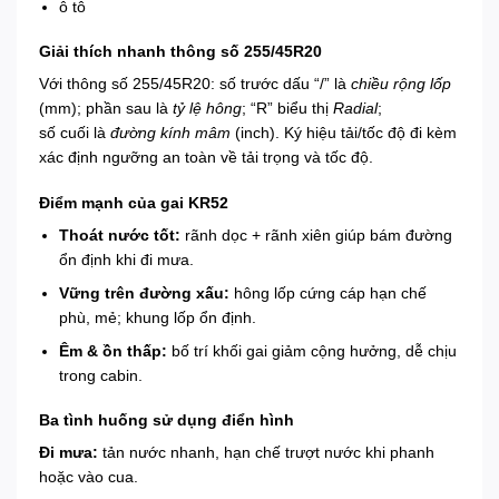
ô tô
Giải thích nhanh thông số 255/45R20
Với thông số 255/45R20: số trước dấu “/” là
chiều rộng lốp
(mm); phần sau là
tỷ lệ hông
; “R” biểu thị
Radial
;
số cuối là
đường kính mâm
(inch). Ký hiệu tải/tốc độ đi kèm
xác định ngưỡng an toàn về tải trọng và tốc độ.
Điểm mạnh của gai KR52
Thoát nước tốt:
rãnh dọc + rãnh xiên giúp bám đường
ổn định khi đi mưa.
Vững trên đường xấu:
hông lốp cứng cáp hạn chế
phù, mẻ; khung lốp ổn định.
Êm & ồn thấp:
bố trí khối gai giảm cộng hưởng, dễ chịu
trong cabin.
Ba tình huống sử dụng điển hình
Đi mưa:
tản nước nhanh, hạn chế trượt nước khi phanh
hoặc vào cua.