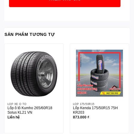
SẢN PHẨM TƯƠNG TỰ
LỐP XE Ô TÔ
LỐP 175/50R15
Lốp ô tô Kumho 265/60R18
Lốp Kenda 175/50R15 75H
Solus KL21 VN
KR203
Liên hệ
873.000
₫