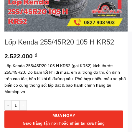
Lốp Kenda 255/45R20 105 H KR52
2.522.000
₫
Lốp Kenda 255/45R20 105 H KR52 (gai KR52) kích thước
255/45R20. Độ bám tốt khi đi mưa, êm ái trong đô thị, ổn định
trên cao tốc, bền bỉ khi đi đường xấu. Phù hợp nhiều mẫu xe phổ
biến có cùng thông số; lắp đặt & bảo hành chính hãng tại
Mamlop.vn.
Lốp Kenda 255/45R20 105 H KR52 số lượng
MUA NGAY
Giao hàng tận nơi hoặc nhận tại cửa hàng