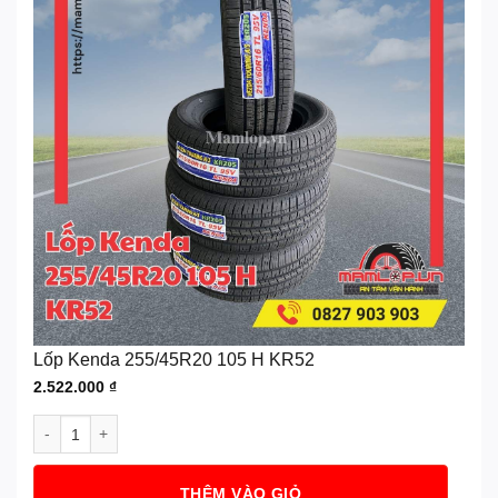
Lốp Kenda 255/45R20 105 H KR52
2.522.000
₫
Lốp Kenda 255/45R20 105 H KR52 số lượng
THÊM VÀO GIỎ