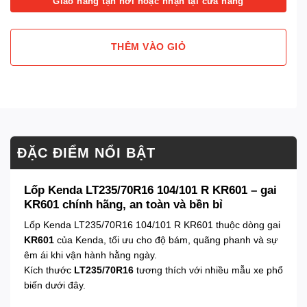
Giao hàng tận nơi hoặc nhận tại cửa hàng
THÊM VÀO GIỎ
ĐẶC ĐIỂM NỔI BẬT
Lốp Kenda LT235/70R16 104/101 R KR601 – gai
KR601 chính hãng, an toàn và bền bỉ
Lốp Kenda LT235/70R16 104/101 R KR601 thuộc dòng gai
KR601
của Kenda, tối ưu cho độ bám, quãng phanh và sự
êm ái khi vận hành hằng ngày.
Kích thước
LT235/70R16
tương thích với nhiều mẫu xe phổ
biến dưới đây.