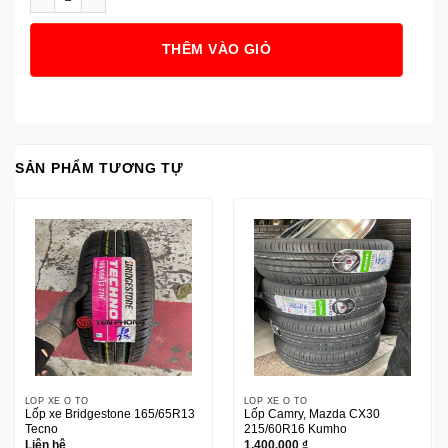
THÊM VÀO GIỎ
SẢN PHẨM TƯƠNG TỰ
LỐP XE Ô TÔ
LỐP XE Ô TÔ
Lốp xe Bridgestone 165/65R13
Lốp Camry, Mazda CX30
Tecno
215/60R16 Kumho
Liên hệ
1.400.000
₫