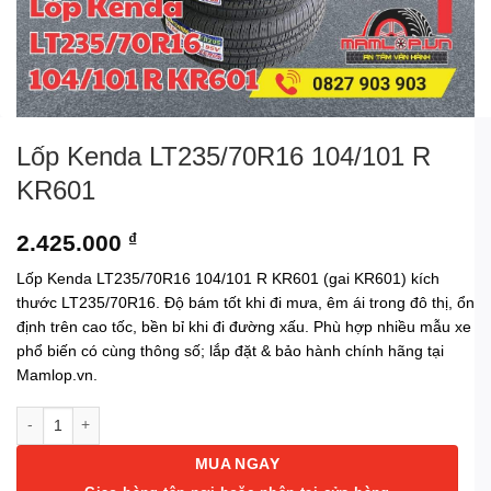
Lốp Kenda LT235/70R16 104/101 R
KR601
2.425.000
₫
Lốp Kenda LT235/70R16 104/101 R KR601 (gai KR601) kích
thước LT235/70R16. Độ bám tốt khi đi mưa, êm ái trong đô thị, ổn
định trên cao tốc, bền bỉ khi đi đường xấu. Phù hợp nhiều mẫu xe
phổ biến có cùng thông số; lắp đặt & bảo hành chính hãng tại
Mamlop.vn.
Lốp Kenda LT235/70R16 104/101 R KR601 số lượng
MUA NGAY