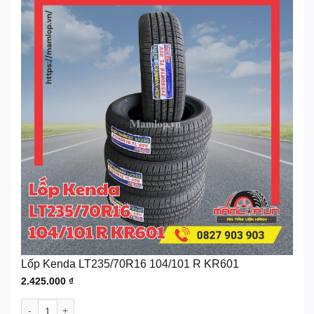
Lốp Kenda LT235/70R16 104/101 R KR601
2.425.000
₫
Lốp Kenda LT235/70R16 104/101 R KR601 số lượng