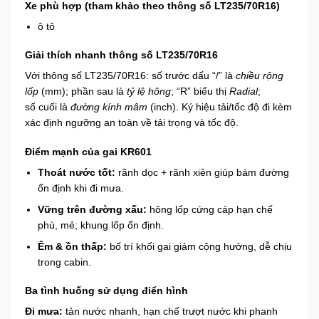
Xe phù hợp (tham khảo theo thông số LT235/70R16)
ô tô
Giải thích nhanh thông số LT235/70R16
Với thông số LT235/70R16: số trước dấu “/” là
chiều rộng
lốp
(mm); phần sau là
tỷ lệ hông
; “R” biểu thị
Radial
;
số cuối là
đường kính mâm
(inch). Ký hiệu tải/tốc độ đi kèm
xác định ngưỡng an toàn về tải trọng và tốc độ.
Điểm mạnh của gai KR601
Thoát nước tốt:
rãnh dọc + rãnh xiên giúp bám đường
ổn định khi đi mưa.
Vững trên đường xấu:
hông lốp cứng cáp hạn chế
phù, mẻ; khung lốp ổn định.
Êm & ồn thấp:
bố trí khối gai giảm cộng hưởng, dễ chịu
trong cabin.
Ba tình huống sử dụng điển hình
Đi mưa:
tản nước nhanh, hạn chế trượt nước khi phanh