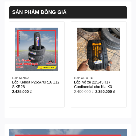
SẢN PHẨM ĐỒNG GIÁ
LỐP KENDA
LỐP XE Ô TÔ
Lốp Kenda P265/70R16 112
Lốp, vỏ xe 225/45R17
S KR28
Continental cho Kia K3
Giá
Giá
2.425.000
₫
2.400.000
₫
2.350.000
₫
gốc
hiện
là:
tại
2.400.000 ₫.
là:
2.350.000 ₫.