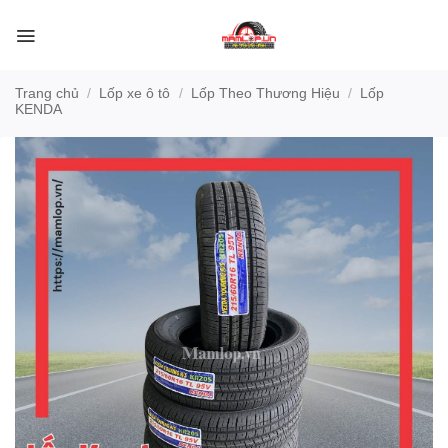
Bỏ
qua
nội
dung
Trang chủ
/
Lốp xe ô tô
/
Lốp Theo Thương Hiệu
/
Lốp
KENDA