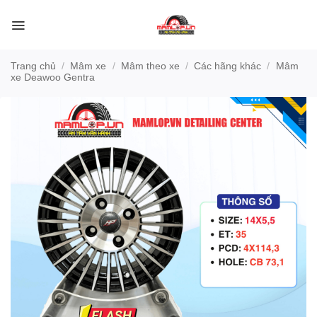
Bỏ
qua
nội
dung
Trang chủ
/
Mâm xe
/
Mâm theo xe
/
Các hãng khác
/
Mâm
xe Deawoo Gentra