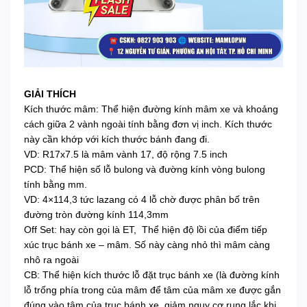
GIẢI THÍCH
Kích thước mâm: Thể hiện đường kính mâm xe và khoảng
cách giữa 2 vành ngoài tính bằng đơn vị inch. Kích thước
này cần khớp với kích thước bánh đang đi.
VD: R17x7.5 là mâm vành 17, độ rộng 7.5 inch
PCD: Thể hiện số lỗ bulong và đường kính vòng bulong
tính bằng mm.
VD: 4×114,3 tức lazang có 4 lỗ chờ được phân bố trên
đường tròn đường kính 114,3mm
Off Set: hay còn gọi là ET, Thể hiện độ lồi của điểm tiếp
xúc trục bánh xe – mâm. Số này càng nhỏ thì mâm càng
nhô ra ngoài
CB: Thể hiện kích thước lỗ đặt trục bánh xe (là đường kính
lỗ trống phía trong của mâm để tâm của mâm xe được gắn
đúng vào tâm của trục bánh xe, giảm nguy cơ rung lắc khi