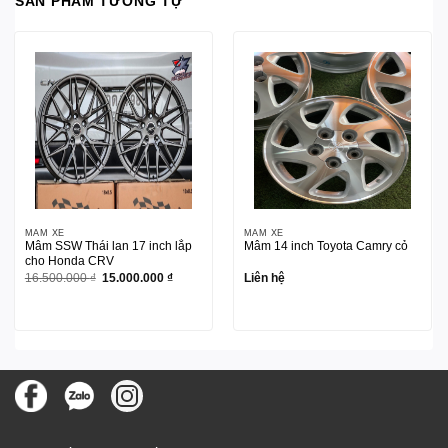
SẢN PHẨM TƯƠNG TỰ
MÂM XE
MÂM XE
Mâm SSW Thái lan 17 inch lắp
Mâm 14 inch Toyota Camry cỏ
cho Honda CRV
Giá
Giá
16.500.000
₫
15.000.000
₫
Liên hệ
gốc
hiện
là:
tại
16.500.000 ₫.
là:
15.000.000 ₫.