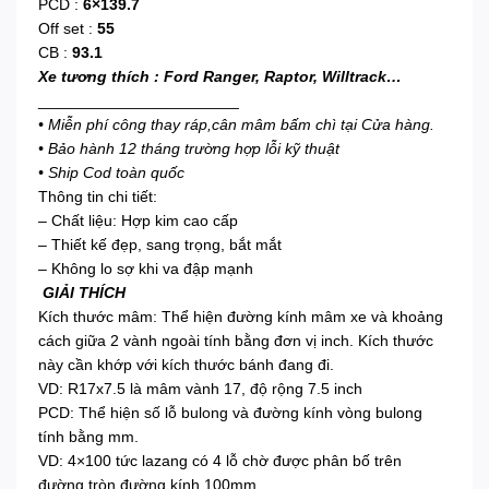
PCD :
6×139.7
Off set :
55
CB :
93.1
Xe tương thích : Ford Ranger, Raptor, Willtrack…
_______________________
• Miễn phí công thay ráp,cân mâm bấm chì tại Cửa hàng.
• Bảo hành 12 tháng trường hợp lỗi kỹ thuật
• Ship Cod toàn quốc
Thông tin chi tiết:
– Chất liệu: Hợp kim cao cấp
– Thiết kế đẹp, sang trọng, bắt mắt
– Không lo sợ khi va đập mạnh
GIẢI THÍCH
Kích thước mâm: Thể hiện đường kính mâm xe và khoảng
cách giữa 2 vành ngoài tính bằng đơn vị inch. Kích thước
này cần khớp với kích thước bánh đang đi.
VD: R17x7.5 là mâm vành 17, độ rộng 7.5 inch
PCD: Thể hiện số lỗ bulong và đường kính vòng bulong
tính bằng mm.
VD: 4×100 tức lazang có 4 lỗ chờ được phân bố trên
đường tròn đường kính 100mm