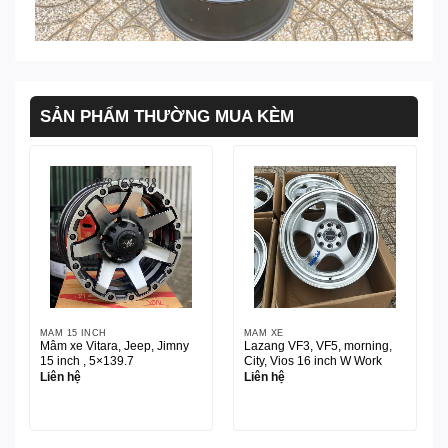
SẢN PHẨM THƯỜNG MUA KÈM
MÂM 15 INCH
MÂM XE
Mâm xe Vitara, Jeep, Jimny
Lazang VF3, VF5, morning,
15 inch , 5×139.7
City, Vios 16 inch W Work
Liên hệ
Liên hệ