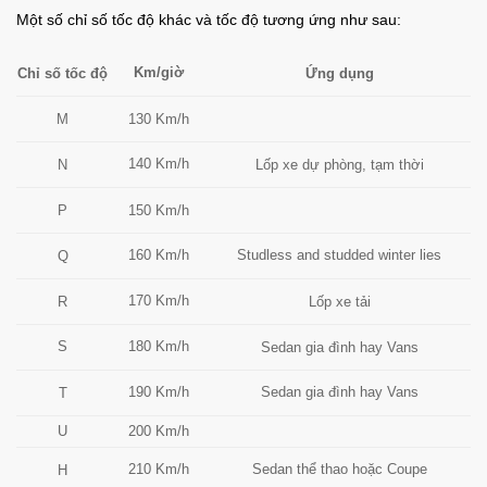
Một số chỉ số tốc độ khác và tốc độ tương ứng như sau:
Km/giờ
Chỉ số tốc độ
Ứng dụng
M
130 Km/h
140 Km/h
N
Lốp xe dự phòng, tạm thời
P
150 Km/h
160 Km/h
Studless and studded winter lies
Q
170 Km/h
R
Lốp xe tải
S
180 Km/h
Sedan gia đình hay Vans
190 Km/h
Sedan gia đình hay Vans
T
U
200 Km/h
210 Km/h
Sedan thể thao hoặc Coupe
H