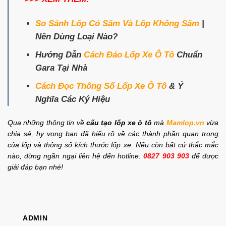
So Sánh Lốp Có Săm Và Lốp Không Săm
|
Nên Dùng Loại Nào?
Hướng Dẫn
Cách Đảo Lốp Xe Ô Tô
Chuẩn
Gara Tại Nhà
Cách Đọc Thông Số Lốp Xe Ô Tô
& Ý
Nghĩa Các Ký Hiệu
Qua những thông tin về
cấu tạo lốp xe ô tô
mà
Mamlop.vn
vừa
chia sẻ, hy vọng bạn đã hiểu rõ về các thành phần quan trọng
của lốp và thông số kích thước lốp xe. Nếu còn bất cứ thắc mắc
nào, đừng ngần ngại liên hệ đến hotline:
0827 903 903
để được
giải đáp bạn nhé!
ADMIN