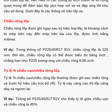
Khi chọn lốp xe, việc hiểu rõ các thông số kích thước là vô cùng
quan trọng để đảm bảo lốp phù hợp với xe và đáp ứng tốt nhu
cầu sử dụng. Dưới đây là các thông số trên lốp xe:
Chiều rộng lốp
Chiều rộng lốp được ghi ngay sau ký hiệu loại lốp, là khoảng cách
từ mép bên này đến mép bên kia của lốp, được tính bằng
milimet.
Ví dụ:
Trong thông số P225/45R17 91V, chiều rộng lốp là 225
mm. Đôi khi, chiều rộng lốp có thể được biểu thị bằng inch ,
chẳng hạn như P225 tương ứng với chiều rộng 8,86 inch.
Tỷ lệ % chiều cao/chiều rộng lốp
Tỷ lệ % chiều cao/chiều rộng lốp thường được ghi sau chiều rộng
và trước ký hiệu cấu trúc bố (R). Tỷ lệ này càng cao thì lốp càng
dày và ngược lại.
Ví dụ:
Thông số P225/45R17 91V cho thấy tỷ lệ giữa chiều cao
và chiều rộng là 45%.