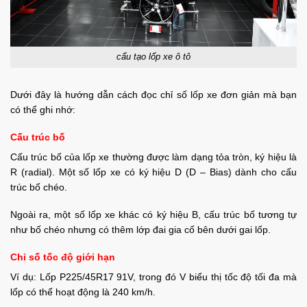
cấu tạo lốp xe ô tô
Dưới đây là hướng dẫn cách đọc chỉ số lốp xe đơn giản mà bạn
có thể ghi nhớ:
Cấu trúc bố
Cấu trúc bố của lốp xe thường được làm dạng tỏa tròn, ký hiệu là
R (radial). Một số lốp xe có ký hiệu D (D – Bias) dành cho cấu
trúc bố chéo.
Ngoài ra, một số lốp xe khác có ký hiệu B, cấu trúc bố tương tự
như bố chéo nhưng có thêm lớp đai gia cố bên dưới gai lốp.
Chỉ số tốc độ giới hạn
Ví dụ: Lốp P225/45R17 91V, trong đó V biểu thị tốc độ tối đa mà
lốp có thể hoạt động là 240 km/h.