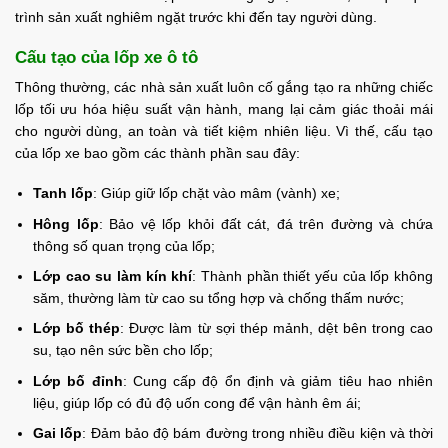
trình sản xuất nghiêm ngặt trước khi đến tay người dùng.
Cấu tạo của lốp xe ô tô
Thông thường, các nhà sản xuất luôn cố gắng tạo ra những chiếc
lốp tối ưu hóa hiệu suất vận hành, mang lại cảm giác thoải mái
cho người dùng, an toàn và tiết kiệm nhiên liệu. Vì thế, cấu tạo
của lốp xe bao gồm các thành phần sau đây:
Tanh lốp
: Giúp giữ lốp chặt vào mâm (vành) xe;
Hông lốp
: Bảo vệ lốp khỏi đất cát, đá trên đường và chứa
thông số quan trọng của lốp;
Lớp cao su làm kín khí
: Thành phần thiết yếu của lốp không
săm, thường làm từ cao su tổng hợp và chống thấm nước;
Lớp bố thép
: Được làm từ sợi thép mảnh, dệt bên trong cao
su, tạo nên sức bền cho lốp;
Lớp bố đỉnh
: Cung cấp độ ổn định và giảm tiêu hao nhiên
liệu, giúp lốp có đủ độ uốn cong để vận hành êm ái;
Gai lốp
: Đảm bảo độ bám đường trong nhiều điều kiện và thời