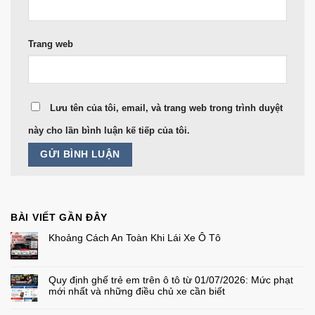
Trang web
Lưu tên của tôi, email, và trang web trong trình duyệt
này cho lần bình luận kế tiếp của tôi.
BÀI VIẾT GẦN ĐÂY
Khoảng Cách An Toàn Khi Lái Xe Ô Tô
Không
có
bình
luận
Quy định ghế trẻ em trên ô tô từ 01/07/2026: Mức phạt
ở
Khoảng
mới nhất và những điều chủ xe cần biết
Cách
An
Không
Toàn
có