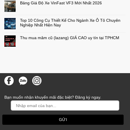
Khi
bình
Bảng Giá Độ Xe VinFast VF3 Mới Nhất 2026
Lái
luận
ở
Xe
Không
Quy
Ô
có
định
Tô
bình
ghế
luận
Top 10 Công Cụ Thiết Kế Cho Ngành Xe Ô Tô Chuyên
trẻ
ở
em
Bảng
Nghiệp Nhất Hiện Nay
trên
Giá
ô
Độ
Không
tô
Xe
có
từ
VinFast
bình
Thu mua mâm cũ (lazang) GIÁ CAO uy tín tại TPHCM
01/07/2026:
VF3
luận
ở
Mức
Mới
Không
Top
phạt
Nhất
có
10
mới
2026
bình
Công
nhất
luận
Cụ
ở
và
Thiết
Thu
những
Kế
mua
điều
Cho
mâm
chủ
Ngành
cũ
xe
Xe
(lazang)
cần
Ô
GIÁ
biết
Tô
CAO
Chuyên
uy
Nghiệp
tín
Nhất
tại
Hiện
TPHCM
Nay
Bạn muốn nhận khuyến mãi đặc biệt? Đăng ký ngay.