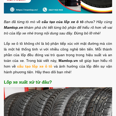
Bạn đã từng tò mò về
cấu tạo của lốp xe ô tô
chưa? Hãy cùng
Mamlop.vn
khám phá chi tiết từng bộ phận để hiểu rõ hơn về vai
trò của lốp xe nhé trong nội dung sau đây. Đừng bỏ lỡ nhé!
Lốp xe ô tô không chỉ là bộ phận tiếp xúc với mặt đường mà còn
là một hệ thống tinh vi với nhiều công nghệ tiên tiến. Mỗi thành
phần của lốp đều đóng vai trò quan trọng trong hiệu suất và an
toàn của xe. Trong bài viết này,
Mamlop.vn
sẽ giúp bạn hiểu rõ
hơn về
cấu tạo lốp xe ô tô
và ảnh hưởng của lốp đến sự vận
hành phương tiện. Hãy theo dõi bạn nhé!
Lốp xe xuất xứ từ đâu?