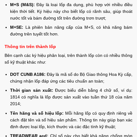
M+S (M&S):
Đây là loại lốp đa dụng, phù hợp với nhiều điều
kiện thời tiết. Ký hiệu này cho biết lốp có rãnh sâu, giúp thoát
nước tốt và bám đường tốt trên đường trơn trượt;
M+SE:
Là phiên bản nâng cấp của M+S, có khả năng bám
đường trên tuyết tốt hơn.
Thông tin trên thành lốp
Bên cạnh các ký hiệu phân loại, trên thành lốp còn có nhiều thông
số kỹ thuật khác như:
DOT CUNB A186:
Đây là mã số do Bộ Giao thông Hoa Kỳ cấp,
chứng nhận lốp đáp ứng các tiêu chuẩn an toàn;
Thời gian sản xuất:
Được biểu diễn bằng 4 chữ số, ví dụ:
1814 có nghĩa là lốp được sản xuất vào tuần thứ 18 của năm
2014;
Tên hãng và số hiệu lốp:
Mỗi hãng lốp có quy định riêng về
cách đặt tên và số hiệu sản phẩm. Thông tin này giúp bạn xác
định được loại lốp, kích thước và các đặc tính kỹ thuật;
TREADWEAR acd:
Chỉ số này cho biết khả năng chống mòn