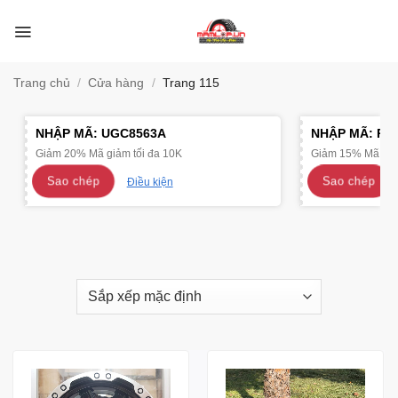
Bỏ
qua
nội
dung
Trang chủ
/
Cửa hàng
/
Trang 115
NHẬP MÃ:
UGC8563A
NHẬP MÃ:
R4
Giảm 20% Mã giảm tối đa 10K
Giảm 15% Mã giảm
Sao chép
Sao chép
Điều kiện