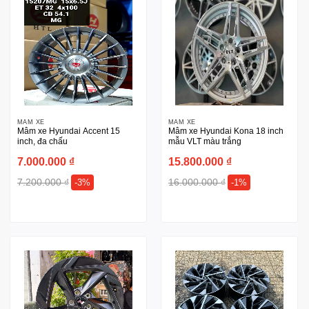
MÂM XE
MÂM XE
Mâm xe Hyundai Accent 15
Mâm xe Hyundai Kona 18 inch
inch, đa chấu
mẫu VLT màu trắng
7.000.000
₫
15.800.000
₫
7.200.000
₫
16.000.000
₫
-3%
-1%