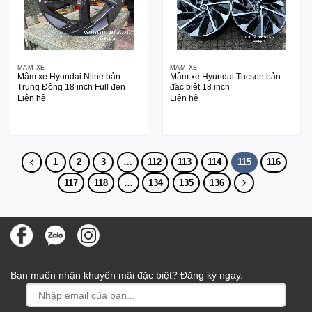
MÂM XE
MÂM XE
Mâm xe Hyundai Nline bản
Mâm xe Hyundai Tucson bản
Trung Đông 18 inch Full đen
đặc biệt 18 inch
Liên hệ
Liên hệ
1
2
3
…
112
113
114
115
116
117
118
…
134
135
136
Bạn muốn nhận khuyến mãi đặc biệt? Đăng ký ngay.