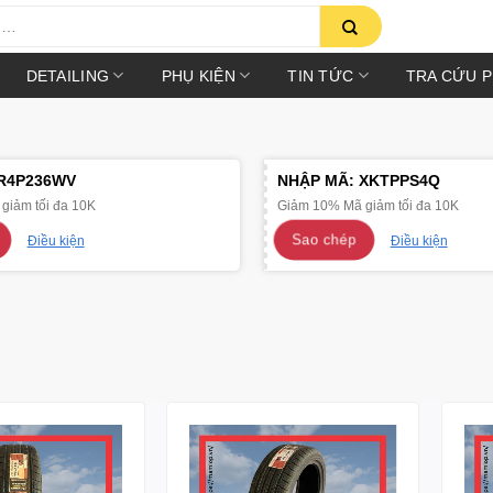
DETAILING
PHỤ KIỆN
TIN TỨC
TRA CỨU 
R4P236WV
NHẬP MÃ:
XKTPPS4Q
giảm tối đa 10K
Giảm 10% Mã giảm tối đa 10K
Sao chép
Điều kiện
Điều kiện