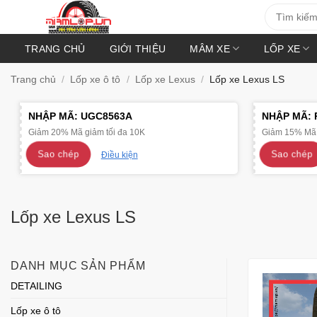
Bỏ
Tìm
kiếm:
qua
nội
TRANG CHỦ
GIỚI THIỆU
MÂM XE
LỐP XE
dung
Trang chủ
/
Lốp xe ô tô
/
Lốp xe Lexus
/
Lốp xe Lexus LS
NHẬP MÃ:
UGC8563A
NHẬP MÃ:
Giảm 20% Mã giảm tối đa 10K
Giảm 15% Mã 
Sao chép
Sao chép
Điều kiện
Lốp xe Lexus LS
DANH MỤC SẢN PHẨM
DETAILING
Lốp xe ô tô