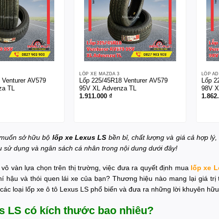
LỐP XE MAZDA 3
LỐP A
 Venturer AV579
Lốp 225/45R18 Venturer AV579
Lốp 2
za TL
95V XL Advenza TL
98V X
1.911.000
₫
1.862
 muốn sở hữu bộ
lốp xe Lexus LS
bền bỉ, chất lượng và giá cả hợp lý
u sử dụng và ngân sách cá nhân trong nội dung dưới đây!
 vô vàn lựa chọn trên thị trường, việc đưa ra quyết định mua
lốp xe 
khí hậu và thói quen lái xe của bạn? Thương hiệu nào mang lại giá trị
các loại lốp xe ô tô Lexus LS phổ biến và đưa ra những lời khuyên hữu
s LS có kích thước bao nhiêu?