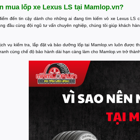
ên mua lốp xe Lexus LS tại Mamlop.vn?
điểm đến tin cậy dành cho những ai đang tìm kiếm vỏ xe Lexus LS c
ng đầu cùng đội ngũ tư vấn chuyên nghiệp, chúng tôi giúp khách hàn
ịch vụ kiểm tra, lắp đặt và bảo dưỡng lốp tại Mamlop.vn luôn được t
tranh cùng chế độ bảo hành dài hạn càng làm cho Mamlop.vn trở thàn