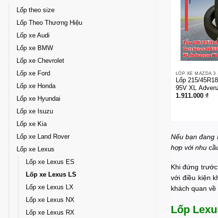
Lốp theo size
Lốp Theo Thương Hiệu
Lốp xe Audi
Lốp xe BMW
Lốp xe Chevrolet
Lốp xe Ford
LỐP XE MAZDA 3
Lốp 215/45R18
Lốp xe Honda
95V XL Adven
1.911.000
₫
Lốp xe Hyundai
Lốp xe Isuzu
Lốp xe Kia
Nếu bạn đang
Lốp xe Land Rover
hợp với nhu cầ
Lốp xe Lexus
Lốp xe Lexus ES
Khi đứng trước
Lốp xe Lexus LS
với điều kiện 
Lốp xe Lexus LX
khách quan về 
Lốp xe Lexus NX
Lốp Lexu
Lốp xe Lexus RX