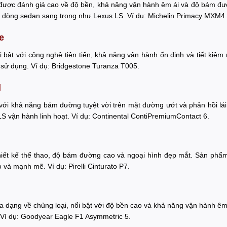
 được đánh giá cao về độ bền, khả năng vận hành êm ái và độ bám đường
i dòng sedan sang trọng như Lexus LS. Ví dụ: Michelin Primacy MXM4.
e
i bật với công nghệ tiên tiến, khả năng vận hành ổn định và tiết kiệm
h sử dụng. Ví dụ: Bridgestone Turanza T005.
l
với khả năng bám đường tuyệt vời trên mặt đường ướt và phản hồi lái c
LS vận hành linh hoạt. Ví dụ: Continental ContiPremiumContact 6.
 thiết kế thể thao, độ bám đường cao và ngoại hình đẹp mắt. Sản p
ao và mạnh mẽ. Ví dụ: Pirelli Cinturato P7.
 dạng về chủng loại, nổi bật với độ bền cao và khả năng vận hành êm
. Ví dụ: Goodyear Eagle F1 Asymmetric 5.