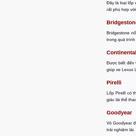
Đây là loại lốp
rất phù hợp vớ
Bridgeston
Bridgestone nổ
trong quá trìn
Continenta
Được biết đến 
giúp xe Lexus 
Pirelli
Lốp Pirelli có
giác lái thể th
Goodyear
Vỏ Goodyear đa
trải nghiệm lái