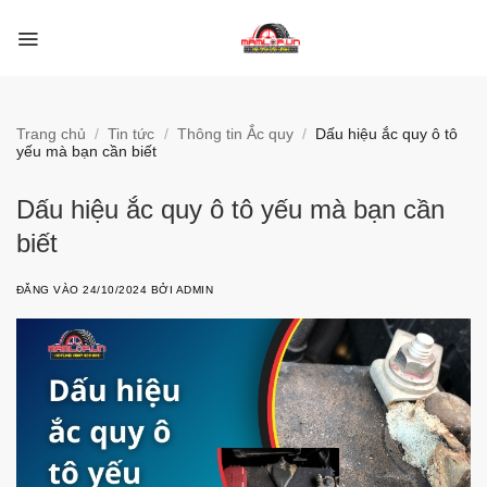
Bỏ
qua
nội
dung
Trang chủ
/
Tin tức
/
Thông tin Ắc quy
/
Dấu hiệu ắc quy ô tô
yếu mà bạn cần biết
Dấu hiệu ắc quy ô tô yếu mà bạn cần
biết
ĐĂNG VÀO
24/10/2024
BỞI
ADMIN