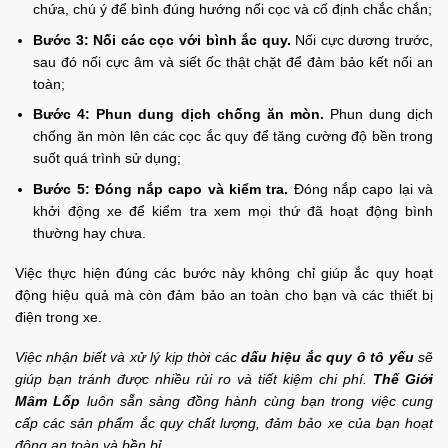
chứa, chú ý để bình đúng hướng nối cọc và cố định chắc chắn;
Bước 3: Nối các cọc với bình ắc quy.
Nối cực dương trước,
sau đó nối cực âm và siết ốc thật chặt để đảm bảo kết nối an
toàn;
Bước 4: Phun dung dịch chống ăn mòn.
Phun dung dịch
chống ăn mòn lên các cọc ắc quy để tăng cường độ bền trong
suốt quá trình sử dụng;
Bước 5: Đóng nắp capo và kiểm tra.
Đóng nắp capo lại và
khởi động xe để kiểm tra xem mọi thứ đã hoạt động bình
thường hay chưa.
Việc thực hiện đúng các bước này không chỉ giúp ắc quy hoạt
động hiệu quả mà còn đảm bảo an toàn cho bạn và các thiết bị
điện trong xe.
Việc nhận biết và xử lý kịp thời các
dấu hiệu ắc quy ô tô yếu
sẽ
giúp bạn tránh được nhiều rủi ro và tiết kiệm chi phí.
Thế Giới
Mâm Lốp
luôn sẵn sàng đồng hành cùng bạn trong việc cung
cấp các sản phẩm ắc quy chất lượng, đảm bảo xe của bạn hoạt
động an toàn và bền bỉ.