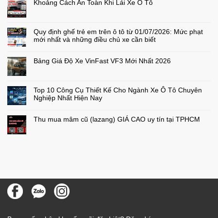
Khoảng Cách An Toàn Khi Lái Xe Ô Tô
Không
có
bình
luận
Quy định ghế trẻ em trên ô tô từ 01/07/2026: Mức phạt
ở
Khoảng
mới nhất và những điều chủ xe cần biết
Cách
An
Không
Toàn
có
Khi
bình
Bảng Giá Độ Xe VinFast VF3 Mới Nhất 2026
Lái
luận
ở
Xe
Không
Quy
Ô
có
định
Tô
bình
ghế
luận
Top 10 Công Cụ Thiết Kế Cho Ngành Xe Ô Tô Chuyên
trẻ
ở
em
Bảng
Nghiệp Nhất Hiện Nay
trên
Giá
ô
Độ
Không
tô
Xe
có
từ
VinFast
bình
Thu mua mâm cũ (lazang) GIÁ CAO uy tín tại TPHCM
01/07/2026:
VF3
luận
ở
Mức
Mới
Không
Top
phạt
Nhất
có
10
mới
2026
bình
Công
nhất
luận
Cụ
ở
và
Thiết
Thu
những
Kế
mua
điều
Cho
mâm
chủ
Ngành
cũ
xe
Xe
(lazang)
cần
Ô
GIÁ
biết
Tô
CAO
Chuyên
uy
Nghiệp
tín
Nhất
tại
Hiện
TPHCM
Nay