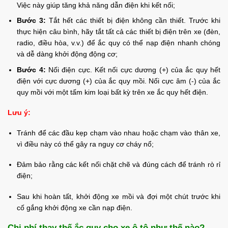
Việc này giúp tăng khả năng dẫn điện khi kết nối;
Bước 3:
Tắt hết các thiết bị điện không cần thiết. Trước khi
thực hiện câu bình, hãy tắt tất cả các thiết bị điện trên xe (đèn,
radio, điều hòa, v.v.) để ắc quy có thể nạp điện nhanh chóng
và dễ dàng khởi động động cơ;
Bước 4:
Nối điện cực. Kết nối cực dương (+) của ắc quy hết
điện với cực dương (+) của ắc quy mồi. Nối cực âm (-) của ắc
quy mồi với một tấm kim loại bất kỳ trên xe ắc quy hết điện.
Lưu ý:
Tránh để các đầu kẹp chạm vào nhau hoặc chạm vào thân xe,
vì điều này có thể gây ra nguy cơ cháy nổ;
Đảm bảo rằng các kết nối chặt chẽ và đúng cách để tránh rò rỉ
điện;
Sau khi hoàn tất, khởi động xe mồi và đợi một chút trước khi
cố gắng khởi động xe cần nạp điện.
Chi phí thay thế ắc quy cho xe ô tô như thế nào?