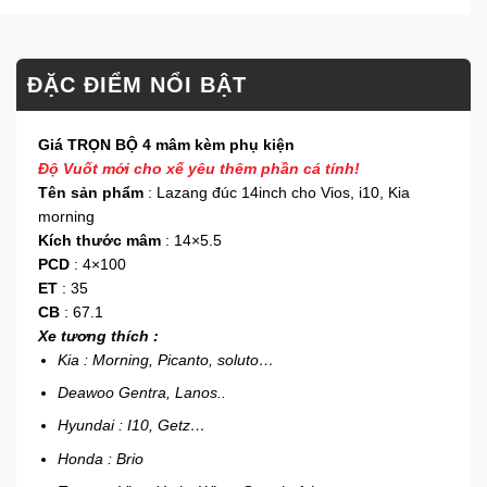
ĐẶC ĐIỂM NỔI BẬT
Giá TRỌN BỘ 4 mâm kèm phụ kiện
Độ Vuốt mới cho xế yêu thêm phần cá tính!
Tên sản phẩm
: Lazang đúc 14inch cho Vios, i10, Kia
morning
Kích thước mâm
: 14×5.5
PCD
: 4×100
ET
: 35
CB
: 67.1
Xe tương thích :
Kia : Morning, Picanto, soluto…
Deawoo Gentra, Lanos..
Hyundai : I10, Getz…
Honda : Brio