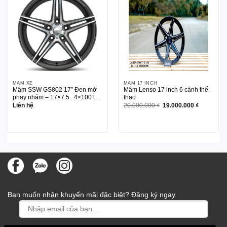
MÂM XE
MÂM 17 INCH
Mâm SSW GS802 17″ Đen mờ
Mâm Lenso 17 inch 6 cánh thể
phay nhám – 17×7.5 . 4×100 lắp
thao
cho
Giá
Giá
Liên hệ
20.000.000
₫
19.000.000
₫
gốc
hiện
Huyndai/Kia/Mazda/Honda/Toyota…
là:
tại
20.000.000 ₫.
là:
19.000.00
Bạn muốn nhận khuyến mãi đặc biệt? Đăng ký ngay.