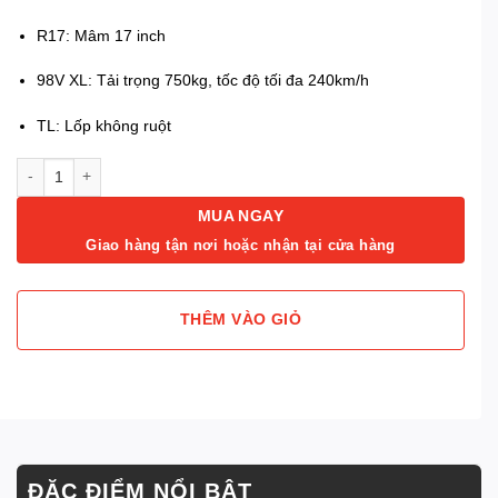
R17: Mâm 17 inch
98V XL: Tải trọng 750kg, tốc độ tối đa 240km/h
TL: Lốp không ruột
Lốp 225/50R17 Venturer AV579 TL 98V XL Advenza số lượng
MUA NGAY
Giao hàng tận nơi hoặc nhận tại cửa hàng
THÊM VÀO GIỎ
ĐẶC ĐIỂM NỔI BẬT