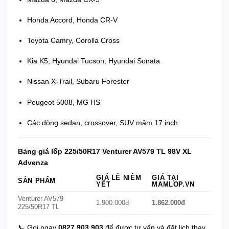
Honda Accord, Honda CR-V
Toyota Camry, Corolla Cross
Kia K5, Hyundai Tucson, Hyundai Sonata
Nissan X-Trail, Subaru Forester
Peugeot 5008, MG HS
Các dòng sedan, crossover, SUV mâm 17 inch
Bảng giá lốp 225/50R17 Venturer AV579 TL 98V XL
Advenza
GIÁ LẺ NIÊM
GIÁ TẠI
SẢN PHẨM
YẾT
MAMLOP.VN
Venturer AV579
1.900.000đ
1.862.000đ
225/50R17 TL
📞 Gọi ngay
0827 903 903
để được tư vấn và đặt lịch thay