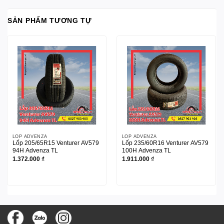
SẢN PHẨM TƯƠNG TỰ
LỐP ADVENZA
LỐP ADVENZA
Lốp 205/65R15 Venturer AV579
Lốp 235/60R16 Venturer AV579
94H Advenza TL
100H Advenza TL
1.372.000
₫
1.911.000
₫