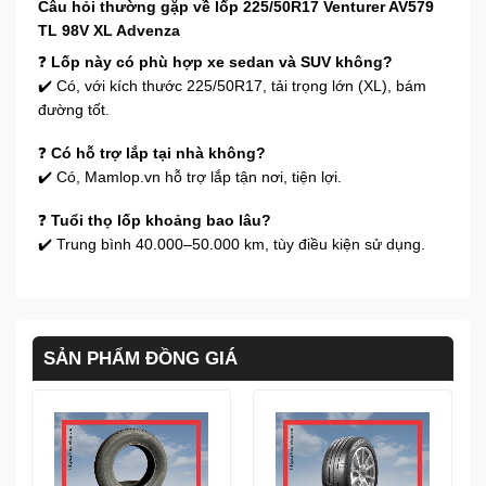
Câu hỏi thường gặp về lốp 225/50R17 Venturer AV579
TL 98V XL Advenza
❓
Lốp này có phù hợp xe sedan và SUV không?
✔️ Có, với kích thước 225/50R17, tải trọng lớn (XL), bám
đường tốt.
❓
Có hỗ trợ lắp tại nhà không?
✔️ Có, Mamlop.vn hỗ trợ lắp tận nơi, tiện lợi.
❓
Tuổi thọ lốp khoảng bao lâu?
✔️ Trung bình 40.000–50.000 km, tùy điều kiện sử dụng.
SẢN PHẨM ĐỒNG GIÁ