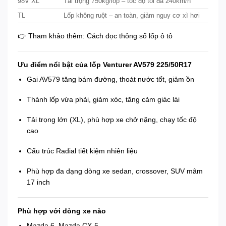
98V XL
Tải trọng 750kg/lốp – tốc độ tối đa 240km/h
TL
Lốp không ruột – an toàn, giảm nguy cơ xì hơi
👉 Tham khảo thêm:
Cách đọc thông số lốp ô tô
Ưu điểm nổi bật của lốp Venturer AV579 225/50R17
Gai AV579 tăng bám đường, thoát nước tốt, giảm ồn
Thành lốp vừa phải, giảm xóc, tăng cảm giác lái
Tải trọng lớn (XL), phù hợp xe chở nặng, chạy tốc độ
cao
Cấu trúc Radial tiết kiệm nhiên liệu
Phù hợp đa dạng dòng xe sedan, crossover, SUV mâm
17 inch
Phù hợp với dòng xe nào
Mazda 6, Mazda CX-5