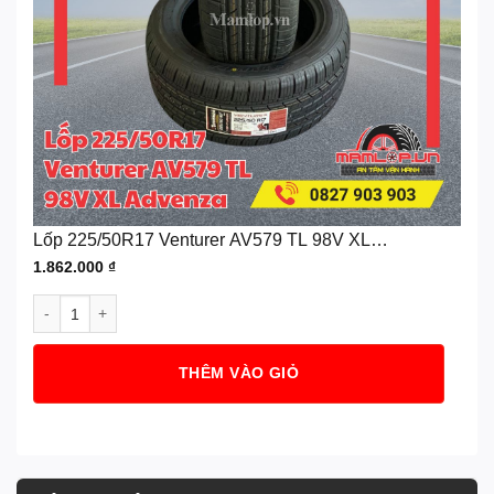
Lốp 225/50R17 Venturer AV579 TL 98V XL
Advenza
1.862.000
₫
Lốp 225/50R17 Venturer AV579 TL 98V XL Advenza số lượng
THÊM VÀO GIỎ