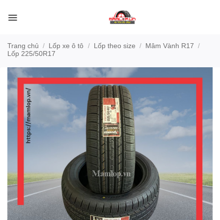
Bỏ
qua
nội
dung
Trang chủ
/
Lốp xe ô tô
/
Lốp theo size
/
Mâm Vành R17
/
Lốp 225/50R17