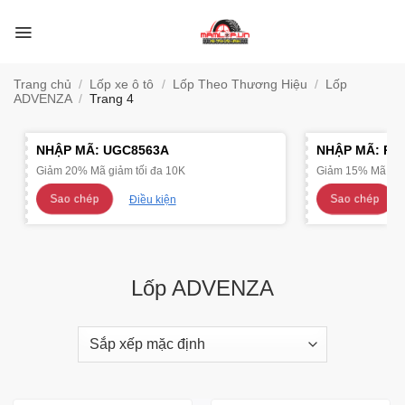
Bỏ
qua
nội
dung
Trang chủ
/
Lốp xe ô tô
/
Lốp Theo Thương Hiệu
/
Lốp
ADVENZA
/
Trang 4
NHẬP MÃ:
UGC8563A
NHẬP MÃ:
R4
Giảm 20% Mã giảm tối đa 10K
Giảm 15% Mã giảm
Sao chép
Sao chép
Điều kiện
Lốp ADVENZA