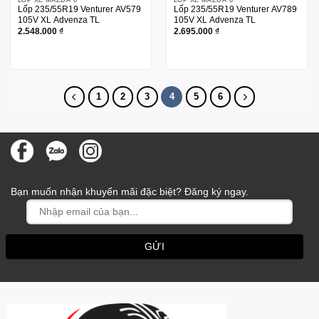
Lốp 235/55R19 Venturer AV579
Lốp 235/55R19 Venturer AV789
105V XL Advenza TL
105V XL Advenza TL
2.548.000
₫
2.695.000
₫
1
2
3
4
5
6
Bạn muốn nhận khuyến mãi đặc biệt? Đăng ký ngay.