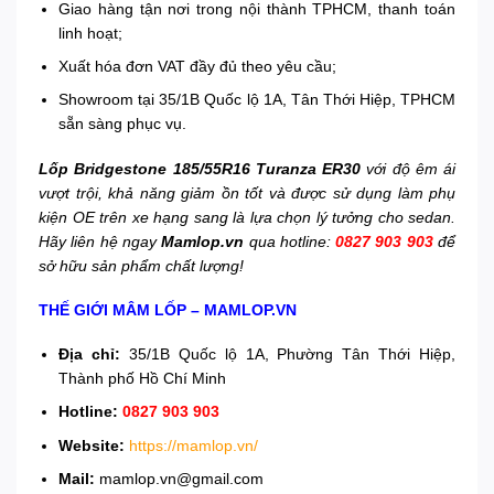
Giao hàng tận nơi trong nội thành TPHCM, thanh toán
linh hoạt;
Xuất hóa đơn VAT đầy đủ theo yêu cầu;
Showroom tại 35/1B Quốc lộ 1A, Tân Thới Hiệp, TPHCM
sẵn sàng phục vụ.
Lốp Bridgestone 185/55R16 Turanza ER30
với độ êm ái
vượt trội, khả năng giảm ồn tốt và được sử dụng làm phụ
kiện OE trên xe hạng sang là lựa chọn lý tưởng cho sedan.
Hãy liên hệ ngay
Mamlop.vn
qua hotline:
0827 903 903
để
sở hữu sản phẩm chất lượng!
THẾ GIỚI MÂM LỐP – MAMLOP.VN
Địa chỉ:
35/1B Quốc lộ 1A, Phường Tân Thới Hiệp,
Thành phố Hồ Chí Minh
Hotline:
0827 903 903
Website:
https://mamlop.vn/
Mail:
mamlop.vn@gmail.com