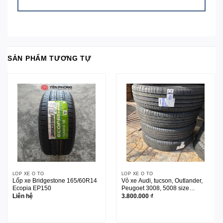
SẢN PHẨM TƯƠNG TỰ
LỐP XE Ô TÔ
LỐP XE Ô TÔ
Lốp xe Bridgestone 165/60R14
Vỏ xe Audi, tucson, Outlander,
Ecopia EP150
Peugoet 3008, 5008 size
225/55R18 Michelin
Liên hệ
3.800.000
₫