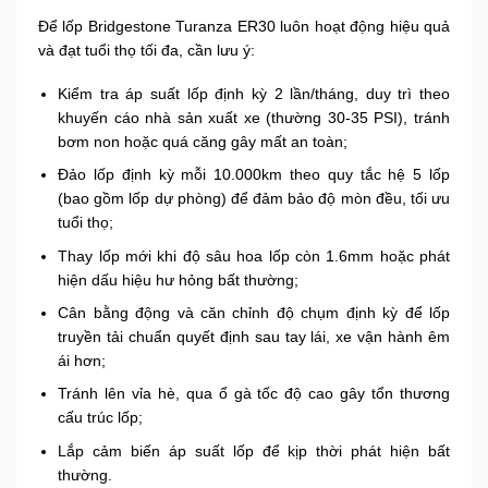
Để lốp Bridgestone Turanza ER30 luôn hoạt động hiệu quả
và đạt tuổi thọ tối đa, cần lưu ý:
Kiểm tra áp suất lốp định kỳ 2 lần/tháng, duy trì theo
khuyến cáo nhà sản xuất xe (thường 30-35 PSI), tránh
bơm non hoặc quá căng gây mất an toàn;
Đảo lốp định kỳ mỗi 10.000km theo quy tắc hệ 5 lốp
(bao gồm lốp dự phòng) để đảm bảo độ mòn đều, tối ưu
tuổi thọ;
Thay lốp mới khi độ sâu hoa lốp còn 1.6mm hoặc phát
hiện dấu hiệu hư hỏng bất thường;
Cân bằng động và căn chỉnh độ chụm định kỳ để lốp
truyền tải chuẩn quyết định sau tay lái, xe vận hành êm
ái hơn;
Tránh lên vỉa hè, qua ổ gà tốc độ cao gây tổn thương
cấu trúc lốp;
Lắp cảm biến áp suất lốp để kịp thời phát hiện bất
thường.