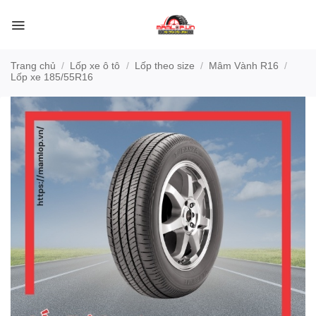
Bỏ
qua
nội
dung
Trang chủ
/
Lốp xe ô tô
/
Lốp theo size
/
Mâm Vành R16
/
Lốp xe 185/55R16