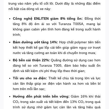
trung vào năm yếu tố cốt lõi. Dưới đây là những đặc điểm
nổi bật của dòng vỏ xe này:
Công nghệ ENLITEN giảm 8% tiếng ồn:
Đồng thời
tăng 8% độ êm ái so với Turanza T005A, mang lại
không gian cabin yên tĩnh hơn đáng kể trong suốt hành
trình;
Bám đường ướt tăng 14%:
Hợp chất polymer tiên tiến
kết hợp thiết kế gai lốp cải tiến giúp giảm nguy cơ trượt
nước và tăng cường an toàn khi di chuyển trong mưa;
Độ bền cải thiện 22%:
Quãng đường sử dụng cao hơn
đáng kể so với Turanza T005, đảm bảo hiệu suất ổn
định và tiết kiệm chi phí thay lốp theo thời gian;
Tối ưu cho xe điện:
Thiết kế chịu tải trọng lớn và lực
cản lăn thấp giúp xe điện vận hành xa hơn và bền bỉ
hơn trên mỗi lần sạc;
Hướng đến phát triển bền vững:
Giảm 16% khí thải
CO₂ trong sản xuất và tiết kiệm đến 13% CO₂ trong quá
trình sử dụng nhờ giảm lực cản lăn và tăng hiệu quả