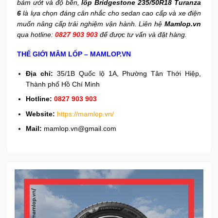
bám ướt và độ bền,
lốp Bridgestone 235/50R18 Turanza
6
là lựa chọn đáng cân nhắc cho sedan cao cấp và xe điện
muốn nâng cấp trải nghiệm vận hành. Liên hệ
Mamlop.vn
qua hotline:
0827 903 903
để được tư vấn và đặt hàng.
THẾ GIỚI MÂM LỐP – MAMLOP.VN
Địa chỉ:
35/1B Quốc lộ 1A, Phường Tân Thới Hiệp,
Thành phố Hồ Chí Minh
Hotline:
0827 903 903
Website:
https://mamlop.vn/
Mail:
mamlop.vn@gmail.com