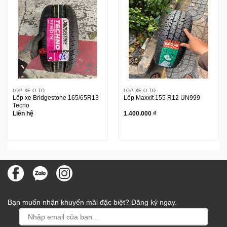
LỐP XE Ô TÔ
LỐP XE Ô TÔ
Lốp xe Bridgestone 165/65R13
Lốp Maxxit 155 R12 UN999
Tecno
Liên hệ
1.400.000
₫
Bạn muốn nhận khuyến mãi đặc biệt? Đăng ký ngay.