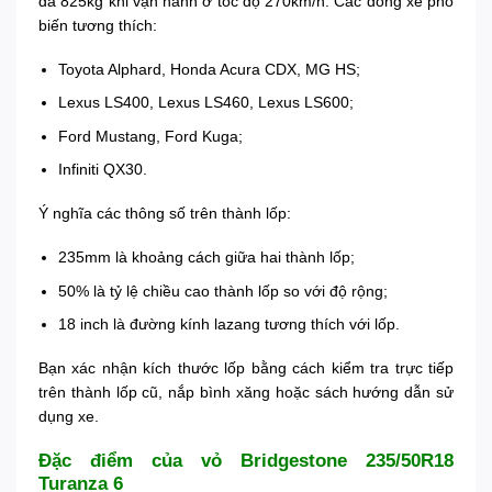
đa 825kg khi vận hành ở tốc độ 270km/h. Các dòng xe phổ
biến tương thích:
Toyota Alphard, Honda Acura CDX, MG HS;
Lexus LS400, Lexus LS460, Lexus LS600;
Ford Mustang, Ford Kuga;
Infiniti QX30.
Ý nghĩa các thông số trên thành lốp:
235mm là khoảng cách giữa hai thành lốp;
50% là tỷ lệ chiều cao thành lốp so với độ rộng;
18 inch là đường kính lazang tương thích với lốp.
Bạn xác nhận kích thước lốp bằng cách kiểm tra trực tiếp
trên thành lốp cũ, nắp bình xăng hoặc sách hướng dẫn sử
dụng xe.
Đặc điểm của vỏ Bridgestone 235/50R18
Turanza 6