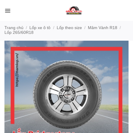
Bỏ
qua
nội
dung
Trang chủ
/
Lốp xe ô tô
/
Lốp theo size
/
Mâm Vành R18
/
Lốp 265/60R18