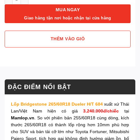
MUA NGAY
Giao hàng tận nơi hoặc nhận tại cửa hàng
THÊM VÀO GIỎ
ĐẶC ĐIỂM NỔI BẬT
Lốp Bridgestone 265/60R18 Dueler H/T 684
xuất xứ Thái
Lan/Việt Nam hiện có giá
3.240.000đ/chiếc
tại
Mamlop.vn
. So với phiên bản 255/60R18 cùng dòng, kích
thước 265/60R18 có thành lốp rộng hơn 10mm phù hợp
cho SUV và bán tải cỡ lớn như Toyota Fortuner, Mitsubishi
Pajero Sport, tích hợp gai không định hướng giảm ồn, bố