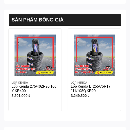
SẢN PHẨM ĐỒNG GIÁ
LỐP KENDA
LỐP KENDA
Lốp Kenda 275/40ZR20 106
Lốp Kenda LT255/75R17
Y KR400
111/108Q KR29
3.201.000
₫
3.249.500
₫