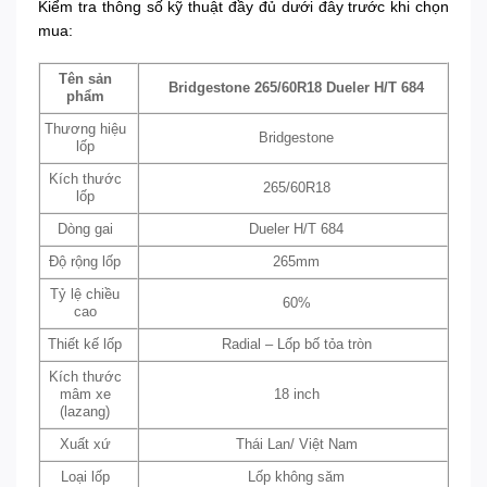
Kiểm tra thông số kỹ thuật đầy đủ dưới đây trước khi chọn
mua:
Tên sản
Bridgestone 265/60R18 Dueler H/T 684
phẩm
Thương hiệu
Bridgestone
lốp
Kích thước
265/60R18
lốp
Dòng gai
Dueler H/T 684
Độ rộng lốp
265mm
Tỷ lệ chiều
60%
cao
Thiết kế lốp
Radial – Lốp bố tỏa tròn
Kích thước
mâm xe
18 inch
(lazang)
Xuất xứ
Thái Lan/ Việt Nam
Loại lốp
Lốp không săm