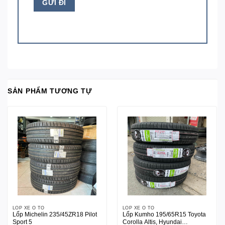
SẢN PHẨM TƯƠNG TỰ
LỐP XE Ô TÔ
LỐP XE Ô TÔ
Lốp Michelin 235/45ZR18 Pilot
Lốp Kumho 195/65R15 Toyota
Sport 5
Corolla Altis, Hyundai