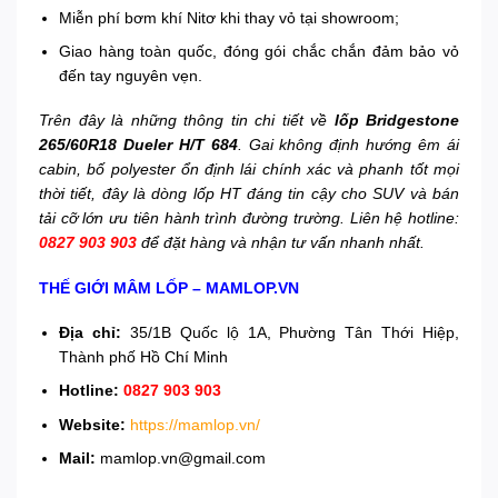
Miễn phí bơm khí Nitơ khi thay vỏ tại showroom;
Giao hàng toàn quốc, đóng gói chắc chắn đảm bảo vỏ
đến tay nguyên vẹn.
Trên đây là những thông tin chi tiết về
lốp Bridgestone
265/60R18 Dueler H/T 684
. Gai không định hướng êm ái
cabin, bố polyester ổn định lái chính xác và phanh tốt mọi
thời tiết, đây là dòng lốp HT đáng tin cậy cho SUV và bán
tải cỡ lớn ưu tiên hành trình đường trường. Liên hệ hotline:
0827 903 903
để đặt hàng và nhận tư vấn nhanh nhất.
THẾ GIỚI MÂM LỐP – MAMLOP.VN
Địa chỉ:
35/1B Quốc lộ 1A, Phường Tân Thới Hiệp,
Thành phố Hồ Chí Minh
Hotline:
0827 903 903
Website:
https://mamlop.vn/
Mail:
mamlop.vn@gmail.com