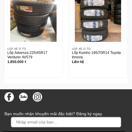
LỐP XE Ô TÔ
LỐP XE Ô TÔ
Lốp Advenza 225/45R17
Lốp Kumho 195/70R14 Toyota
Venturer AV579
Innova
1.850.000
₫
Liên hệ
Bạn muốn nhận khuyến mãi đặc biệt? Đăng ký ngay.