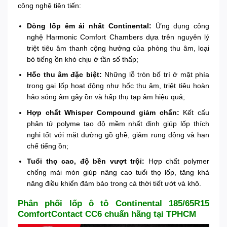
công nghệ tiên tiến:
Dòng lốp êm ái nhất Continental:
Ứng dụng công
nghệ Harmonic Comfort Chambers dựa trên nguyên lý
triệt tiêu âm thanh cộng hưởng của phòng thu âm, loại
bỏ tiếng ồn khó chịu ở tần số thấp;
Hốc thu âm đặc biệt:
Những lỗ tròn bố trí ở mặt phía
trong gai lốp hoạt động như hốc thu âm, triệt tiêu hoàn
hảo sóng âm gây ồn và hấp thụ tạp âm hiệu quả;
Hợp chất Whisper Compound giảm chấn:
Kết cấu
phân tử polyme tạo độ mềm nhất định giúp lốp thích
nghi tốt với mặt đường gồ ghề, giảm rung động và hạn
chế tiếng ồn;
Tuổi thọ cao, độ bền vượt trội:
Hợp chất polymer
chống mài mòn giúp nâng cao tuổi thọ lốp, tăng khả
năng điều khiển đảm bảo trong cả thời tiết ướt và khô.
Phân phối lốp ô tô Continental 185/65R15
ComfortContact CC6 chuẩn hãng tại TPHCM