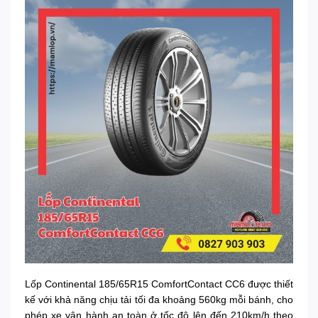
Lốp Continental 185/65R15 ComfortContact CC6 được thiết
kế với khả năng chịu tải tối đa khoảng 560kg mỗi bánh, cho
phép xe vận hành an toàn ở tốc độ lên đến 210km/h theo