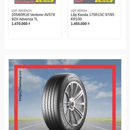
LỐP ADVENZA
LỐP KENDA
205/60R16 Venturer AV579
Lốp Kenda 175R13C 97/95
92H Advenza TL
KR100
1.470.000
₫
1.455.000
₫