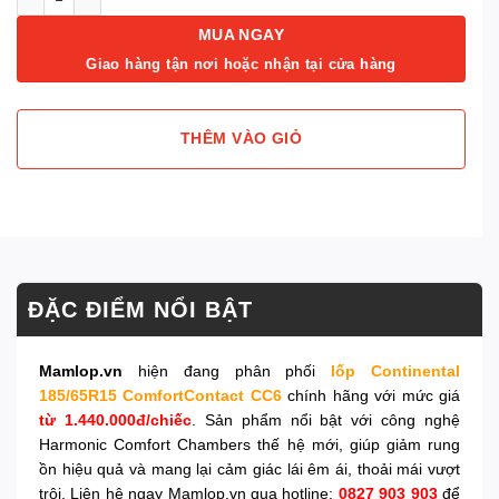
MUA NGAY
Giao hàng tận nơi hoặc nhận tại cửa hàng
THÊM VÀO GIỎ
ĐẶC ĐIỂM NỔI BẬT
Mamlop.vn
hiện đang phân phối
lốp Continental
185/65R15 ComfortContact CC6
chính hãng với mức giá
từ 1.440.000đ/chiếc
. Sản phẩm nổi bật với công nghệ
Harmonic Comfort Chambers thế hệ mới, giúp giảm rung
ồn hiệu quả và mang lại cảm giác lái êm ái, thoải mái vượt
trội. Liên hệ ngay Mamlop.vn qua hotline:
0827 903 903
để