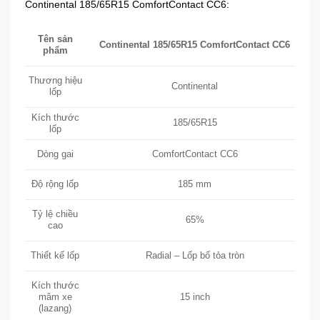
Continental 185/65R15 ComfortContact CC6:
Tên sản
Continental 185/65R15 ComfortContact CC6
phẩm
Thương hiệu
Continental
lốp
Kích thước
185/65R15
lốp
ComfortContact CC6
Dòng gai
Độ rộng lốp
185 mm
Tỷ lệ chiều
65%
cao
Thiết kế lốp
Radial – Lốp bố tỏa tròn
Kích thước
15 inch
mâm xe
(lazang)