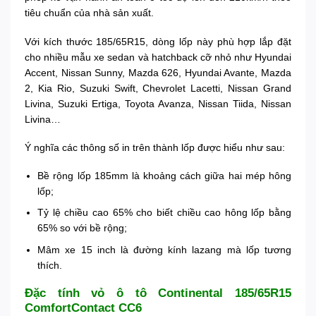
tiêu chuẩn của nhà sản xuất.
Với kích thước 185/65R15, dòng lốp này phù hợp lắp đặt
cho nhiều mẫu xe sedan và hatchback cỡ nhỏ như Hyundai
Accent, Nissan Sunny, Mazda 626, Hyundai Avante, Mazda
2, Kia Rio, Suzuki Swift, Chevrolet Lacetti, Nissan Grand
Livina, Suzuki Ertiga, Toyota Avanza, Nissan Tiida, Nissan
Livina…
Ý nghĩa các thông số in trên thành lốp được hiểu như sau:
Bề rộng lốp 185mm là khoảng cách giữa hai mép hông
lốp;
Tỷ lệ chiều cao 65% cho biết chiều cao hông lốp bằng
65% so với bề rộng;
Mâm xe 15 inch là đường kính lazang mà lốp tương
thích.
Đặc tính vỏ ô tô Continental 185/65R15
ComfortContact CC6