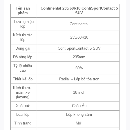
Tên sản
Continental 235/60R18 ContiSportContact 5
phẩm
SUV
Thương hiệu
Continental
lốp
Kích thước
235/60R18
lốp
Dòng gai
ContiSportContact 5 SUV
Độ rộng lốp
235mm
Tỷ lệ chiều
60%
cao
Thiết kế lốp
Radial – Lốp bố tỏa tròn
Kích thước
mâm xe
18 inch
(lazang)
Xuất xứ
Châu Âu
Loại lốp
Lốp không săm
Tình trạng
Mới