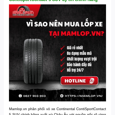
Mamlop.vn phân phối vỏ xe Continental ContiSportContact
5 SUV chính hãng xuất xứ Châu Âu với nguồn gốc rõ ràng