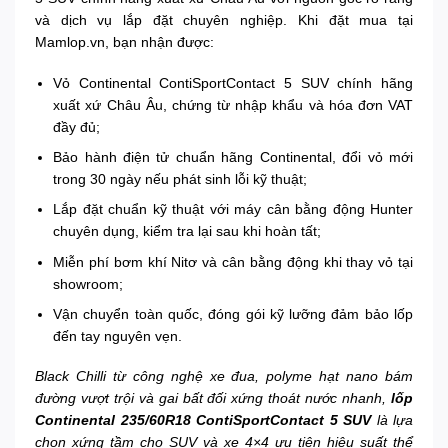
và dịch vụ lắp đặt chuyên nghiệp. Khi đặt mua tại
Mamlop.vn, bạn nhận được:
Vỏ Continental ContiSportContact 5 SUV chính hãng
xuất xứ Châu Âu, chứng từ nhập khẩu và hóa đơn VAT
đầy đủ;
Bảo hành điện tử chuẩn hãng Continental, đổi vỏ mới
trong 30 ngày nếu phát sinh lỗi kỹ thuật;
Lắp đặt chuẩn kỹ thuật với máy cân bằng động Hunter
chuyên dụng, kiểm tra lại sau khi hoàn tất;
Miễn phí bơm khí Nitơ và cân bằng động khi thay vỏ tại
showroom;
Vận chuyển toàn quốc, đóng gói kỹ lưỡng đảm bảo lốp
đến tay nguyên vẹn.
Black Chilli từ công nghệ xe đua, polyme hạt nano bám
đường vượt trội và gai bất đối xứng thoát nước nhanh,
lốp
Continental 235/60R18 ContiSportContact 5 SUV
là lựa
chọn xứng tầm cho SUV và xe 4×4 ưu tiên hiệu suất thể