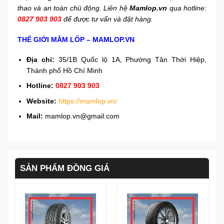
thao và an toàn chủ động. Liên hệ
Mamlop.vn
qua hotline:
0827 903 903
để được tư vấn và đặt hàng.
THẾ GIỚI MÂM LỐP – MAMLOP.VN
Địa chỉ:
35/1B Quốc lộ 1A, Phường Tân Thới Hiệp,
Thành phố Hồ Chí Minh
Hotline:
0827 903 903
Website:
https://mamlop.vn/
Mail:
mamlop.vn@gmail.com
SẢN PHẨM ĐỒNG GIÁ