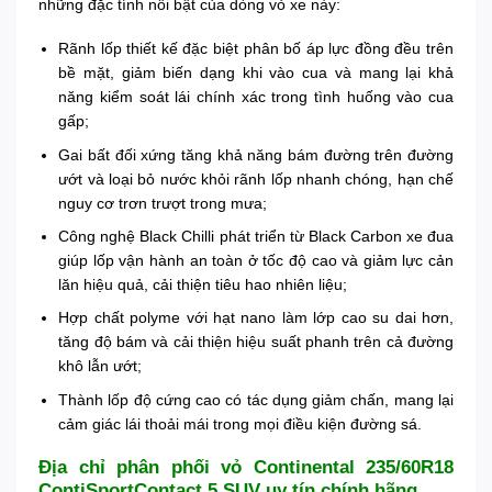
những đặc tính nổi bật của dòng vỏ xe này:
Rãnh lốp thiết kế đặc biệt phân bố áp lực đồng đều trên
bề mặt, giảm biến dạng khi vào cua và mang lại khả
năng kiểm soát lái chính xác trong tình huống vào cua
gấp;
Gai bất đối xứng tăng khả năng bám đường trên đường
ướt và loại bỏ nước khỏi rãnh lốp nhanh chóng, hạn chế
nguy cơ trơn trượt trong mưa;
Công nghệ Black Chilli phát triển từ Black Carbon xe đua
giúp lốp vận hành an toàn ở tốc độ cao và giảm lực cản
lăn hiệu quả, cải thiện tiêu hao nhiên liệu;
Hợp chất polyme với hạt nano làm lớp cao su dai hơn,
tăng độ bám và cải thiện hiệu suất phanh trên cả đường
khô lẫn ướt;
Thành lốp độ cứng cao có tác dụng giảm chấn, mang lại
cảm giác lái thoải mái trong mọi điều kiện đường sá.
Địa chỉ phân phối vỏ Continental 235/60R18
ContiSportContact 5 SUV uy tín chính hãng