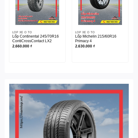
LỐP XE Ô TÔ
LỐP XE Ô TÔ
Lốp Continental 245/70R16
Lốp Michelin 215/60R16
ContiCrossContact LX2
Primacy 4
2.660.000
₫
2.630.000
₫