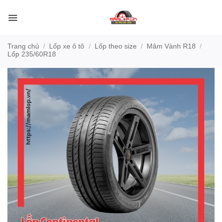
Bỏ
qua
nội
dung
Trang chủ
/
Lốp xe ô tô
/
Lốp theo size
/
Mâm Vành R18
/
Lốp 235/60R18