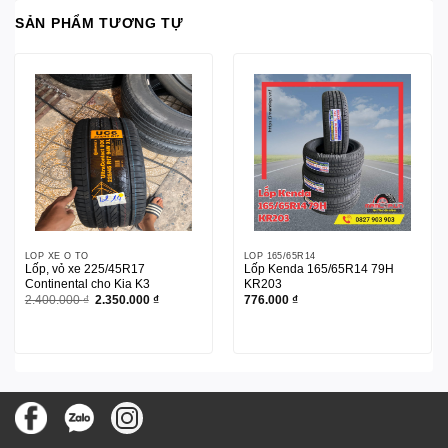
SẢN PHẨM TƯƠNG TỰ
LỐP XE Ô TÔ
LỐP 165/65R14
Lốp, vỏ xe 225/45R17
Lốp Kenda 165/65R14 79H
Continental cho Kia K3
KR203
Giá
Giá
2.400.000
₫
2.350.000
₫
776.000
₫
gốc
hiện
là:
tại
2.400.000 ₫.
là:
2.350.000 ₫.