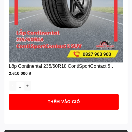
Lốp Continental 235/60R18 ContiSportContact 5
SUV
2.610.000
₫
Lốp Continental 235/60R18 ContiSportContact 5 SUV số lượng
THÊM VÀO GIỎ