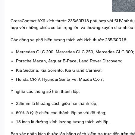
CrossContact AX6 kích thước 235/60R18 phù hợp với SUV sử dụng
hợp với những chiếc xe tải trọng lớn và thường xuyên chở nhiề
Các dòng xe phổ biến tương thích với kích thước 235/60R18:
Mercedes GLC 200, Mercedes GLC 250, Mercedes GLC 300;
Porsche Macan, Jaguar E-Pace, Land Rover Discovery;
Kia Sedona, Kia Sorento, Kia Grand Carnival;
Honda CR-V, Hyundai Santa Fe, Mazda CX-7.
Ý nghĩa các thông số trên thành lốp:
235mm là khoảng cách giữa hai thành lốp;
60% là tỷ lệ chiều cao thành lốp so với độ rộng;
18 inch là đường kính lazang tương thích với lốp.
Bạn xác nhận kích thước lốp bằng cách kiểm tra trực tiếp trên 