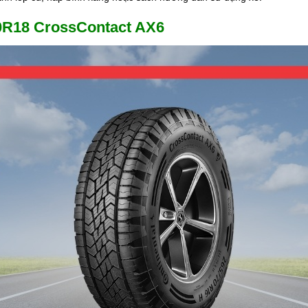
60R18 CrossContact AX6