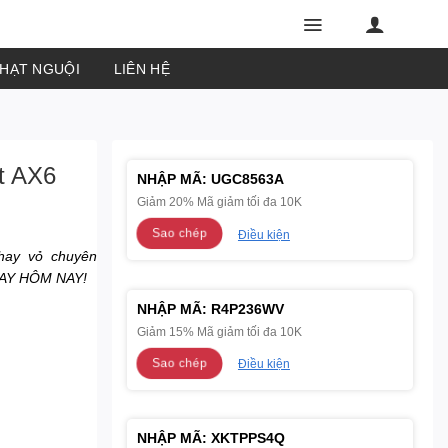
PHẠT NGUỘI
LIÊN HỆ
t AX6
NHẬP MÃ:
UGC8563A
Giảm 20% Mã giảm tối đa 10K
Sao chép
Điều kiện
hay vỏ chuyên
GAY HÔM NAY!
NHẬP MÃ:
R4P236WV
Giảm 15% Mã giảm tối đa 10K
Sao chép
Điều kiện
NHẬP MÃ:
XKTPPS4Q