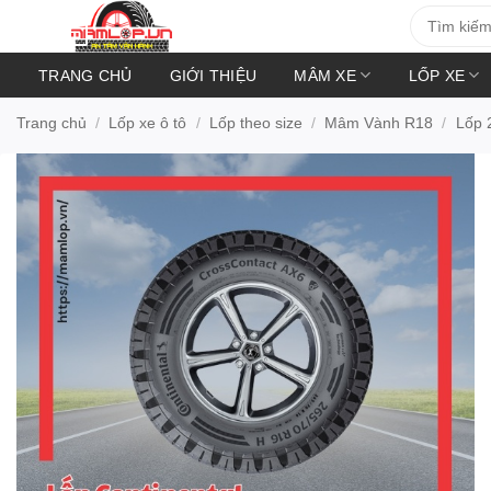
Bỏ
Tìm
kiếm:
qua
nội
TRANG CHỦ
GIỚI THIỆU
MÂM XE
LỐP XE
dung
Trang chủ
/
Lốp xe ô tô
/
Lốp theo size
/
Mâm Vành R18
/
Lốp 