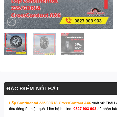
ĐẶC ĐIỂM NỔI BẬT
Lốp Continental 235/60R18 CrossContact AX6
xuất xứ Thái La
tiêu tiếng ồn hiệu quả. Liên hệ hotline:
0827 903 903
để nhận báo