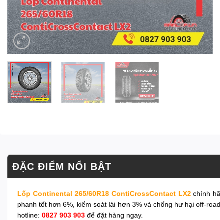
ĐẶC ĐIỂM NỔI BẬT
Lốp Continental 265/60R18 ContiCrossContact LX2
chính hã
phanh tốt hơn 6%, kiểm soát lái hơn 3% và chống hư hại off-roa
hotline:
0827 903 903
để đặt hàng ngay.