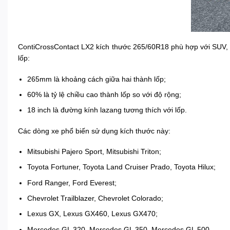
ContiCrossContact LX2 kích thước 265/60R18 phù hợp với SUV, bá
lốp:
265mm là khoảng cách giữa hai thành lốp;
60% là tỷ lệ chiều cao thành lốp so với độ rộng;
18 inch là đường kính lazang tương thích với lốp.
Các dòng xe phổ biến sử dụng kích thước này:
Mitsubishi Pajero Sport, Mitsubishi Triton;
Toyota Fortuner, Toyota Land Cruiser Prado, Toyota Hilux;
Ford Ranger, Ford Everest;
Chevrolet Trailblazer, Chevrolet Colorado;
Lexus GX, Lexus GX460, Lexus GX470;
Mercedes GL 320, Mercedes GL 350, Mercedes GL 500.