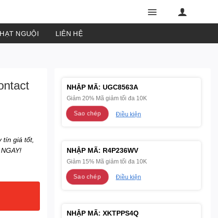
PHẠT NGUỘI
LIÊN HỆ
ontact
NHẬP MÃ:
UGC8563A
Giảm 20% Mã giảm tối đa 10K
Sao chép
Điều kiện
tín giá tốt,
L NGAY!
NHẬP MÃ:
R4P236WV
Giảm 15% Mã giảm tối đa 10K
Sao chép
Điều kiện
NHẬP MÃ:
XKTPPS4Q