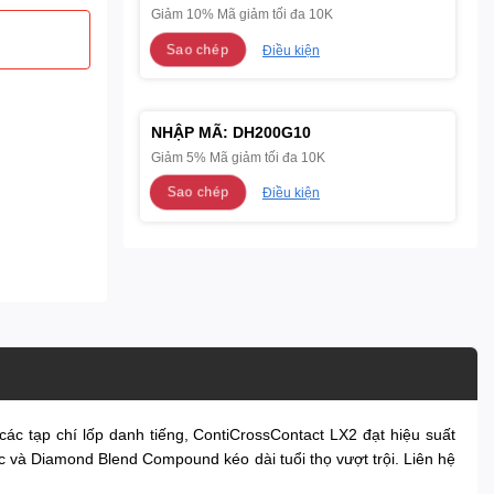
Giảm 10% Mã giảm tối đa 10K
Sao chép
Điều kiện
NHẬP MÃ:
DH200G10
Giảm 5% Mã giảm tối đa 10K
Sao chép
Điều kiện
các tạp chí lốp danh tiếng, ContiCrossContact LX2 đạt hiệu suất
c và Diamond Blend Compound kéo dài tuổi thọ vượt trội. Liên hệ