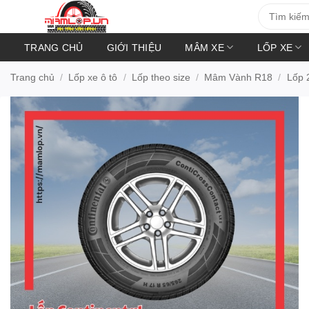
Bỏ
Tìm
kiếm:
qua
nội
TRANG CHỦ
GIỚI THIỆU
MÂM XE
LỐP XE
dung
Trang chủ
/
Lốp xe ô tô
/
Lốp theo size
/
Mâm Vành R18
/
Lốp 