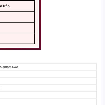
sContact LX2
2