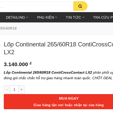
DETAILING
PHỤ KIỆN
TIN TỨC
TRA CỨU 
265/60R18
Lốp Continental 265/60R18 ContiCrossC
LX2
3.140.000
₫
Lốp Continental 265/60R18 ContiCrossContact LX2
phân phối uy 
đóng gói chắc chắn hỗ trợ giao hàng nhanh toàn quốc. CHỐT DEA
Lốp Continental 265/60R18 ContiCrossContact LX2 số lượng
MUA NGAY
Giao hàng tận nơi hoặc nhận tại cửa hàng