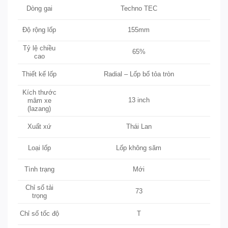
Dòng gai
Techno TEC
155mm
Độ rộng lốp
Tỷ lệ chiều
65%
cao
Radial – Lốp bố tỏa tròn
Thiết kế lốp
Kích thước
13 inch
mâm xe
(lazang)
Thái Lan
Xuất xứ
Loại lốp
Lốp không săm
Mới
Tình trạng
Chỉ số tải
73
trọng
T
Chỉ số tốc độ