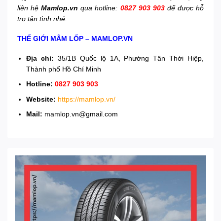
liên hệ
Mamlop.vn
qua hotline:
0827 903 903
để được hỗ
trợ tận tình nhé.
THẾ GIỚI MÂM LỐP – MAMLOP.VN
Địa chỉ:
35/1B Quốc lộ 1A, Phường Tân Thới Hiệp,
Thành phố Hồ Chí Minh
Hotline:
0827 903 903
Website:
https://mamlop.vn/
Mail:
mamlop.vn@gmail.com