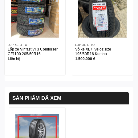
LỐP XE Ô TÔ
LỐP XE Ô TÔ
Lốp xe Vinfast VF3 Comforser
Vỏ xe XL7, Veloz size
CF1100 205/60R16
195/60R16 Kumho
Liên hệ
1.500.000
₫
SẢN PHẨM ĐÃ XEM