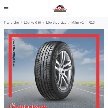
Bỏ
qua
nội
dung
Trang chủ
/
Lốp xe ô tô
/
Lốp theo size
/
Mâm vành R13