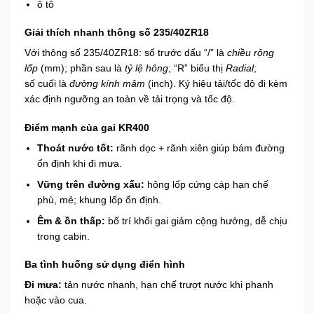
ô tô
Giải thích nhanh thông số 235/40ZR18
Với thông số 235/40ZR18: số trước dấu “/” là
chiều rộng
lốp
(mm); phần sau là
tỷ lệ hông
; “R” biểu thị
Radial
;
số cuối là
đường kính mâm
(inch). Ký hiệu tải/tốc độ đi kèm
xác định ngưỡng an toàn về tải trọng và tốc độ.
Điểm mạnh của gai KR400
Thoát nước tốt:
rãnh dọc + rãnh xiên giúp bám đường
ổn định khi đi mưa.
Vững trên đường xấu:
hông lốp cứng cáp hạn chế
phù, mẻ; khung lốp ổn định.
Êm & ồn thấp:
bố trí khối gai giảm cộng hưởng, dễ chịu
trong cabin.
Ba tình huống sử dụng điển hình
Đi mưa:
tản nước nhanh, hạn chế trượt nước khi phanh
hoặc vào cua.