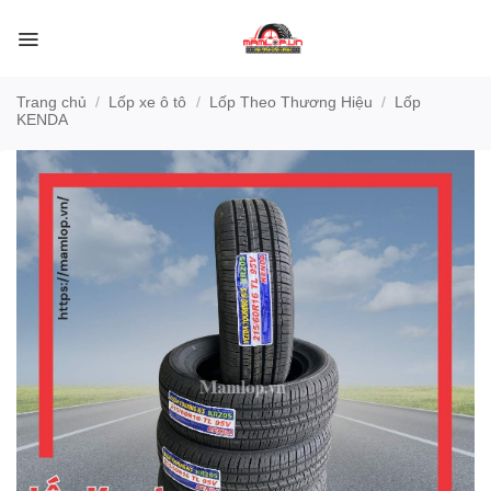
Bỏ
qua
nội
dung
Trang chủ
/
Lốp xe ô tô
/
Lốp Theo Thương Hiệu
/
Lốp
KENDA