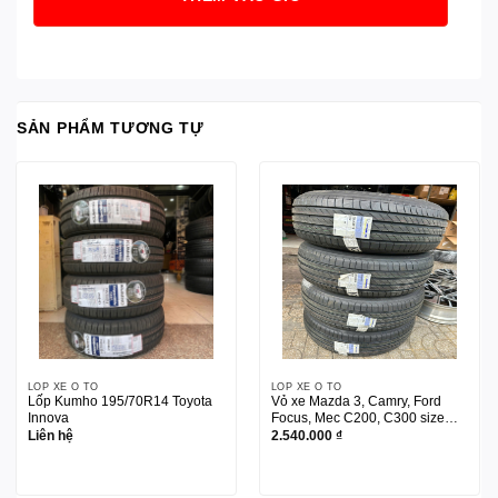
SẢN PHẨM TƯƠNG TỰ
LỐP XE Ô TÔ
LỐP XE Ô TÔ
Lốp Kumho 195/70R14 Toyota
Vỏ xe Mazda 3, Camry, Ford
Innova
Focus, Mec C200, C300 size
205/60R16
Liên hệ
2.540.000
₫