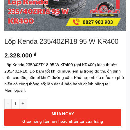
Lốp Kenda 235/40ZR18 95 W KR400
2.328.000
₫
Lốp Kenda 235/40ZR18 95 W KR400 (gai KR400) kích thước
235/40ZR18. Độ bám tốt khi đi mưa, êm ái trong đô thị, ổn định
trên cao tốc, bền bỉ khi đi đường xấu. Phù hợp nhiều mẫu xe phổ
biến có cùng thông số; lắp đặt & bảo hành chính hãng tại
Mamlop.vn.
Lốp Kenda 235/40ZR18 95 W KR400 số lượng
MUA NGAY
Giao hàng tận nơi hoặc nhận tại cửa hàng