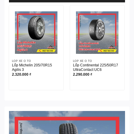
LỐP XE Ô TÔ
LỐP XE Ô TÔ
Lốp Michelin 205/70R15
Lốp Continental 225/50R17
Agilis 3
UltraContact UC6
2.320.000
₫
2.290.000
₫