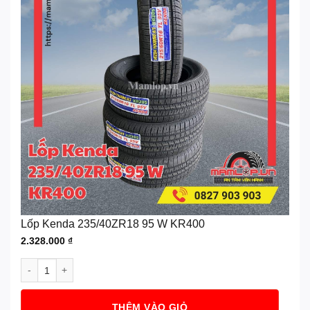
Lốp Kenda 235/40ZR18 95 W KR400
2.328.000
₫
Lốp Kenda 235/40ZR18 95 W KR400 số lượng
THÊM VÀO GIỎ