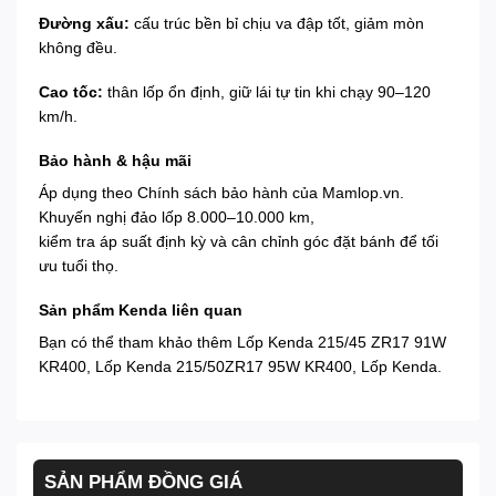
Đường xấu:
cấu trúc bền bỉ chịu va đập tốt, giảm mòn
không đều.
Cao tốc:
thân lốp ổn định, giữ lái tự tin khi chạy 90–120
km/h.
Bảo hành & hậu mãi
Áp dụng theo
Chính sách bảo hành
của Mamlop.vn.
Khuyến nghị đảo lốp 8.000–10.000 km,
kiểm tra áp suất định kỳ và cân chỉnh góc đặt bánh để tối
ưu tuổi thọ.
Sản phẩm Kenda liên quan
Bạn có thể tham khảo thêm
Lốp Kenda 215/45 ZR17 91W
KR400
,
Lốp Kenda 215/50ZR17 95W KR400
,
Lốp Kenda
.
SẢN PHẨM ĐỒNG GIÁ