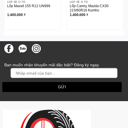
LỐP XE Ô TÔ
LỐP XE Ô TÔ
Lốp Maxxit 155 R12 UN999
Lốp Camry, Mazda CX30
215/60R16 Kumho
1.400.000
₫
1.400.000
₫
Bạn muốn nhận khuyến mãi đặc biệt? Đăng ký ngay.