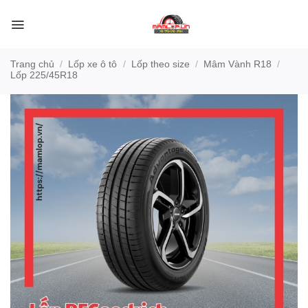
Bỏ
qua
nội
dung
Trang chủ
/
Lốp xe ô tô
/
Lốp theo size
/
Mâm Vành R18
/
Lốp 225/45R18