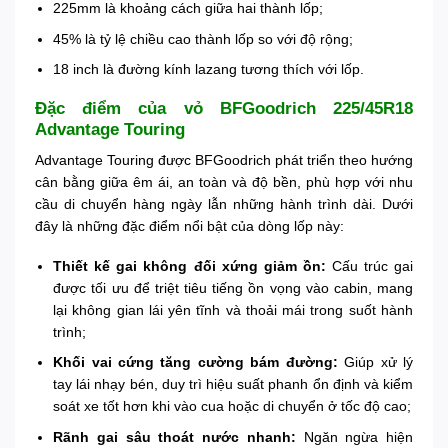
225mm là khoảng cách giữa hai thành lốp;
45% là tỷ lệ chiều cao thành lốp so với độ rộng;
18 inch là đường kính lazang tương thích với lốp.
Đặc điểm của vỏ BFGoodrich 225/45R18
Advantage Touring
Advantage Touring được BFGoodrich phát triển theo hướng
cân bằng giữa êm ái, an toàn và độ bền, phù hợp với nhu
cầu di chuyển hàng ngày lẫn những hành trình dài. Dưới
đây là những đặc điểm nổi bật của dòng lốp này:
Thiết kế gai không đối xứng giảm ồn:
Cấu trúc gai
được tối ưu để triệt tiêu tiếng ồn vọng vào cabin, mang
lại không gian lái yên tĩnh và thoải mái trong suốt hành
trình;
Khối vai cứng tăng cường bám đường:
Giúp xử lý
tay lái nhạy bén, duy trì hiệu suất phanh ổn định và kiểm
soát xe tốt hơn khi vào cua hoặc di chuyển ở tốc độ cao;
Rãnh gai sâu thoát nước nhanh:
Ngăn ngừa hiện