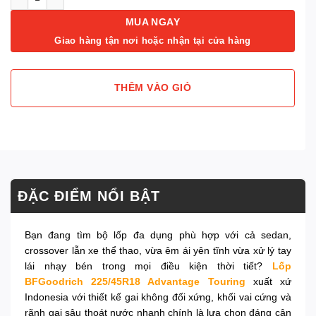
MUA NGAY
Giao hàng tận nơi hoặc nhận tại cửa hàng
THÊM VÀO GIỎ
ĐẶC ĐIỂM NỔI BẬT
Bạn đang tìm bộ lốp đa dụng phù hợp với cả sedan,
crossover lẫn xe thể thao, vừa êm ái yên tĩnh vừa xử lý tay
lái nhạy bén trong mọi điều kiện thời tiết?
Lốp
BFGoodrich 225/45R18 Advantage Touring
xuất xứ
Indonesia với thiết kế gai không đối xứng, khối vai cứng và
rãnh gai sâu thoát nước nhanh chính là lựa chọn đáng cân