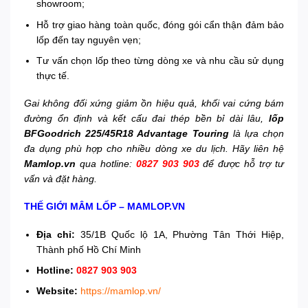
showroom;
Hỗ trợ giao hàng toàn quốc, đóng gói cẩn thận đảm bảo
lốp đến tay nguyên vẹn;
Tư vấn chọn lốp theo từng dòng xe và nhu cầu sử dụng
thực tế.
Gai không đối xứng giảm ồn hiệu quả, khối vai cứng bám
đường ổn định và kết cấu đai thép bền bỉ dài lâu,
lốp
BFGoodrich 225/45R18 Advantage Touring
là lựa chọn
đa dụng phù hợp cho nhiều dòng xe du lịch. Hãy liên hệ
Mamlop.vn
qua hotline:
0827 903 903
để được hỗ trợ tư
vấn và đặt hàng.
THẾ GIỚI MÂM LỐP – MAMLOP.VN
Địa chỉ:
35/1B Quốc lộ 1A, Phường Tân Thới Hiệp,
Thành phố Hồ Chí Minh
Hotline:
0827 903 903
Website:
https://mamlop.vn/