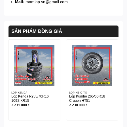
Mail:
mamlop.vn@gmail.com
SẢN PHẨM ĐỒNG GIÁ
LỐP KENDA
LỐP XE Ô TÔ
Lốp Kenda P255/70R16
Lốp Kumho 265/60R18
109S KR15
Crugen HT51
2.231.000
₫
2.230.000
₫