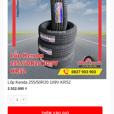
Lốp Kenda 255/50R20 109V KR52
2.522.000
₫
Lốp Kenda 255/50R20 109V KR52 số lượng
THÊM VÀO GIỎ