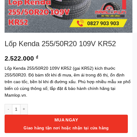
Lốp Kenda 255/50R20 109V KR52
2.522.000
₫
Lốp Kenda 255/50R20 109V KR52 (gai KR52) kích thước
255/50R20. Độ bám tốt khi đi mưa, êm ái trong đô thị, ổn định
trên cao tốc, bền bỉ khi đi đường xấu. Phù hợp nhiều mẫu xe phổ
biến có cùng thông số; lắp đặt & bảo hành chính hãng tại
Mamlop.vn.
Lốp Kenda 255/50R20 109V KR52 số lượng
MUA NGAY
Giao hàng tận nơi hoặc nhận tại cửa hàng