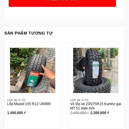
SẢN PHẨM TƯƠNG TỰ
LỐP XE Ô TÔ
LỐP XE Ô TÔ
Lốp Maxxit 155 R12 UN999
Vỏ lốp xe 235/75R15 Kumho gai
MT 51 date mới
Giá
Giá
1.400.000
₫
2.400.000
₫
2.300.000
₫
gốc
hiện
là:
tại
2.400.000 ₫.
là:
2.300.000 ₫.