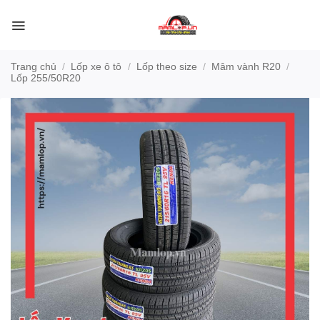
Bỏ
qua
nội
dung
Trang chủ
/
Lốp xe ô tô
/
Lốp theo size
/
Mâm vành R20
/
Lốp 255/50R20