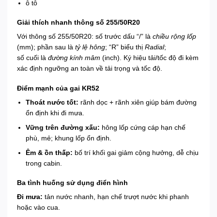
ô tô
Giải thích nhanh thông số 255/50R20
Với thông số 255/50R20: số trước dấu “/” là
chiều rộng lốp
(mm); phần sau là
tỷ lệ hông
; “R” biểu thị
Radial
;
số cuối là
đường kính mâm
(inch). Ký hiệu tải/tốc độ đi kèm
xác định ngưỡng an toàn về tải trọng và tốc độ.
Điểm mạnh của gai KR52
Thoát nước tốt:
rãnh dọc + rãnh xiên giúp bám đường
ổn định khi đi mưa.
Vững trên đường xấu:
hông lốp cứng cáp hạn chế
phù, mẻ; khung lốp ổn định.
Êm & ồn thấp:
bố trí khối gai giảm cộng hưởng, dễ chịu
trong cabin.
Ba tình huống sử dụng điển hình
Đi mưa:
tản nước nhanh, hạn chế trượt nước khi phanh
hoặc vào cua.