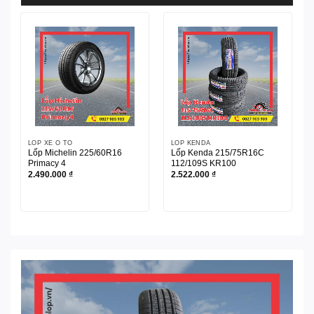
LỐP XE Ô TÔ
LỐP KENDA
Lốp Michelin 225/60R16
Lốp Kenda 215/75R16C
Primacy 4
112/109S KR100
2.490.000
₫
2.522.000
₫