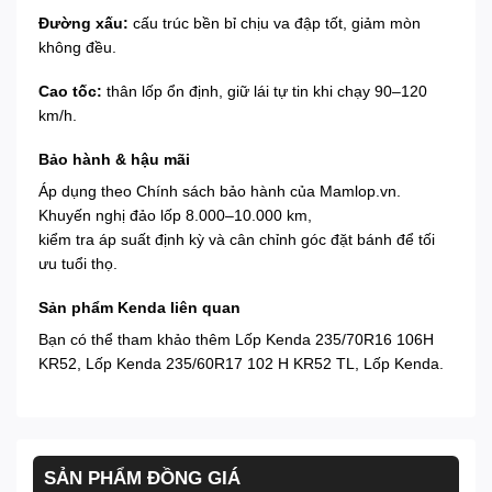
Đường xấu:
cấu trúc bền bỉ chịu va đập tốt, giảm mòn
không đều.
Cao tốc:
thân lốp ổn định, giữ lái tự tin khi chạy 90–120
km/h.
Bảo hành & hậu mãi
Áp dụng theo
Chính sách bảo hành
của Mamlop.vn.
Khuyến nghị đảo lốp 8.000–10.000 km,
kiểm tra áp suất định kỳ và cân chỉnh góc đặt bánh để tối
ưu tuổi thọ.
Sản phẩm Kenda liên quan
Bạn có thể tham khảo thêm
Lốp Kenda 235/70R16 106H
KR52
,
Lốp Kenda 235/60R17 102 H KR52 TL
,
Lốp Kenda
.
SẢN PHẨM ĐỒNG GIÁ