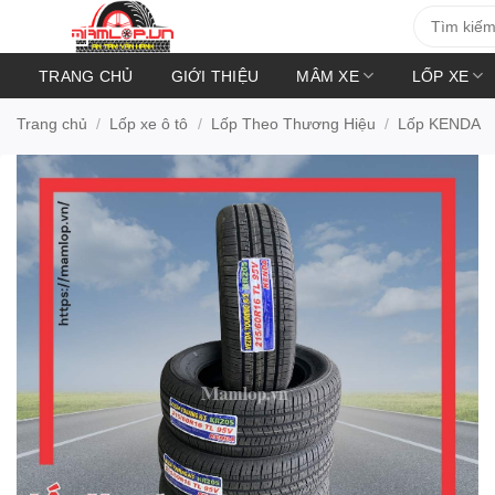
Bỏ
Tìm
kiếm:
qua
nội
TRANG CHỦ
GIỚI THIỆU
MÂM XE
LỐP XE
dung
Trang chủ
/
Lốp xe ô tô
/
Lốp Theo Thương Hiệu
/
Lốp KENDA