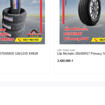
LỐP THEO SIZE
275/65R20 126/123S KR628
Lốp Michelin 265/65R17 Primacy 
3.420.000
₫