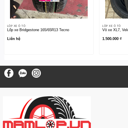
LỐP XE Ô TÔ
LỐP XE Ô TÔ
Lốp xe Bridgestone 165/65R13 Tecno
Vỏ xe XL7, Ve
Liên hệ
1.500.000
₫