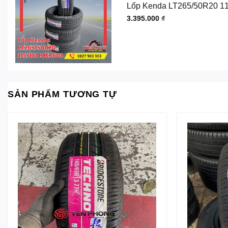
Lốp Kenda LT265/50R20 1
3.395.000
₫
SẢN PHẨM TƯƠNG TỰ