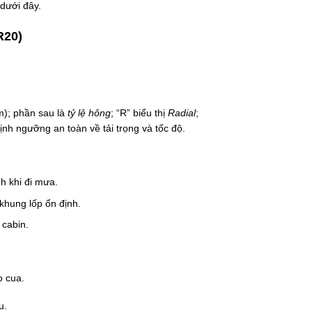
dưới đây.
R20)
); phần sau là
tỷ lệ hông
; “R” biểu thị
Radial
;
định ngưỡng an toàn về tải trọng và tốc độ.
h khi đi mưa.
khung lốp ổn định.
 cabin.
o cua.
u.