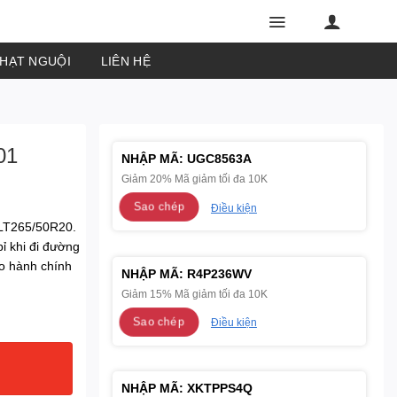
PHẠT NGUỘI
LIÊN HỆ
01
NHẬP MÃ:
UGC8563A
Giảm 20% Mã giảm tối đa 10K
Sao chép
Điều kiện
 LT265/50R20.
bỉ khi đi đường
ảo hành chính
NHẬP MÃ:
R4P236WV
Giảm 15% Mã giảm tối đa 10K
Sao chép
Điều kiện
NHẬP MÃ:
XKTPPS4Q