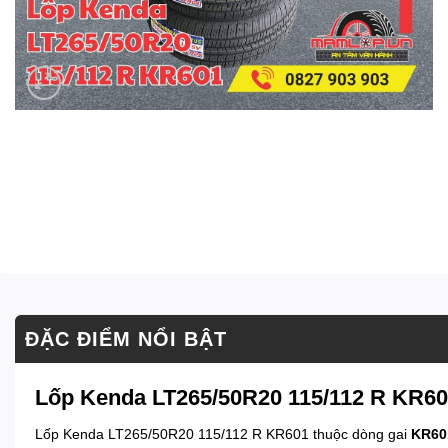
ĐẶC ĐIỂM NỔI BẬT
Lốp Kenda LT265/50R20 115/112 R KR601
Lốp Kenda LT265/50R20 115/112 R KR601 thuộc dòng gai
KR60