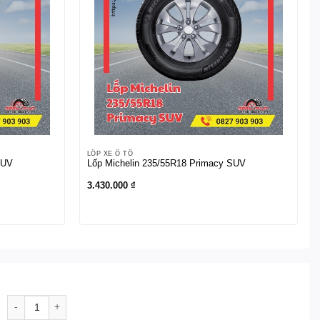
LỐP XE Ô TÔ
SUV
Lốp Michelin 235/55R18 Primacy SUV
3.430.000
₫
Lốp Kenda LT265/50R20 115/112 R KR601 số lượng