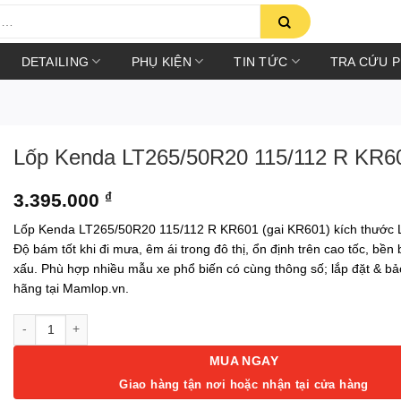
DETAILING
PHỤ KIỆN
TIN TỨC
TRA CỨU 
Lốp Kenda LT265/50R20 115/112 R KR6
3.395.000
₫
Lốp Kenda LT265/50R20 115/112 R KR601 (gai KR601) kích thước
Độ bám tốt khi đi mưa, êm ái trong đô thị, ổn định trên cao tốc, bền 
xấu. Phù hợp nhiều mẫu xe phổ biến có cùng thông số; lắp đặt & b
hãng tại Mamlop.vn.
Lốp Kenda LT265/50R20 115/112 R KR601 số lượng
MUA NGAY
Giao hàng tận nơi hoặc nhận tại cửa hàng