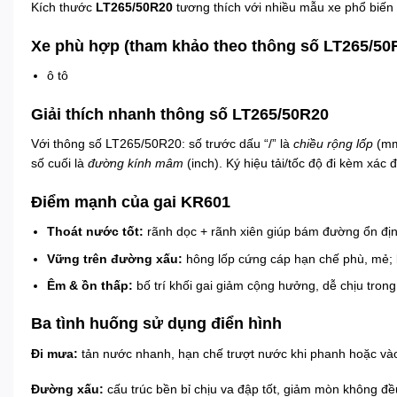
Kích thước
LT265/50R20
tương thích với nhiều mẫu xe phổ biến 
Xe phù hợp (tham khảo theo thông số LT265/50
ô tô
Giải thích nhanh thông số LT265/50R20
Với thông số LT265/50R20: số trước dấu “/” là
chiều rộng lốp
(mm
số cuối là
đường kính mâm
(inch). Ký hiệu tải/tốc độ đi kèm xác 
Điểm mạnh của gai KR601
Thoát nước tốt:
rãnh dọc + rãnh xiên giúp bám đường ổn địn
Vững trên đường xấu:
hông lốp cứng cáp hạn chế phù, mẻ; 
Êm & ồn thấp:
bố trí khối gai giảm cộng hưởng, dễ chịu trong
Ba tình huống sử dụng điển hình
Đi mưa:
tản nước nhanh, hạn chế trượt nước khi phanh hoặc và
Đường xấu:
cấu trúc bền bỉ chịu va đập tốt, giảm mòn không đề