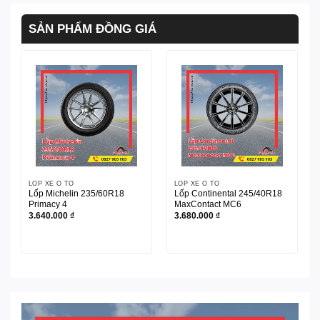
SẢN PHẨM ĐỒNG GIÁ
LỐP XE Ô TÔ
LỐP XE Ô TÔ
Lốp Michelin 235/60R18
Lốp Continental 245/40R18
Primacy 4
MaxContact MC6
3.640.000
₫
3.680.000
₫