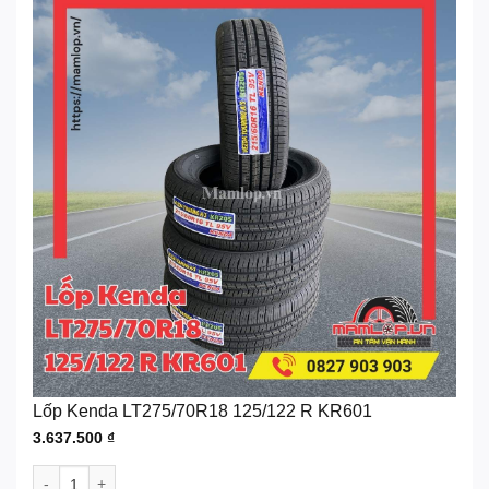
Lốp Kenda LT275/70R18 125/122 R KR601
3.637.500
₫
Lốp Kenda LT275/70R18 125/122 R KR601 số lượng