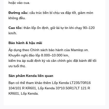
hoặc vào cua.
Đường xấu:
cấu trúc bền bỉ chịu va đập tốt, giảm mòn
không đều.
Cao tốc:
thân lốp ổn định, giữ lái tự tin khi chạy 90–120
km/h.
Bảo hành & hậu mãi
Áp dụng theo
Chính sách bảo hành
của Mamlop.vn.
Khuyến nghị đảo lốp 8.000–10.000 km,
kiểm tra áp suất định kỳ và cân chỉnh góc đặt bánh để tối
ưu tuổi thọ.
Sản phẩm Kenda liên quan
Bạn có thể tham khảo thêm
Lốp Kenda LT235/70R16
104/101 R KR601
,
Lốp Kenda 33*10.50R17LT 121 R
KR601
,
Lốp Kenda
.