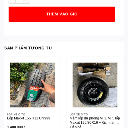
THÊM VÀO GIỎ
SẢN PHẨM TƯƠNG TỰ
LỐP XE Ô TÔ
LỐP XE Ô TÔ
Lốp Maxxit 155 R12 UN999
Mâm lốp dự phòng VF3, VF5 lốp
Maxxit 125/80R16 + Kích nâng +
tay đòn tháo ốc
1.400.000
₫
Liên hệ