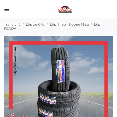
Bỏ
qua
nội
dung
Trang chủ
/
Lốp xe ô tô
/
Lốp Theo Thương Hiệu
/
Lốp
KENDA