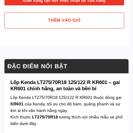
Giao hàng tận nơi hoặc nhận tại cửa hàng
THÊM VÀO GIỎ
ĐẶC ĐIỂM NỔI BẬT
Lốp Kenda LT275/70R18 125/122 R KR601 – gai
KR601 chính hãng, an toàn và bền bỉ
Lốp Kenda LT275/70R18 125/122 R KR601 thuộc dòng gai
KR601
của Kenda, tối ưu cho độ bám, quãng phanh và sự
êm ái khi vận hành hằng ngày.
Kích thước
LT275/70R18
tương thích với nhiều mẫu xe phổ
biến dưới đây.