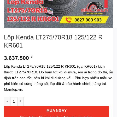
Lốp Kenda LT275/70R18 125/122 R
KR601
3.637.500
₫
Lốp Kenda LT275/70R18 125/122 R KR601 (gai KR601) kích
thước LT275/70R18. Độ bám tốt khi đi mưa, êm ái trong đô thị, ổn
định trên cao tốc, bền bỉ khi đi đường xấu. Phù hợp nhiều mẫu xe
phổ biến có cùng thông số; lắp đặt & bảo hành chính hãng tại
Mamlop.vn.
Lốp Kenda LT275/70R18 125/122 R KR601 số lượng
MUA NGAY