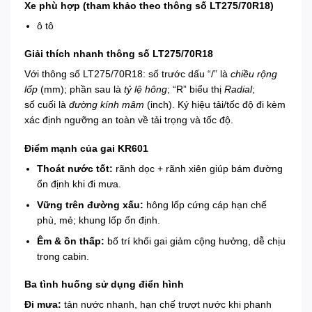
Xe phù hợp (tham khảo theo thông số LT275/70R18)
ô tô
Giải thích nhanh thông số LT275/70R18
Với thông số LT275/70R18: số trước dấu “/” là
chiều rộng
lốp
(mm); phần sau là
tỷ lệ hông
; “R” biểu thị
Radial
;
số cuối là
đường kính mâm
(inch). Ký hiệu tải/tốc độ đi kèm
xác định ngưỡng an toàn về tải trọng và tốc độ.
Điểm mạnh của gai KR601
Thoát nước tốt:
rãnh dọc + rãnh xiên giúp bám đường
ổn định khi đi mưa.
Vững trên đường xấu:
hông lốp cứng cáp hạn chế
phù, mẻ; khung lốp ổn định.
Êm & ồn thấp:
bố trí khối gai giảm cộng hưởng, dễ chịu
trong cabin.
Ba tình huống sử dụng điển hình
Đi mưa:
tản nước nhanh, hạn chế trượt nước khi phanh