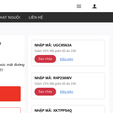
PHẠT NGUỘI
LIÊN HỆ
P
NHẬP MÃ:
UGC8563A
Giảm 20% Mã giảm tối đa 10K
Sao chép
Điều kiện
 xúc mặt đường
T!
NHẬP MÃ:
R4P236WV
Giảm 15% Mã giảm tối đa 10K
Sao chép
Điều kiện
NHẬP MÃ:
XKTPPS4Q