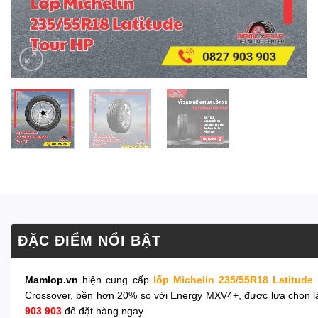
ĐẶC ĐIỂM NỔI BẬT
Mamlop.vn
hiện cung cấp
lốp Michelin 235/55R18 Latitude
Crossover, bền hơn 20% so với Energy MXV4+, được lựa chọn làm
903 903
để đặt hàng ngay.