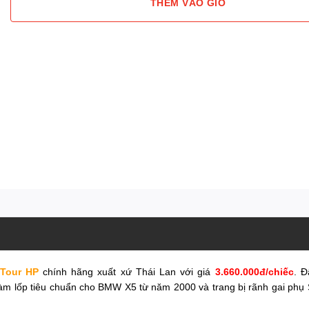
THÊM VÀO GIỎ
 Tour HP
chính hãng xuất xứ Thái Lan với giá
3.660.000đ/chiếc
. Đ
 lốp tiêu chuẩn cho BMW X5 từ năm 2000 và trang bị rãnh gai phụ St