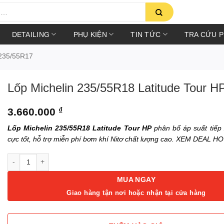
DETAILING
PHỤ KIỆN
TIN TỨC
TRA CỨU 
235/55R17
Lốp Michelin 235/55R18 Latitude Tour H
3.660.000
₫
Lốp Michelin 235/55R18 Latitude Tour HP
phân bổ áp suất tiếp
cực tốt, hỗ trợ miễn phí bơm khí Nitơ chất lượng cao. XEM DEAL HO
Lốp Michelin 235/55R18 Latitude Tour HP số lượng
MUA NGAY
Giao hàng tận nơi hoặc nhận tại cửa hàng