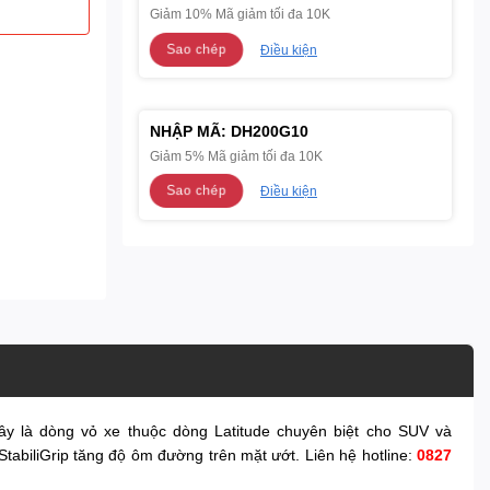
Giảm 10% Mã giảm tối đa 10K
Sao chép
Điều kiện
NHẬP MÃ:
DH200G10
Giảm 5% Mã giảm tối đa 10K
Sao chép
Điều kiện
ây là dòng vỏ xe thuộc dòng Latitude chuyên biệt cho SUV và
abiliGrip tăng độ ôm đường trên mặt ướt. Liên hệ hotline:
0827