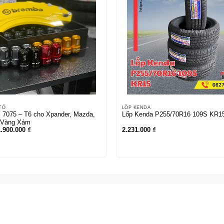
TÔ
LỐP KENDA
 7075 – T6 cho Xpander, Mazda,
Lốp Kenda P255/70R16 109S KR1
 Vàng Xám
iá
Giá
1.900.000
₫
2.231.000
₫
ốc
hiện
à:
tại
.200.000 ₫.
là:
1.900.000 ₫.