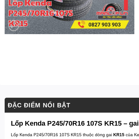
ĐẶC ĐIỂM NỔI BẬT
Lốp Kenda P245/70R16 107S KR15 – gai 
Lốp Kenda P245/70R16 107S KR15 thuộc dòng gai
KR15
của Ke