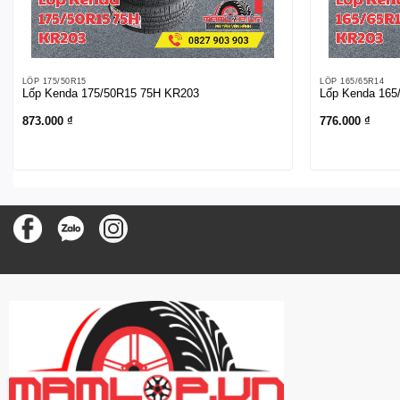
LỐP 175/50R15
LỐP 165/65R14
Lốp Kenda 175/50R15 75H KR203
Lốp Kenda 165
873.000
₫
776.000
₫