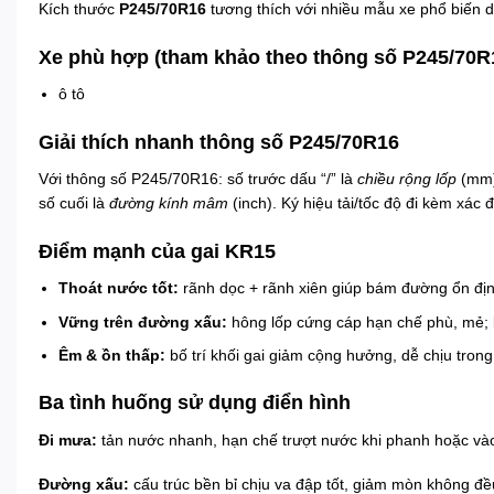
Kích thước
P245/70R16
tương thích với nhiều mẫu xe phổ biến d
Xe phù hợp (tham khảo theo thông số P245/70R
ô tô
Giải thích nhanh thông số P245/70R16
Với thông số P245/70R16: số trước dấu “/” là
chiều rộng lốp
(mm)
số cuối là
đường kính mâm
(inch). Ký hiệu tải/tốc độ đi kèm xác 
Điểm mạnh của gai KR15
Thoát nước tốt:
rãnh dọc + rãnh xiên giúp bám đường ổn địn
Vững trên đường xấu:
hông lốp cứng cáp hạn chế phù, mẻ; 
Êm & ồn thấp:
bố trí khối gai giảm cộng hưởng, dễ chịu trong
Ba tình huống sử dụng điển hình
Đi mưa:
tản nước nhanh, hạn chế trượt nước khi phanh hoặc và
Đường xấu:
cấu trúc bền bỉ chịu va đập tốt, giảm mòn không đề