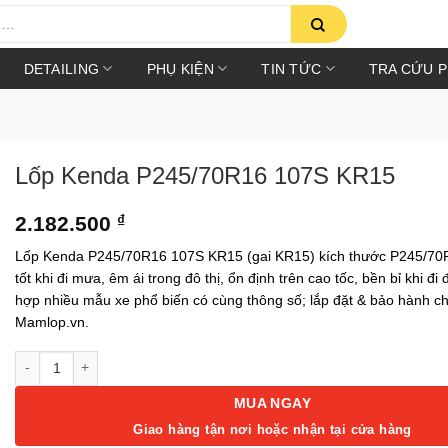
DETAILING
PHỤ KIỆN
TIN TỨC
TRA CỨU 
Lốp Kenda P245/70R16 107S KR15
2.182.500
₫
Lốp Kenda P245/70R16 107S KR15 (gai KR15) kích thước P245/70
tốt khi đi mưa, êm ái trong đô thị, ổn định trên cao tốc, bền bỉ khi đ
hợp nhiều mẫu xe phổ biến có cùng thông số; lắp đặt & bảo hành ch
Mamlop.vn.
Lốp Kenda P245/70R16 107S KR15 số lượng
MUA NGAY
Giao hàng tận nơi hoặc nhận tại cửa hàng