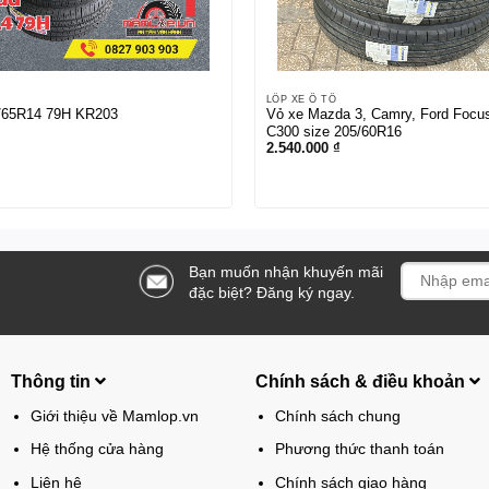
LỐP XE Ô TÔ
/65R14 79H KR203
Vỏ xe Mazda 3, Camry, Ford Focu
C300 size 205/60R16
2.540.000
₫
Bạn muốn nhận khuyến mãi
đặc biệt? Đăng ký ngay.
Thông tin
Chính sách & điều khoản
Giới thiệu về Mamlop.vn
Chính sách chung
Hệ thống cửa hàng
Phương thức thanh toán
Liên hệ
Chính sách giao hàng