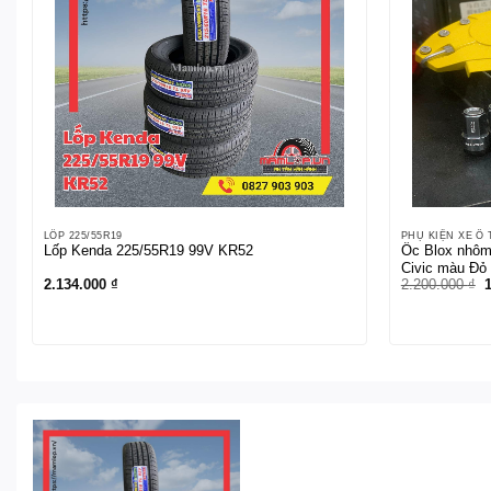
LỐP 225/55R19
PHỤ KIỆN XE Ô 
Lốp Kenda 225/55R19 99V KR52
Ốc Blox nhôm
Civic màu Đỏ
G
2.134.000
₫
2.200.000
₫
g
l
2