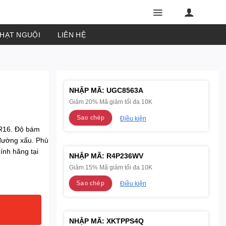
PHẠT NGUỘI
LIÊN HỆ
NHẬP MÃ:
UGC8563A
Giảm 20% Mã giảm tối đa 10K
Sao chép
Điều kiện
R16. Độ bám
i đường xấu. Phù
ính hãng tại
NHẬP MÃ:
R4P236WV
Giảm 15% Mã giảm tối đa 10K
Sao chép
Điều kiện
NHẬP MÃ:
XKTPPS4Q