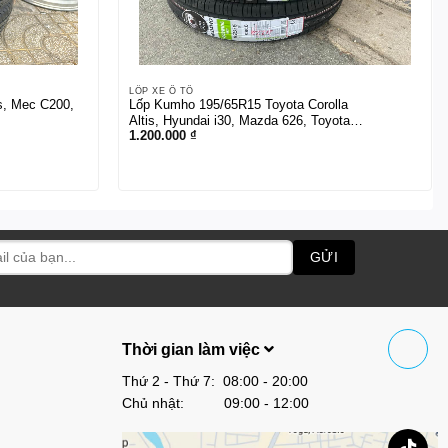
LỐP XE Ô TÔ
s, Mec C200,
Lốp Kumho 195/65R15 Toyota Corolla
Altis, Hyundai i30, Mazda 626, Toyota
1.200.000
₫
Zace, Hyundai Elantra, Peugeot 308
Thời gian làm việc
Thứ 2 - Thứ 7: 08:00 - 20:00
Chủ nhật: 09:00 - 12:00