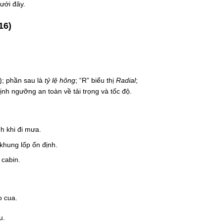
ưới đây.
16)
; phần sau là
tỷ lệ hông
; “R” biểu thị
Radial
;
định ngưỡng an toàn về tải trọng và tốc độ.
h khi đi mưa.
khung lốp ổn định.
 cabin.
o cua.
u.