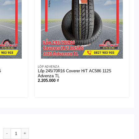
LỐP ADVENZA
5
Lốp 245/70R16 Coverer H/T AC586 112S
Advenza TL
2.205.000
₫
Lốp Kenda P245/70R16 107S KR15 số lượng