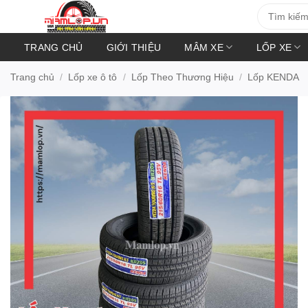
Bỏ
Tìm
kiếm:
qua
nội
TRANG CHỦ
GIỚI THIỆU
MÂM XE
LỐP XE
dung
Trang chủ
/
Lốp xe ô tô
/
Lốp Theo Thương Hiệu
/
Lốp KENDA