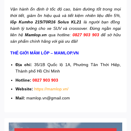
Vận hành ổn định ở tốc độ cao, bám đường tốt trong mọi
thời tiết, giảm ồn hiệu quả và tiết kiệm nhiên liệu đến 5%,
lốp Kumho 215/70R16 Solus KL21
là người bạn đồng
hành lý tưởng cho xe SUV và crossover. Đừng ngần ngại
liên hệ
Mamlop.vn
qua hotline:
0827 903 903
để sở hữu
sản phẩm chính hãng với giá ưu đãi!
THẾ GIỚI MÂM LỐP – MAMLOP.VN
Địa chỉ:
35/1B Quốc lộ 1A, Phường Tân Thới Hiệp,
Thành phố Hồ Chí Minh
Hotline:
0827 903 903
Website:
https://mamlop.vn/
Mail:
mamlop.vn@gmail.com