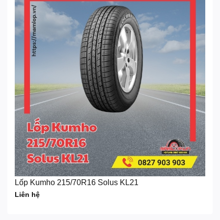
Lốp Kumho 215/70R16 Solus KL21
Liên hệ