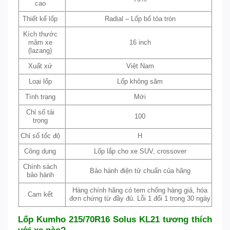
cao
Thiết kế lốp
Radial – Lốp bố tỏa tròn
Kích thước
mâm xe
16 inch
(lazang)
Xuất xứ
Việt Nam
Loại lốp
Lốp không săm
Tình trạng
Mới
Chỉ số tải
100
trọng
Chỉ số tốc độ
H
Công dụng
Lốp lắp cho xe SUV, crossover
Chính sách
Bảo hành điện tử chuẩn của hãng
bảo hành
Hàng chính hãng có tem chống hàng giả, hóa
Cam kết
đơn chứng từ đầy đủ. Lỗi 1 đổi 1 trong 30 ngày
Lốp Kumho 215/70R16 Solus KL21 tương thích