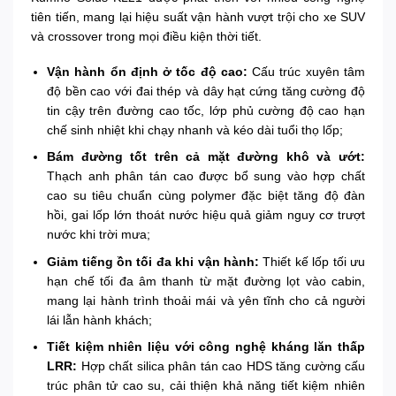
tiên tiến, mang lại hiệu suất vận hành vượt trội cho xe SUV
và crossover trong mọi điều kiện thời tiết.
Vận hành ổn định ở tốc độ cao:
Cấu trúc xuyên tâm
độ bền cao với đai thép và dây hạt cứng tăng cường độ
tin cậy trên đường cao tốc, lớp phủ cường độ cao hạn
chế sinh nhiệt khi chạy nhanh và kéo dài tuổi thọ lốp;
Bám đường tốt trên cả mặt đường khô và ướt:
Thạch anh phân tán cao được bổ sung vào hợp chất
cao su tiêu chuẩn cùng polymer đặc biệt tăng độ đàn
hồi, gai lốp lớn thoát nước hiệu quả giảm nguy cơ trượt
nước khi trời mưa;
Giảm tiếng ồn tối đa khi vận hành:
Thiết kế lốp tối ưu
hạn chế tối đa âm thanh từ mặt đường lọt vào cabin,
mang lại hành trình thoải mái và yên tĩnh cho cả người
lái lẫn hành khách;
Tiết kiệm nhiên liệu với công nghệ kháng lăn thấp
LRR:
Hợp chất silica phân tán cao HDS tăng cường cấu
trúc phân tử cao su, cải thiện khả năng tiết kiệm nhiên