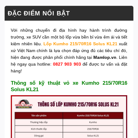
ĐẶC ĐIỂM NỔI BẬT
Với những chuyến đi địa hình hay hành trình đường
trường, xe SUV cần một bộ lốp vừa bền bỉ vừa êm ái và tiết
kiệm nhiên liệu.
Lốp Kumho 215/70R16 Solus KL21
xuất
xứ Việt Nam chính là lựa chọn đáp ứng đủ các tiêu chí đó,
hiện đang được phân phối chính hãng tại
Mamlop.vn
. Liên
hệ ngay qua hotline:
0827 903 903
để được tư vấn và đặt
hàng!
Thông số kỹ thuật vỏ xe Kumho 215/70R16
Solus KL21