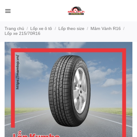
Bỏ
qua
nội
dung
Trang chủ
/
Lốp xe ô tô
/
Lốp theo size
/
Mâm Vành R16
/
Lốp xe 215/70R16