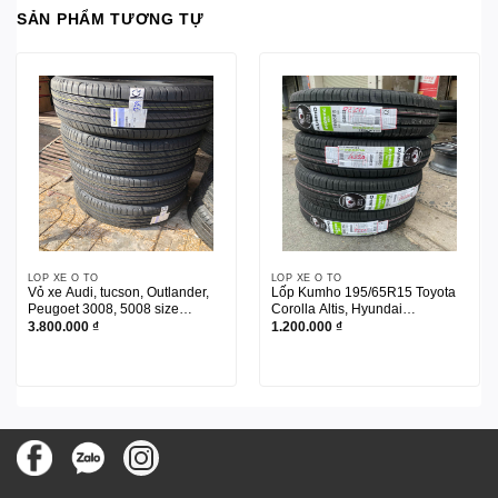
SẢN PHẨM TƯƠNG TỰ
LỐP XE Ô TÔ
LỐP XE Ô TÔ
Vỏ xe Audi, tucson, Outlander,
Lốp Kumho 195/65R15 Toyota
Peugoet 3008, 5008 size
Corolla Altis, Hyundai
225/55R18 Michelin
i30, Mazda 626, Toyota
3.800.000
₫
1.200.000
₫
Zace, Hyundai Elantra, Peugeot
308