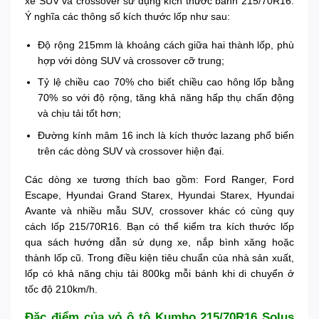
xe SUV và crossover sử dụng kích thước bánh 215/70R16.
Ý nghĩa các thông số kích thước lốp như sau:
Độ rộng 215mm là khoảng cách giữa hai thành lốp, phù
hợp với dòng SUV và crossover cỡ trung;
Tỷ lệ chiều cao 70% cho biết chiều cao hông lốp bằng
70% so với độ rộng, tăng khả năng hấp thụ chấn động
và chịu tải tốt hơn;
Đường kính mâm 16 inch là kích thước lazang phổ biến
trên các dòng SUV và crossover hiện đại.
Các dòng xe tương thích bao gồm: Ford Ranger, Ford
Escape, Hyundai Grand Starex, Hyundai Starex, Hyundai
Avante và nhiều mẫu SUV, crossover khác có cùng quy
cách lốp 215/70R16. Bạn có thể kiểm tra kích thước lốp
qua sách hướng dẫn sử dụng xe, nắp bình xăng hoặc
thành lốp cũ. Trong điều kiện tiêu chuẩn của nhà sản xuất,
lốp có khả năng chịu tải 800kg mỗi bánh khi di chuyển ở
tốc độ 210km/h.
Đặc điểm của vỏ ô tô Kumho 215/70R16 Solus