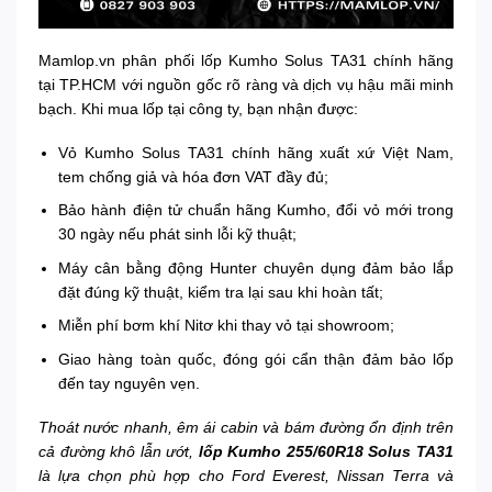
Mamlop.vn phân phối lốp Kumho Solus TA31 chính hãng
tại TP.HCM với nguồn gốc rõ ràng và dịch vụ hậu mãi minh
bạch. Khi mua lốp tại công ty, bạn nhận được:
Vỏ Kumho Solus TA31 chính hãng xuất xứ Việt Nam,
tem chống giả và hóa đơn VAT đầy đủ;
Bảo hành điện tử chuẩn hãng Kumho, đổi vỏ mới trong
30 ngày nếu phát sinh lỗi kỹ thuật;
Máy cân bằng động Hunter chuyên dụng đảm bảo lắp
đặt đúng kỹ thuật, kiểm tra lại sau khi hoàn tất;
Miễn phí bơm khí Nitơ khi thay vỏ tại showroom;
Giao hàng toàn quốc, đóng gói cẩn thận đảm bảo lốp
đến tay nguyên vẹn.
Thoát nước nhanh, êm ái cabin và bám đường ổn định trên
cả đường khô lẫn ướt,
lốp Kumho 255/60R18 Solus TA31
là lựa chọn phù hợp cho Ford Everest, Nissan Terra và