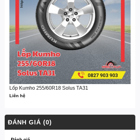
Lốp Kumho 255/60R18 Solus TA31
Liên hệ
ĐÁNH GIÁ (0)
Đánh giá