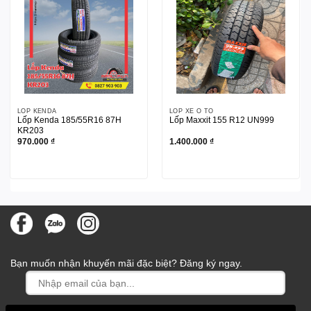
LỐP KENDA
LỐP XE Ô TÔ
Lốp Kenda 185/55R16 87H
Lốp Maxxit 155 R12 UN999
KR203
970.000
₫
1.400.000
₫
Bạn muốn nhận khuyến mãi đặc biệt? Đăng ký ngay.