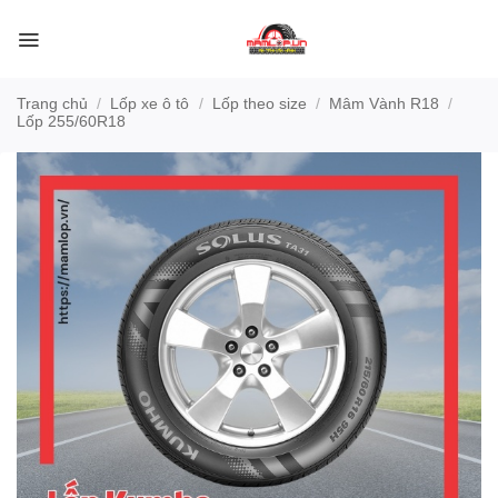
Bỏ
qua
nội
dung
Trang chủ
/
Lốp xe ô tô
/
Lốp theo size
/
Mâm Vành R18
/
Lốp 255/60R18