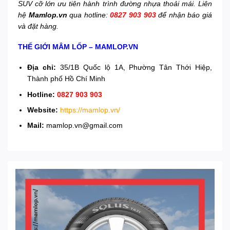
SUV cỡ lớn ưu tiên hành trình đường nhựa thoải mái. Liên
hệ
Mamlop.vn
qua hotline:
0827 903 903
để nhận báo giá
và đặt hàng.
THẾ GIỚI MÂM LỐP – MAMLOP.VN
Địa chỉ:
35/1B Quốc lộ 1A, Phường Tân Thới Hiệp,
Thành phố Hồ Chí Minh
Hotline:
0827 903 903
Website:
https://mamlop.vn/
Mail:
mamlop.vn@gmail.com