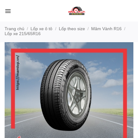
Bỏ
qua
nội
dung
Trang chủ
/
Lốp xe ô tô
/
Lốp theo size
/
Mâm Vành R16
/
Lốp xe 215/65R16