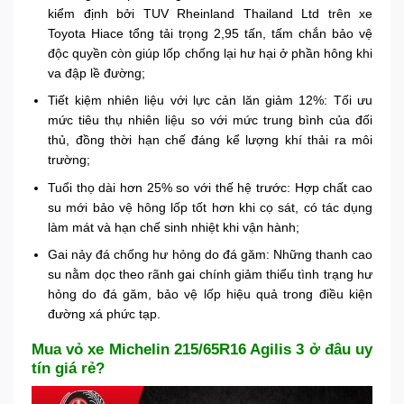
kiểm định bởi TUV Rheinland Thailand Ltd trên xe
Toyota Hiace tổng tải trọng 2,95 tấn, tấm chắn bảo vệ
độc quyền còn giúp lốp chống lại hư hại ở phần hông khi
va đập lề đường;
Tiết kiệm nhiên liệu với lực cản lăn giảm 12%: Tối ưu
mức tiêu thụ nhiên liệu so với mức trung bình của đối
thủ, đồng thời hạn chế đáng kể lượng khí thải ra môi
trường;
Tuổi thọ dài hơn 25% so với thế hệ trước: Hợp chất cao
su mới bảo vệ hông lốp tốt hơn khi cọ sát, có tác dụng
làm mát và hạn chế sinh nhiệt khi vận hành;
Gai nảy đá chống hư hỏng do đá găm: Những thanh cao
su nằm dọc theo rãnh gai chính giảm thiểu tình trạng hư
hỏng do đá găm, bảo vệ lốp hiệu quả trong điều kiện
đường xá phức tạp.
Mua vỏ xe Michelin 215/65R16 Agilis 3 ở đâu uy
tín giá rẻ?