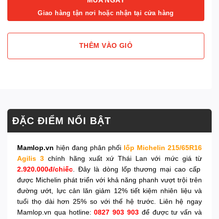
Giao hàng tận nơi hoặc nhận tại cửa hàng
THÊM VÀO GIỎ
ĐẶC ĐIỂM NỔI BẬT
Mamlop.vn
hiện đang phân phối
lốp Michelin 215/65R16
Agilis 3
chính hãng xuất xứ Thái Lan với mức giá từ
2.920.000đ/chiếc
. Đây là dòng lốp thương mại cao cấp
được Michelin phát triển với khả năng phanh vượt trội trên
đường ướt, lực cản lăn giảm 12% tiết kiệm nhiên liệu và
tuổi thọ dài hơn 25% so với thế hệ trước. Liên hệ ngay
Mamlop.vn qua hotline:
0827 903 903
để được tư vấn và