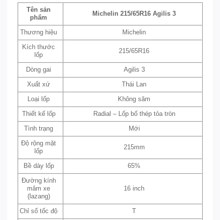
Tên sản
Michelin 215/65R16 Agilis 3
phẩm
Thương hiệu
Michelin
Kích thước
215/65R16
lốp
Dòng gai
Agilis 3
Xuất xứ
Thái Lan
Loại lốp
Không săm
Thiết kế lốp
Radial – Lốp bố thép tỏa tròn
Tình trạng
Mới
Độ rộng mặt
215mm
lốp
Bề dày lốp
65%
Đường kính
mâm xe
16 inch
(lazang)
Chỉ số tốc độ
T