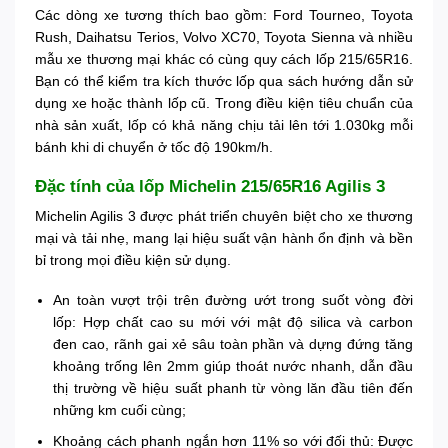
Các dòng xe tương thích bao gồm: Ford Tourneo, Toyota
Rush, Daihatsu Terios, Volvo XC70, Toyota Sienna và nhiều
mẫu xe thương mại khác có cùng quy cách lốp 215/65R16.
Bạn có thể kiểm tra kích thước lốp qua sách hướng dẫn sử
dụng xe hoặc thành lốp cũ. Trong điều kiện tiêu chuẩn của
nhà sản xuất, lốp có khả năng chịu tải lên tới 1.030kg mỗi
bánh khi di chuyển ở tốc độ 190km/h.
Đặc tính của lốp Michelin 215/65R16 Agilis 3
Michelin Agilis 3 được phát triển chuyên biệt cho xe thương
mại và tải nhẹ, mang lại hiệu suất vận hành ổn định và bền
bỉ trong mọi điều kiện sử dụng.
An toàn vượt trội trên đường ướt trong suốt vòng đời
lốp: Hợp chất cao su mới với mật độ silica và carbon
đen cao, rãnh gai xẻ sâu toàn phần và dựng đứng tăng
khoảng trống lên 2mm giúp thoát nước nhanh, dẫn đầu
thị trường về hiệu suất phanh từ vòng lăn đầu tiên đến
những km cuối cùng;
Khoảng cách phanh ngắn hơn 11% so với đối thủ: Được