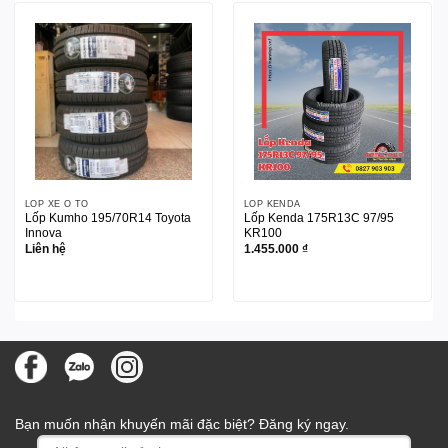
LỐP XE Ô TÔ
LỐP KENDA
Lốp Kumho 195/70R14 Toyota
Lốp Kenda 175R13C 97/95
Innova
KR100
Liên hệ
1.455.000
₫
Bạn muốn nhận khuyến mãi đặc biệt? Đăng ký ngay.