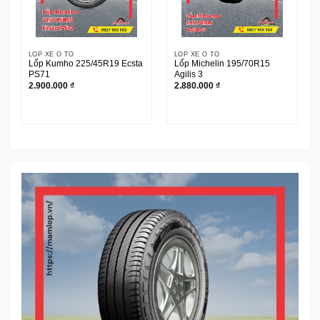
LỐP XE Ô TÔ
LỐP XE Ô TÔ
Lốp Kumho 225/45R19 Ecsta
Lốp Michelin 195/70R15
PS71
Agilis 3
2.900.000
₫
2.880.000
₫